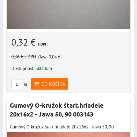
0,32 €
s DPH
0,36 €
s DPH
Zľava 0,04 €
Dostupnosť:
Skladom
DO KOŠÍKA
ks
Gumový O-kružok štart.hriadele
20x16x2 - Jawa 50, 90 003143
Gumový O-kružok štart.hriadele 20x16x2 - Jawa 50, 90