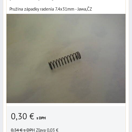
Pružina západky radenia 7.4x31mm - Jawa,ČZ
0,30 €
s DPH
0,34 €
s DPH
Zľava 0,03 €