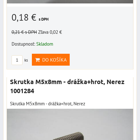
0,18 €
s DPH
0,21 €
s DPH
Zľava 0,02 €
Dostupnosť:
Skladom
DO KOŠÍKA
ks
Skrutka M5x8mm - drážka+hrot, Nerez
1001284
Skrutka M5x8mm - drážka+hrot, Nerez