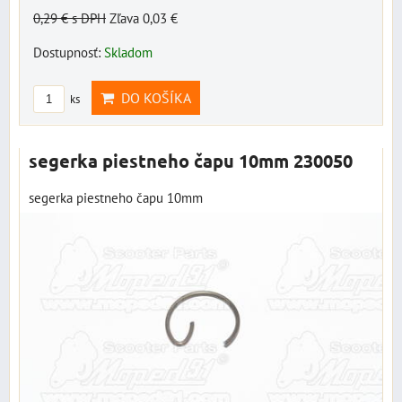
0,29 €
s DPH
Zľava 0,03 €
Dostupnosť:
Skladom
DO KOŠÍKA
ks
segerka piestneho čapu 10mm 230050
segerka piestneho čapu 10mm