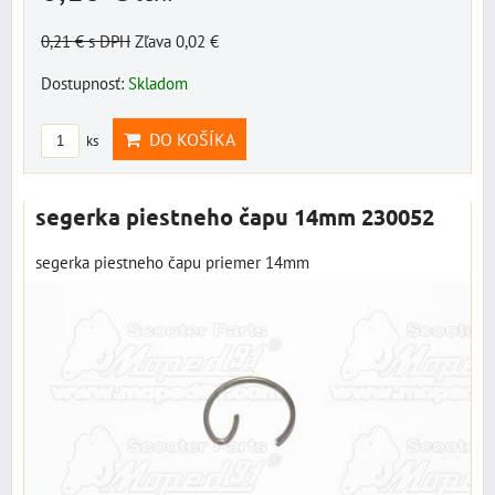
0,21 €
s DPH
Zľava 0,02 €
Dostupnosť:
Skladom
DO KOŠÍKA
ks
segerka piestneho čapu 14mm 230052
segerka piestneho čapu priemer 14mm