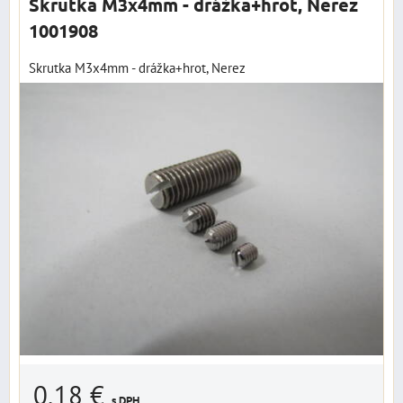
Skrutka M3x4mm - drážka+hrot, Nerez
1001908
Skrutka M3x4mm - drážka+hrot, Nerez
0,18 €
s DPH