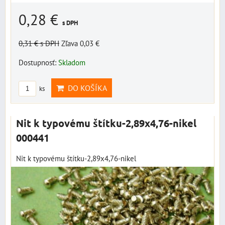
0,28 €
s DPH
0,31 €
s DPH
Zľava 0,03 €
Dostupnosť:
Skladom
DO KOŠÍKA
ks
Nit k typovému štítku-2,89x4,76-nikel
000441
Nit k typovému štítku-2,89x4,76-nikel