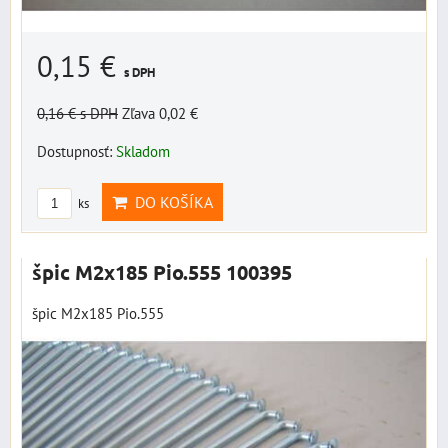
0,15 €
s DPH
0,16 €
s DPH
Zľava 0,02 €
Dostupnosť:
Skladom
DO KOŠÍKA
ks
špic M2x185 Pio.555 100395
špic M2x185 Pio.555