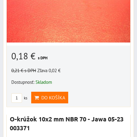
0,18 €
s DPH
0,21 €
s DPH
Zľava 0,02 €
Dostupnosť:
Skladom
DO KOŠÍKA
ks
O-krúžok 10x2 mm NBR 70 - Jawa 05-23
003371