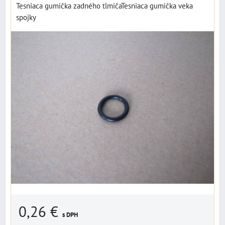
Tesniaca gumička zadného tlmičaTesniaca gumička veka
spojky
0,26 €
s DPH