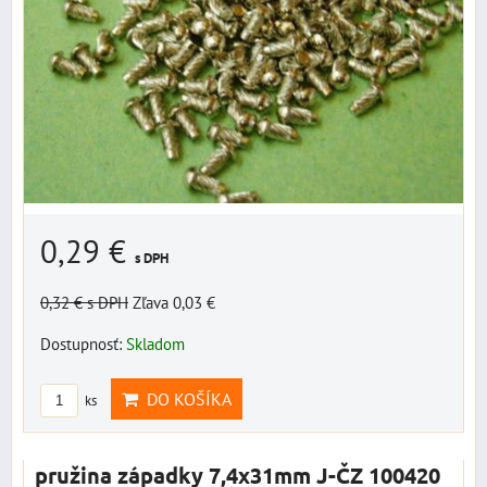
0,29 €
s DPH
0,32 €
s DPH
Zľava 0,03 €
Dostupnosť:
Skladom
DO KOŠÍKA
ks
pružina západky 7,4x31mm J-ČZ 100420