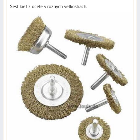
Šesť kief z oceľe v rôznych veľkostiach.