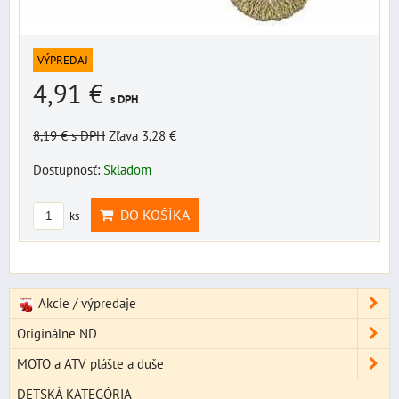
VÝPREDAJ
4,91 €
s DPH
8,19 €
s DPH
Zľava 3,28 €
Dostupnosť:
Skladom
DO KOŠÍKA
ks
Akcie / výpredaje
Originálne ND
MOTO a ATV plášte a duše
DETSKÁ KATEGÓRIA