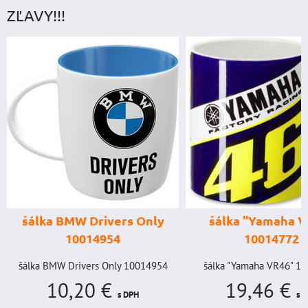
ZĽAVY!!!
štartovací b
digitálnym volt
power banka, št
prúd 4000 A,
šálka "Yamaha VR46"
GENIUS BOOS
10014772
GB150 (NOCO
BAT998
šálka "Yamaha VR46" 10014772
19,46 €
štartovací box s di
s DPH
voltmetrom + powe