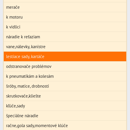
merače
k motoru
k vidlici
náradie k reťaziam
vane,nálevky, kanistre
lestiace sady, kartáče
odstranovače problémov
k pneumatikám a kolesám
šróby, matice, drobnosti
skrutkovače,kliešte
kľúče,sady
špeciálne náradie
račne,gola sady,momentové klúče