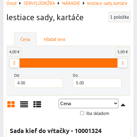
Úvod
SERVIS,ÚDRŽBA
NÁRADIE
lestiace sady, kartáče
lestiace sady, kartáče
1
položka
Cena
Hľadať text
4,00 €
5,00 €
Od:
Do:
Iba skladom
Mriežka
Zoznam
Tabuľka
Sada kief do vŕtačky - 10001324