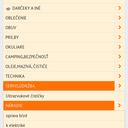
DARČEKY A INÉ
OBLEČENIE
OBUV
PRILBY
OKULIARE
CAMPING,BEZPEČNOSŤ
OLEJE,MAZIVÁ, ČISTIČE
TECHNIKA
SERVIS,ÚDRŽBA
Ultrazvukové čističky
NÁRADIE
oprava bŕzd
k elektrike