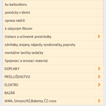
ku karburátoru
pomôcky v dielni
oprava nádrží
k olejovým filtrom
čistiace a ochranné prostriedky
zdviháky, stojany, nájazdy, vyvažovačky, popruhy
montážne lavičky sedačky
Spojovací a tesniaci material
DOPLNKY
PRÍSLUŠENSTVO
ELEKTRO
BAZÁR
JAWA, Simson,MZ,Babetta, ČZ cross