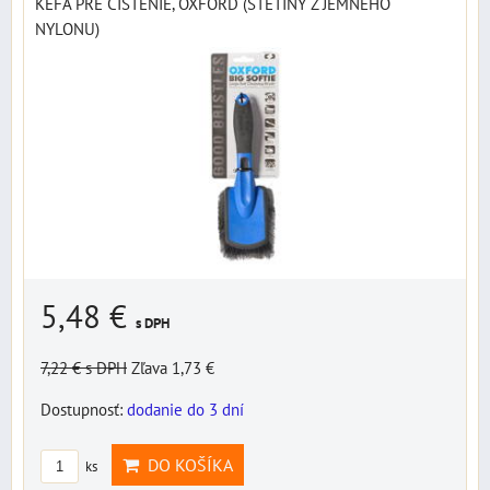
KEFA PRE ČISTENIE, OXFORD (ŠTETINY Z JEMNÉHO
NYLONU)
5,48 €
s DPH
7,22 €
s DPH
Zľava 1,73 €
Dostupnosť:
dodanie do 3 dní
DO KOŠÍKA
ks