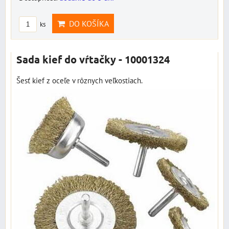
DO KOŠÍKA
ks
Sada kief do vŕtačky - 10001324
Šesť kief z oceľe v rôznych veľkostiach.