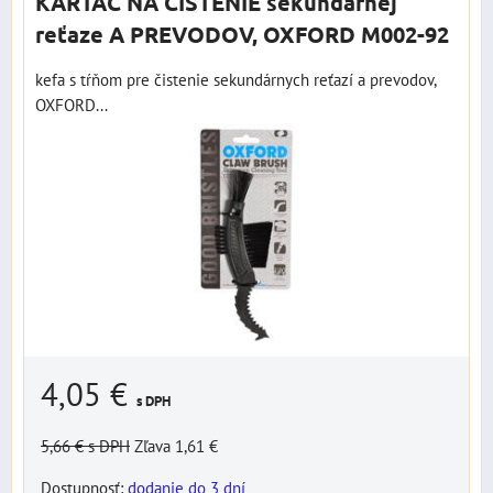
KARTÁČ NA ČISTENIE sekundárnej
reťaze A PREVODOV, OXFORD M002-92
kefa s tŕňom pre čistenie sekundárnych reťazí a prevodov,
OXFORD...
4,05 €
s DPH
5,66 €
s DPH
Zľava 1,61 €
Dostupnosť:
dodanie do 3 dní