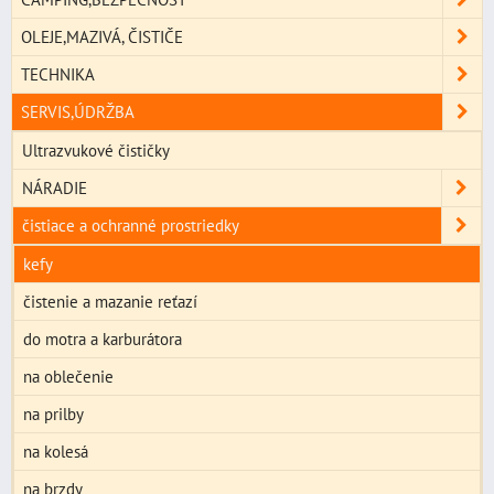
OLEJE,MAZIVÁ, ČISTIČE
TECHNIKA
SERVIS,ÚDRŽBA
Ultrazvukové čističky
NÁRADIE
čistiace a ochranné prostriedky
kefy
čistenie a mazanie reťazí
do motra a karburátora
na oblečenie
na prilby
na kolesá
na brzdy