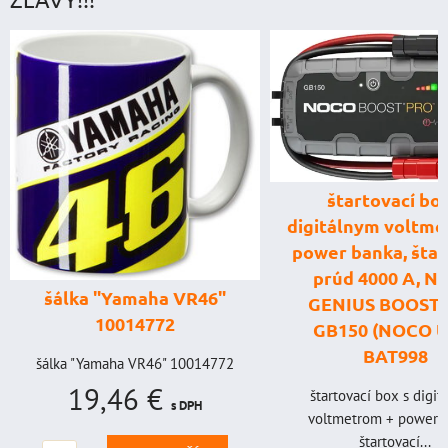
štartovací box
digitálnym voltme
power banka, štar
prúd 4000 A, 
šálka "Yamaha VR46"
GENIUS BOOST
10014772
GB150 (NOCO U
BAT998
šálka "Yamaha VR46" 10014772
19,46 €
štartovací box s digi
s DPH
voltmetrom + power b
štartovací...