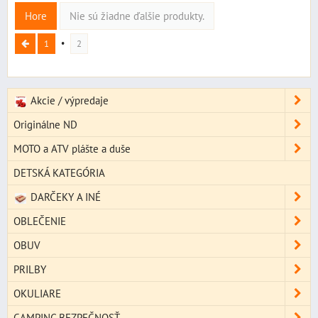
Hore
Nie sú žiadne ďalšie produkty.
1
2
Akcie / výpredaje
Originálne ND
MOTO a ATV plášte a duše
DETSKÁ KATEGÓRIA
DARČEKY A INÉ
OBLEČENIE
OBUV
PRILBY
OKULIARE
CAMPING,BEZPEČNOSŤ