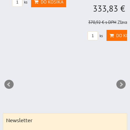
DO KOŠÍKA
ks
333,83 €
s
370,92 €
s DPH
Zľava 
DO KO
ks
Newsletter