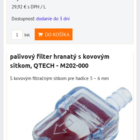
29,92 €
s DPH
/ L
Dostupnosť:
dodanie do 3 dní
DO KOŠÍKA
bal.
palivový filter hranatý s kovovým
sitkom, QTECH - M202-000
S kovovým filtračným sitkom pre hadice 5 – 6 mm