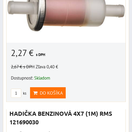
2,27 €
s DPH
2,67 €
s DPH
Zľava 0,40 €
Dostupnosť:
Skladom
DO KOŠÍKA
ks
HADIČKA BENZINOVÁ 4X7 (1M) RMS
121690030