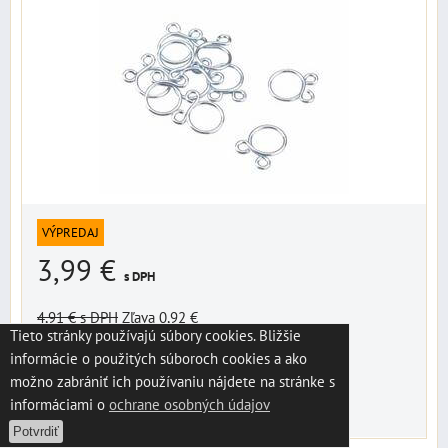
VÝPREDAJ
3,99 €
s DPH
4,91 €
s DPH
Zľava 0,92 €
Tieto stránky používajú súbory cookies. Bližšie
Dostupnosť:
Skladom
informácie o použitých súboroch cookies a ako
možno zabrániť ich používaniu nájdete na stránke s
informáciami o
ochrane osobných údajov
VYBERTE VARIANT
Potvrdiť