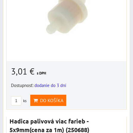
3,01 €
s DPH
Dostupnosť:
dodanie do 3 dní
DO KOŠÍKA
ks
Hadica palivová viac farieb -
5x9mm(cena za 1m) (250688)