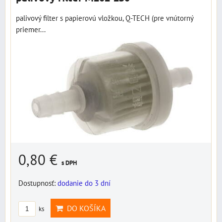
palivový filter s papierovú vložkou, Q-TECH (pre vnútorný
priemer...
0,80 €
s DPH
Dostupnosť:
dodanie do 3 dní
DO KOŠÍKA
ks