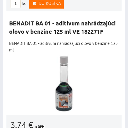
DO KOŠÍKA
ks
BENADIT BA 01 - aditívum nahrádzajúci
olovo v benzíne 125 ml VE 182271F
BENADIT BA 01 - aditívum nahrádzajúci olovo v benzíne 125
ml
3,74 €
s DPH