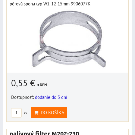
pérová spona typ W1, 12-15mm 9906077K
0,55 €
s DPH
Dostupnosť:
dodanie do 3 dní
DO KOŠÍKA
ks
palivový filter M202-230