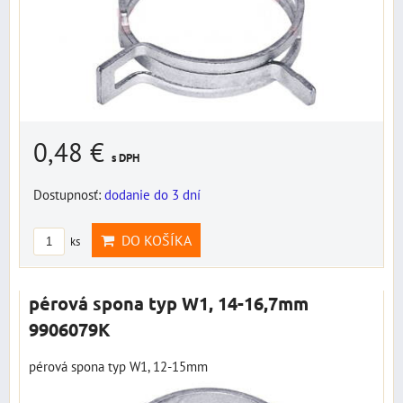
0,48 €
s DPH
Dostupnosť:
dodanie do 3 dní
DO KOŠÍKA
ks
pérová spona typ W1, 14-16,7mm
9906079K
pérová spona typ W1, 12-15mm