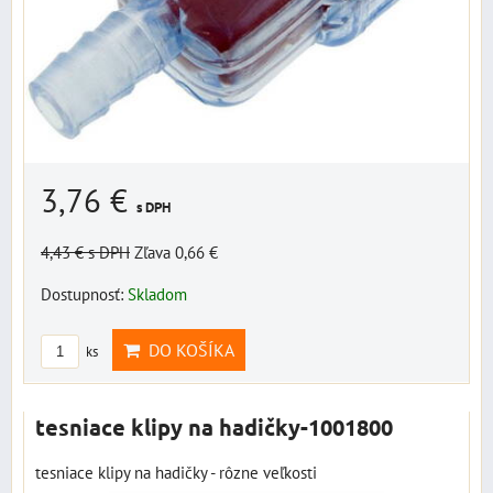
3,76 €
s DPH
4,43 €
s DPH
Zľava 0,66 €
Dostupnosť:
Skladom
DO KOŠÍKA
ks
tesniace klipy na hadičky-1001800
tesniace klipy na hadičky - rôzne veľkosti