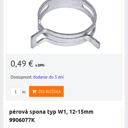
0,49 €
s DPH
Dostupnosť:
dodanie do 3 dní
DO KOŠÍKA
ks
pérová spona typ W1, 12-15mm
9906077K