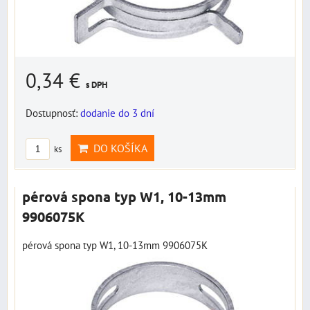
0,34 €
s DPH
Dostupnosť:
dodanie do 3 dní
DO KOŠÍKA
ks
pérová spona typ W1, 10-13mm
9906075K
pérová spona typ W1, 10-13mm 9906075K