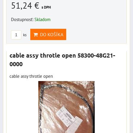
51,24 €
s DPH
Dostupnosť:
Skladom
DO KOŠÍKA
ks
cable assy throtle open 58300-48G21-
0000
cable assy throtle open