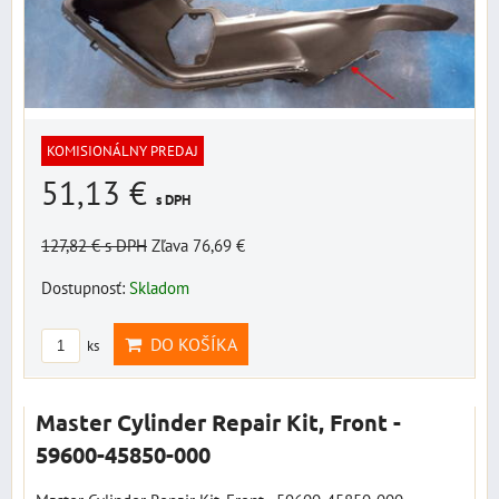
KOMISIONÁLNY PREDAJ
51,13 €
s DPH
127,82 €
s DPH
Zľava 76,69 €
Dostupnosť:
Skladom
DO KOŠÍKA
ks
Master Cylinder Repair Kit, Front -
59600-45850-000