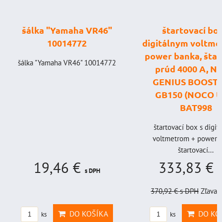
šálka "Yamaha VR46"
štartovací box
10014772
digitálnym voltme
power banka, štar
šálka "Yamaha VR46" 10014772
prúd 4000 A, 
GENIUS BOOST
GB150 (NOCO U
BAT998
štartovací box s digi
voltmetrom + power b
štartovací...
19,46 €
333,83 €
s DPH
s
370,92 €
s DPH
Zľava 
DO KOŠÍKA
DO KO
ks
ks