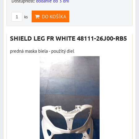
Dostupnosť:
dodanie do 3 dní
DO KOŠÍKA
ks
SHIELD LEG FR WHITE 48111-26J00-RB5
predná maska biela - použitý diel