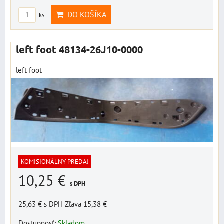
DO KOŠÍKA
ks
left foot 48134-26J10-0000
left foot
KOMISIONÁLNY PREDAJ
10,25 €
s DPH
25,63 €
s DPH
Zľava 15,38 €
Dostupnosť:
Skladom