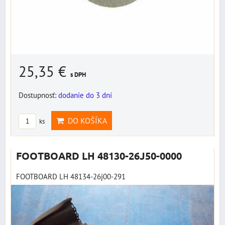
25,35 €
s DPH
Dostupnosť:
dodanie do 3 dní
DO KOŠÍKA
ks
FOOTBOARD LH 48130-26J50-0000
FOOTBOARD LH 48134-26j00-291