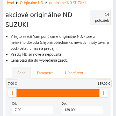
Úvod
Originálne ND
originálne ND SUZUKI
akciové originálne ND
14
položiek
SUZUKI
V tejto sekcií Vám ponúkame originálne ND, ktoré z
nejakého dôvodu (chybná objednávka, nevizdvihnutý tovar a
pod.) ostali u nás na predajni.
Všetky ND sú nové a nepoužité.
Cena platí iba do vypredania zásob.
Cena
Parametre
Hľadať text
7,00 €
139,00 €
Od:
Do: