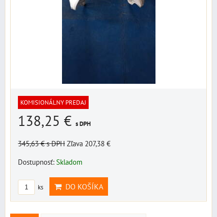
KOMISIONÁLNY PREDAJ
138,25 €
s DPH
345,63 €
s DPH
Zľava 207,38 €
Dostupnosť:
Skladom
DO KOŠÍKA
ks