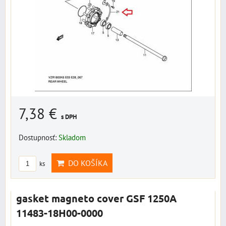
7,38 €
s DPH
Dostupnosť:
Skladom
DO KOŠÍKA
ks
gasket magneto cover GSF 1250A
11483-18H00-0000