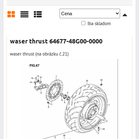
Iba skladom
Mriežka
Zoznam
Tabuľka
waser thrust 64677-48G00-0000
waser thrust (na obrázku č.21)