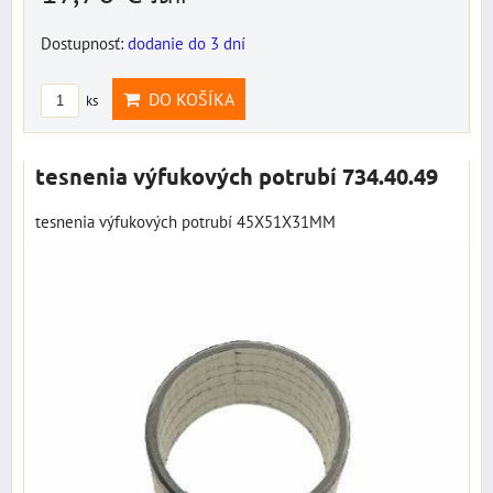
Dostupnosť:
dodanie do 3 dní
DO KOŠÍKA
ks
tesnenia výfukových potrubí 734.40.49
tesnenia výfukových potrubí 45X51X31MM