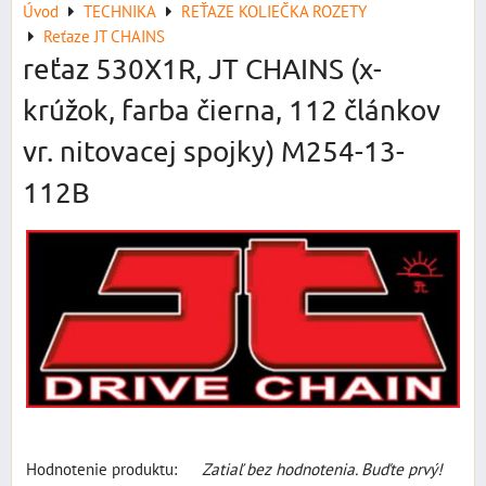
Úvod
TECHNIKA
REŤAZE KOLIEČKA ROZETY
Reťaze JT CHAINS
reťaz 530X1R, JT CHAINS (x-
krúžok, farba čierna, 112 článkov
vr. nitovacej spojky) M254-13-
112B
Hodnotenie produktu:
Zatiaľ bez hodnotenia. Buďte prvý!