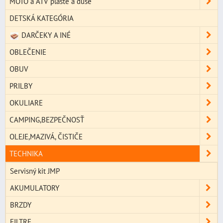
MOTO a ATV plášte a duše
DETSKÁ KATEGÓRIA
DARČEKY A INÉ
OBLEČENIE
OBUV
PRILBY
OKULIARE
CAMPING,BEZPEČNOSŤ
OLEJE,MAZIVÁ, ČISTIČE
TECHNIKA
Servisný kit JMP
AKUMULATORY
BRZDY
FILTRE