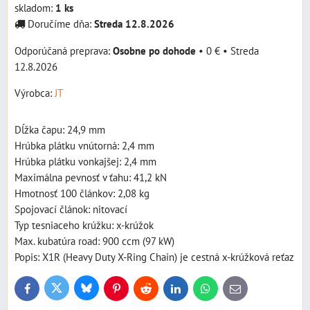
skladom:
1
ks
Doručíme dňa:
Streda
12.8.2026
Osobne po dohode
•
0 €
•
Streda
12.8.2026
Výrobca:
JT
Dĺžka čapu: 24,9 mm
Hrúbka plátku vnútorná: 2,4 mm
Hrúbka plátku vonkajšej: 2,4 mm
Maximálna pevnosť v ťahu: 41,2 kN
Hmotnosť 100 článkov: 2,08 kg
Spojovací článok: nitovací
Typ tesniaceho krúžku: x-krúžok
Max. kubatúra road: 900 ccm (97 kW)
Popis: X1R (Heavy Duty X-Ring Chain) je cestná x-krúžková reťaz
Bluesky
Twitter
Facebook
Pinterest
Reddit
LinkedIn
WhatsApp
E-
mail