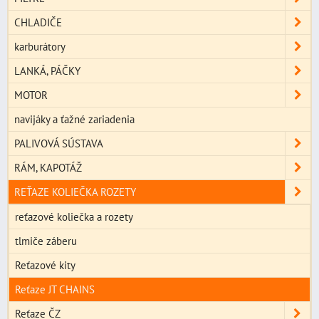
CHLADIČE
karburátory
LANKÁ, PÁČKY
MOTOR
navijáky a ťažné zariadenia
PALIVOVÁ SÚSTAVA
RÁM, KAPOTÁŽ
REŤAZE KOLIEČKA ROZETY
reťazové koliečka a rozety
tlmiče záberu
Reťazové kity
Reťaze JT CHAINS
Reťaze ČZ