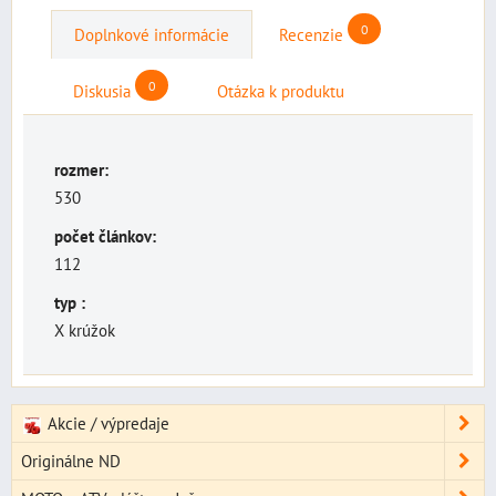
0
Doplnkové informácie
Recenzie
0
Diskusia
Otázka k produktu
rozmer:
530
počet článkov:
112
typ :
X krúžok
Akcie / výpredaje
Originálne ND