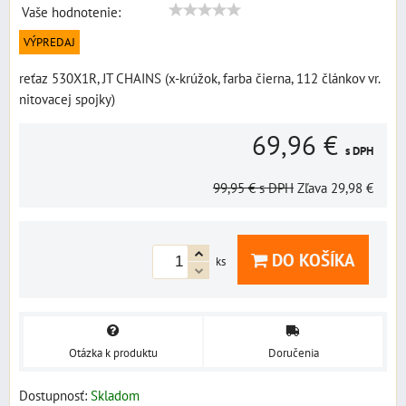
Vaše hodnotenie:
VÝPREDAJ
reťaz 530X1R, JT CHAINS (x-krúžok, farba čierna, 112 článkov vr.
nitovacej spojky)
69,96 €
s DPH
99,95 €
s DPH
Zľava
29,98 €
DO KOŠÍKA
ks
Otázka k produktu
Doručenia
Dostupnosť:
Skladom