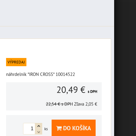
VÝPREDAJ
náhrdelník *IRON CROSS* 10014522
20,49 €
s DPH
22,54 €
s DPH
Zľava
2,05 €
DO KOŠÍKA
ks