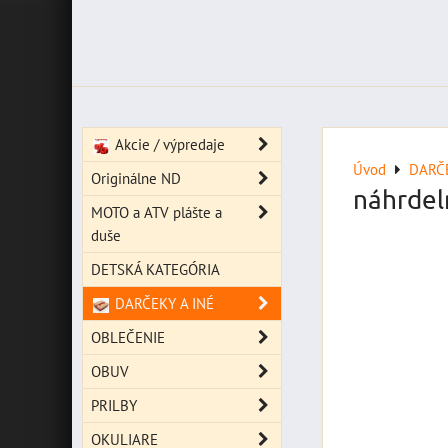
Akcie / výpredaje
Úvod
DARČE
Originálne ND
náhrdel
MOTO a ATV plášte a
duše
DETSKÁ KATEGÓRIA
DARČEKY A INÉ
OBLEČENIE
OBUV
PRILBY
OKULIARE