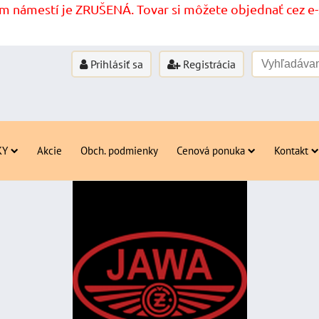
 námestí je ZRUŠENÁ. Tovar si môžete objednať cez e-s
Prihlásiť sa
Registrácia
KY
Akcie
Obch. podmienky
Cenová ponuka
Kontakt