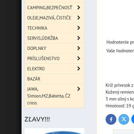
CAMPING,BEZPEČNOSŤ
OLEJE,MAZIVÁ, ČISTIČE
TECHNIKA
SERVIS,ÚDRŽBA
Hodnotenie pr
DOPLNKY
Vaše hodnoten
PRÍSLUŠENSTVO
ELEKTRO
BAZÁR
Kríž prívesok 
JAWA,
Kožený remieno
Simson,MZ,Babetta, ČZ
3 mm silný s k
cross
Hmotnosť: 19 
ZĽAVY!!!
Twitte
Facebook