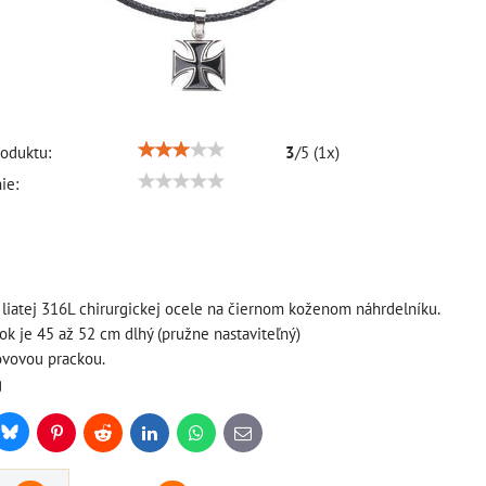
oduktu:
3
/
5
(
1
x)
ie:
z liatej 316L chirurgickej ocele na čiernom koženom náhrdelníku.
k je 45 až 52 cm dlhý (pružne nastaviteľný)
ovovou prackou.
g
Bluesky
r
Pinterest
Reddit
LinkedIn
WhatsApp
E-
mail