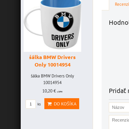
Recenz
Hodnot
šálka BMW Drivers
šálka "Yamah
Only 10014954
VR46" 100147
HAVICE
šálka BMW Drivers Only
šálka "Yamaha VR4
OLEFF -
10014954
10014772
2
Pridať 
10,20 €
19,46 €
s DPH
s DPH
AVICE
DO KOŠÍKA
DO KOŠ
ks
ks
OLEFF
PH