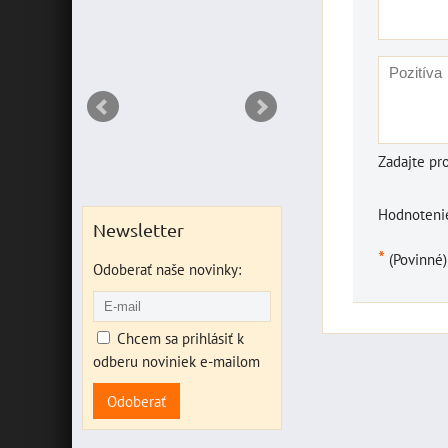
RIANT
Zadajte pr
Hodnotenie
Newsletter
*
(Povinné)
Odoberať naše novinky:
Chcem sa prihlásiť k
odberu noviniek e-mailom
Odoberať