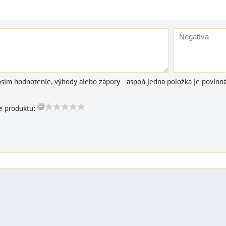
DO KOŠÍKA
ks
osím hodnotenie, výhody alebo zápory - aspoň jedna položka je povinná
 produktu: