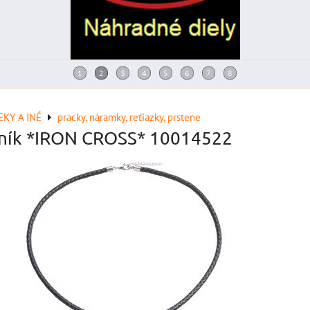
KY A INÉ
pracky, náramky, reťiazky, prstene
ník *IRON CROSS* 10014522