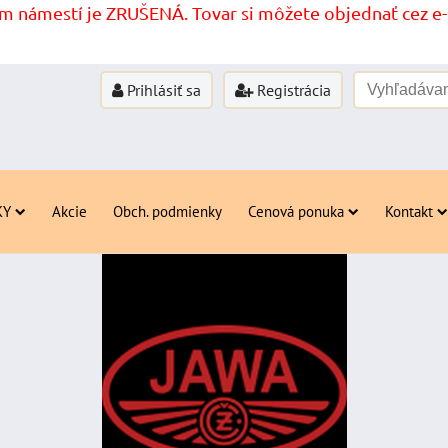
 námestí je ZRUŠENÁ. Tovar si môžete objednať cez e-s
Prihlásiť sa
Registrácia
KY
Akcie
Obch. podmienky
Cenová ponuka
Kontakt