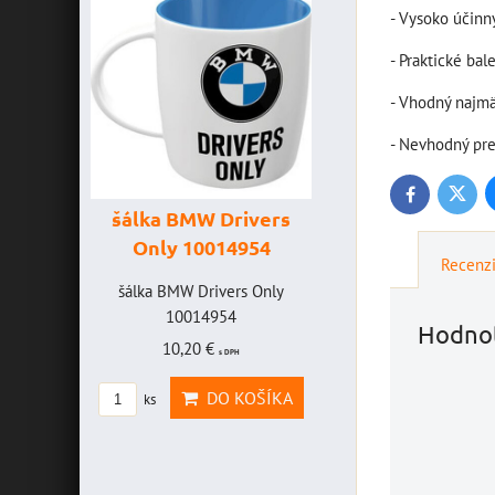
- Vysoko účinn
- Praktické bal
- Vhodný najmä
- Nevhodný pre
Twitte
Facebook
šálka BMW Drivers
šálka "Yamaha
Only 10014954
VR46" 1001477
Recenz
AVICE
šálka BMW Drivers Only
šálka "Yamaha VR46"
EFF -
10014954
10014772
Hodnot
10,20 €
19,46 €
s DPH
s DPH
ICE
DO KOŠÍKA
DO KOŠÍ
ks
ks
EFF