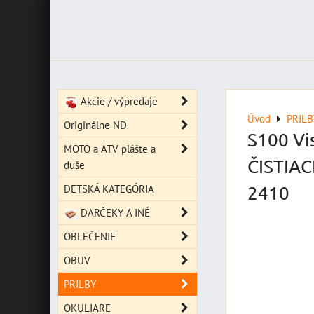
Akcie / výpredaje
Úvod
PRILB
Originálne ND
S100 Vi
MOTO a ATV plášte a
ČISTIACE
duše
DETSKÁ KATEGÓRIA
2410
DARČEKY A INÉ
OBLEČENIE
OBUV
PRILBY
OKULIARE