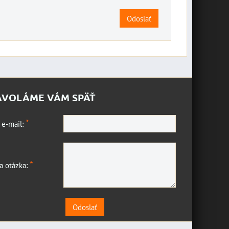
Odoslať
AVOLÁME VÁM SPÄŤ
*
 e-mail:
*
a otázka:
Odoslať