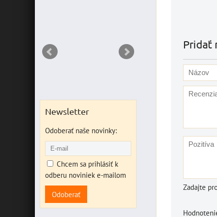
ANT
Pridať 
Newsletter
Odoberať naše novinky:
Chcem sa prihlásiť k
odberu noviniek e-mailom
Zadajte pr
Odoberať
Hodnotenie