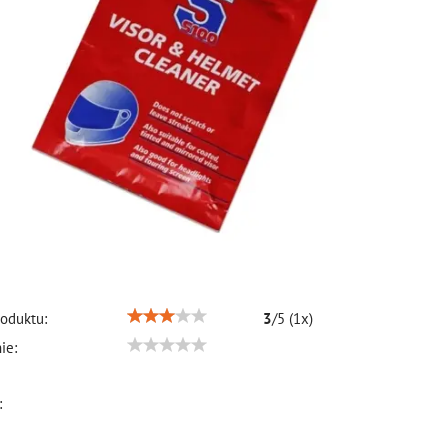
oduktu:
3
/
5
(
1
x)
ie:
: