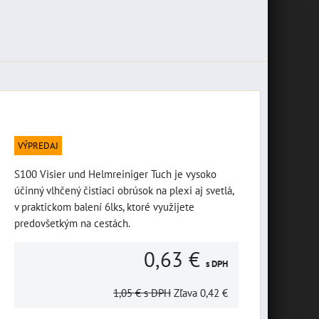
VÝPREDAJ
S100 Visier und Helmreiniger Tuch je vysoko
účinný vlhčený čistiaci obrúsok na plexi aj svetlá,
v praktickom balení 6lks, ktoré využijete
predovšetkým na cestách.
0,63 €
s DPH
1,05 €
s DPH
Zľava
0,42 €