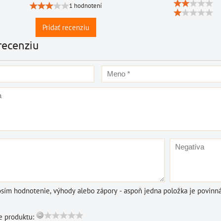
DO KOŠÍKA
1 hodnotení
ks
Pridať recenziu
recenziu
osím hodnotenie, výhody alebo zápory - aspoň jedna položka je povinná
 produktu: