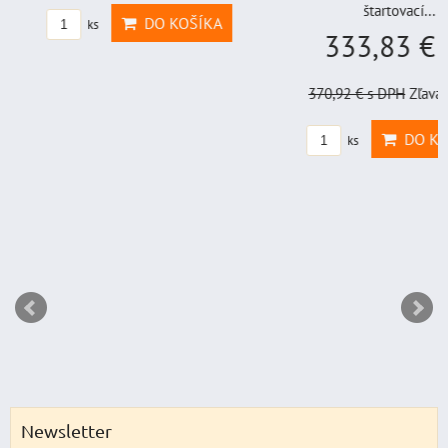
štartovací...
DO KOŠÍKA
ks
333,83 €
s
370,92 €
s DPH
Zľava 
DO KO
ks
Newsletter