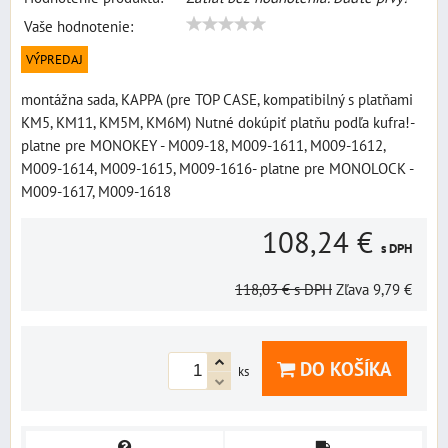
Vaše hodnotenie:
VÝPREDAJ
montážna sada, KAPPA (pre TOP CASE, kompatibilný s platňami
KM5, KM11, KM5M, KM6M) Nutné dokúpiť platňu podľa kufra!-
platne pre MONOKEY - M009-18, M009-1611, M009-1612,
M009-1614, M009-1615, M009-1616- platne pre MONOLOCK -
M009-1617, M009-1618
108,24 €
s DPH
118,03 €
s DPH
Zľava
9,79 €
DO KOŠÍKA
ks