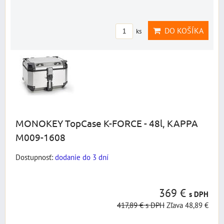
DO KOŠÍKA
ks
MONOKEY TopCase K-FORCE - 48l, KAPPA
M009-1608
Dostupnosť:
dodanie do 3 dní
369 €
s DPH
417,89 €
s DPH
Zľava 48,89 €