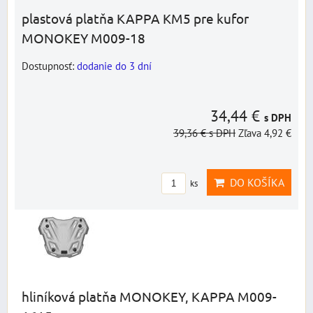
plastová platňa KAPPA KM5 pre kufor
MONOKEY M009-18
Dostupnosť:
dodanie do 3 dní
34,44 €
s DPH
39,36 €
s DPH
Zľava 4,92 €
DO KOŠÍKA
ks
hliníková platňa MONOKEY, KAPPA M009-