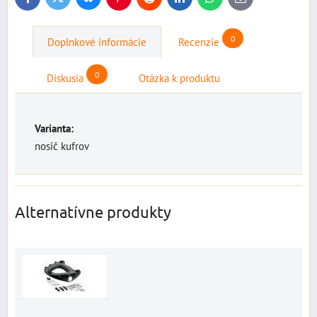
Twitter
Facebook
Pinterest
Reddit
LinkedIn
WhatsApp
E-
mail
0
Doplnkové informácie
Recenzie
0
Diskusia
Otázka k produktu
Varianta:
nosič kufrov
Alternatívne produkty