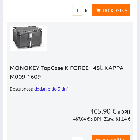
DO KOŠÍKA
ks
MONOKEY TopCase K-FORCE - 48l, KAPPA
M009-1609
Dostupnosť:
dodanie do 3 dní
405,90 €
s DPH
487,04 €
s DPH
Zľava 81,14 €