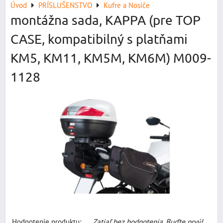
Úvod
PRÍSLUŠENSTVO
Kufre a Nosiče
montážna sada, KAPPA (pre TOP
CASE, kompatibilný s platňami
KM5, KM11, KM5M, KM6M) M009-
1128
Hodnotenie produktu:
Zatiaľ bez hodnotenia. Buďte prvý!