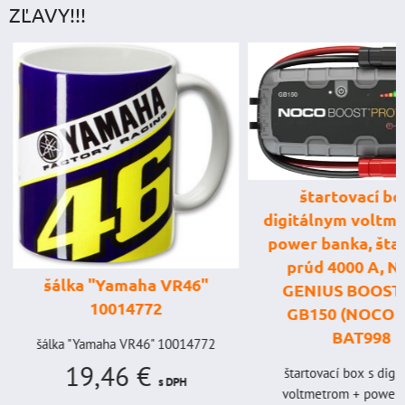
ZĽAVY!!!
štartovací box
digitálnym voltme
power banka, štar
prúd 4000 A, 
šálka "Yamaha VR46"
GENIUS BOOST
10014772
GB150 (NOCO U
BAT998
šálka "Yamaha VR46" 10014772
19,46 €
štartovací box s digi
s DPH
voltmetrom + power b