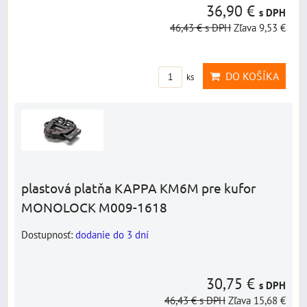
36,90 €
s DPH
46,43 €
s DPH
Zľava 9,53 €
DO KOŠÍKA
ks
plastová platňa KAPPA KM6M pre kufor
MONOLOCK M009-1618
Dostupnosť:
dodanie do 3 dní
30,75 €
s DPH
46,43 €
s DPH
Zľava 15,68 €