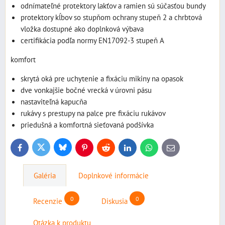
odnímateľné protektory lakťov a ramien sú súčasťou bundy
protektory kĺbov so stupňom ochrany stupeň 2 a chrbtová
vložka dostupné ako doplnková výbava
certifikácia podľa normy EN17092-3 stupeň A
komfort
skrytá oká pre uchytenie a fixáciu mikiny na opasok
dve vonkajšie bočné vrecká v úrovni pásu
nastaviteľná kapucňa
rukávy s prestupy na palce pre fixáciu rukávov
priedušná a komfortná sieťovaná podšívka
Bluesky
Twitter
Facebook
Pinterest
Reddit
LinkedIn
WhatsApp
E-
mail
Galéria
Doplnkové informácie
0
0
Recenzie
Diskusia
Otázka k produktu