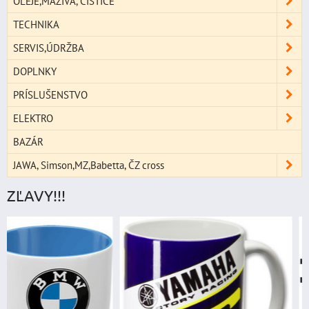
OLEJE,MAZIVÁ, ČISTIČE
TECHNIKA
SERVIS,ÚDRŽBA
DOPLNKY
PRÍSLUŠENSTVO
ELEKTRO
BAZÁR
JAWA, Simson,MZ,Babetta, ČZ cross
ZĽAVY!!!