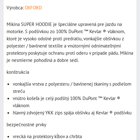
Výrobca:
OXFORD
Mikina SUPER HOODIE je špeciálne upravená pre jazdu na
motorke. S podšívkou zo 100% DuPont ™ Kevlar ® vláknom,
ktoré je vysoko odolné proti predratiu, vonkajšie obšívkou z
polyester / bavlnené textílie a vnútornými odnímateľnými
protektory poskytuje ochranu proti oderu v prípade pádu. Mikina
je nesmierne pohodlná a dobre sedí.
konštrukcia
vonkajšia vrstva z polyesteru / bavlnenej tkaniny s podielom
streču
vnútro košeľa je celý podšitý 100% DuPont ™ Kevlar ®
vláknom
hlavný zdvojený YKK zips spája obšívku aj Kevlar ® podšívku
bezpečnostné prvky
vrecká na protektory kĺbov a chrbta