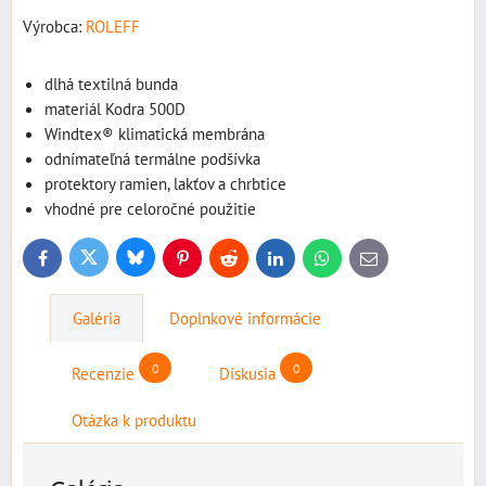
Výrobca:
ROLEFF
dlhá textilná bunda
materiál Kodra 500D
Windtex® klimatická membrána
odnímateľná termálne podšívka
protektory ramien, lakťov a chrbtice
vhodné pre celoročné použitie
Bluesky
Twitter
Facebook
Pinterest
Reddit
LinkedIn
WhatsApp
E-
mail
Galéria
Doplnkové informácie
0
0
Recenzie
Diskusia
Otázka k produktu