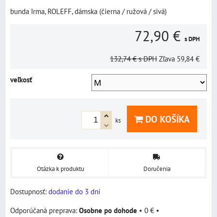
bunda Irma, ROLEFF, dámska (čierna / ružová / sivá)
72,90 €
s DPH
132,74 €
s DPH
Zľava
59,84 €
veľkosť
DO KOŠÍKA
ks
Otázka k produktu
Doručenia
Dostupnosť:
dodanie do 3 dní
Osobne po dohode
•
0 €
•