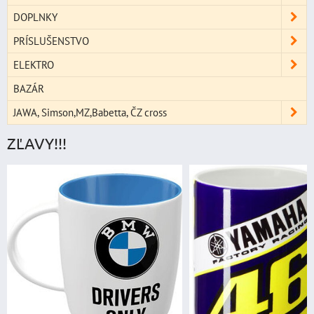
DOPLNKY
PRÍSLUŠENSTVO
ELEKTRO
BAZÁR
JAWA, Simson,MZ,Babetta, ČZ cross
ZĽAVY!!!
štartovac
digitálnym vo