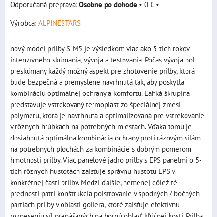
Osobne po dohode
•
0 €
•
Výrobca:
ALPINESTARS
nový model prilby S-M5 je výsledkom viac ako 5-tich rokov
intenzívneho skúmania, vývoja a testovania. Počas vývoja bol
preskúmaný každý možný aspekt pre zhotovenie prilby, ktorá
bude bezpečná a premyslene navrhnutá tak, aby poskytla
kombináciu optimálnej ochrany a komfortu. Ľahká škrupina
predstavuje vstrekovaný termoplast zo špeciálnej zmesi
polyméru, ktorá je navrhnutá a optimalizovaná pre vstrekovanie
v rôznych hrúbkach na potrebných miestach. Vďaka tomu je
dosiahnutá optimálna kombinácia ochrany proti rázovým silám
na potrebných plochách za kombinácie s dobrým pomerom
hmotnosti prilby. Viac panelové jadro prilby s EPS panelmi o 5-
tich rôznych hustotách zaisťuje správnu hustotu EPS v
konkrétnej časti prilby. Medzi ďalšie, nemenej dôležité
prednosti patrí konštrukcia polstrovanie v spodných / bočných
partiách prilby v oblasti goliera, ktoré zaisťuje efektívnu
rozneseniu síl prenášaných na hornú oblasť kľúčnej kosti. Prilba