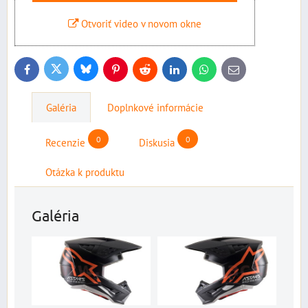
Otvoriť video v novom okne
Bluesky
Twitter
Facebook
Pinterest
Reddit
LinkedIn
WhatsApp
E-
mail
Galéria
Doplnkové informácie
0
0
Recenzie
Diskusia
Otázka k produktu
Galéria