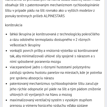
obsahuje šilt s patentovaným mechanizmom rychloodopínánie
šiltu v prípade pádu na šilt rovnako ako u vyšších modelov z
ponuky terénnych prilieb ALPINESTARS
konštrukcia
ľahká škrupina je konštruovaná z technologicky pokročilého
a rázu odolného termoplastu dostupného v 2 rôznych
veľkostiach škrupiny
vonkajší povrch prilby a vnútorná výstelka sú konštruované
tak, aby minimalizovali uhlové sily spojené s nárazom a s
nimi spôsobené poranenia mozgu
viacepanelové jadro s rôznymi hustotami polystyrénu
zaisťujú správnu hustotu panelov na miestach, kde je potreba
pre správnu absorpciu nárazu
patentovaný mechanizmus rychloodopínánie šiltu zaručuje
jeho rýchle odopnutie pri páde na šilt a tým pádom zníženie
uhlových síl vyvíjaných na hlavu a mozog
maximalizovaný ventilačný systém s vysokým stupňom
prenosu a výmeny horúceho vzduchu vďaka sústave