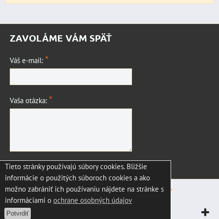
ZAVOLÁME VÁM SPÄŤ
*
Váš e-mail:
*
Vaša otázka:
Tieto stránky používajú súbory cookies. Bližšie
Odoslať
informácie o použitých súboroch cookies a ako
možno zabrániť ich používaniu nájdete na stránke s
Predvoľby súkromia
Zásady ochrany osobných údajov
informáciami o
ochrane osobných údajov
Vytvorené pomocou:
BiznisWeb.sk
Potvrdiť