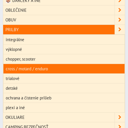
DARČEKY A INÉ
OBLEČENIE
OBUV
PRILBY
integrálne
výklopné
chopper, scooter
cross / motard / enduro
trialové
detské
ochrana a čistenie prilieb
plexi a iné
OKULIARE
CAMPING,BEZPEČNOSŤ