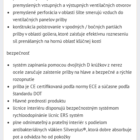
premyslených vstupných a výstupných ventilačných otvorov
premyslené perforácia v oblasti šilte smerujú vzduch do
ventilačných panelov prilby
konštrukcia polstrovanie v spodných / bočných partiách
prilby v oblasti goliera, ktoré zaisťuje efektívnu rozneseniu
síl prenášaných na hornú oblasť kľúčnej kosti
bezpečnosť
systém zapínania pomocou dvojitých D krúžkov z nerez
ocele zaručuje zaistenie prilby na hlave a bezpečné a rýchle
rozopnutie
prilba je CE certifikovaná podľa normy ECE a súčasne podľa
štandardu DOT
Hlavné prednosti produktu
lícnice interiéru disponujú bezpečnostným systémom
rychloodopínánie lícnic ERS systém
plne odnímateľný a prateľný interiér s podielom
antibakteriálnych vlákien Silverplus®, ktorá dobre absorbuje
pot a odvádza ho od pokožky