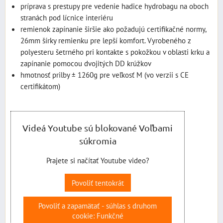
príprava s prestupy pre vedenie hadice hydrobagu na oboch
stranách pod lícnice interiéru
remienok zapínanie širšie ako požadujú certifikačné normy,
26mm šírky remienku pre lepší komfort. Vyrobeného z
polyesteru šetrného pri kontakte s pokožkou v oblasti krku a
zapínanie pomocou dvojitých DD krúžkov
hmotnosť prilby ± 1260g pre veľkosť M (vo verzii s CE
certifikátom)
Videá Youtube sú blokované Voľbami
súkromia
Prajete si načítať Youtube video?
Povoliť tentokrát
Povoliť a zapamätať - súhlas s druhom
cookie: Funkčné