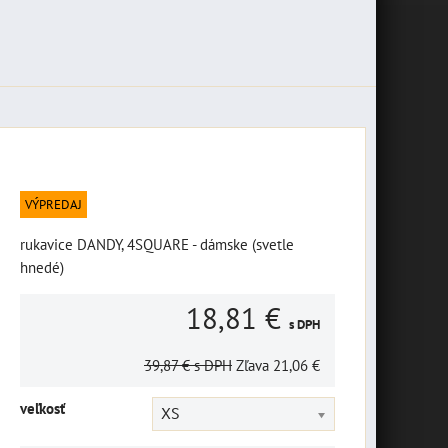
VÝPREDAJ
rukavice DANDY, 4SQUARE - dámske (svetle
hnedé)
18,81 €
s DPH
39,87 €
s DPH
Zľava
21,06 €
veľkosť
XS