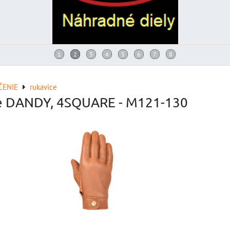
ČENIE
rukavice
e DANDY, 4SQUARE - M121-130