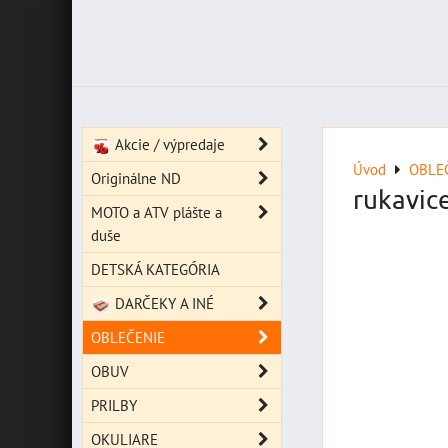
Akcie / výpredaje
Úvod
OBLE
Originálne ND
rukavic
MOTO a ATV plášte a
duše
DETSKÁ KATEGÓRIA
DARČEKY A INÉ
OBLEČENIE
OBUV
PRILBY
OKULIARE