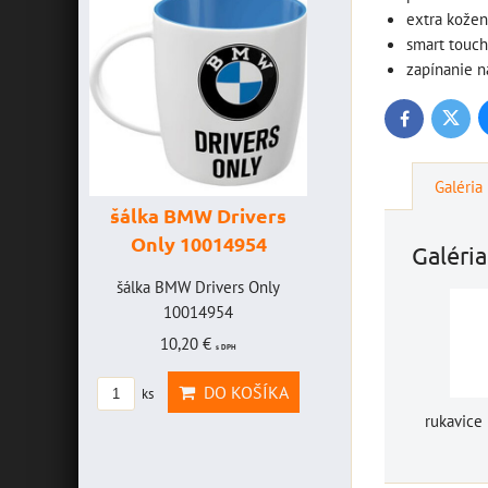
extra kožen
smart touch
zapínanie n
Twitte
Facebook
Galéria
šálka BMW Drivers
šálka "Yamaha
Only 10014954
VR46" 1001477
Galéria
AVICE
šálka BMW Drivers Only
šálka "Yamaha VR46"
EFF -
10014954
10014772
10,20 €
19,46 €
s DPH
s DPH
ICE
DO KOŠÍKA
DO KOŠÍ
ks
ks
EFF
rukavice