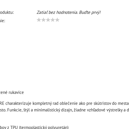
oduktu:
Zatiaľ bez hodnotenia. Buďte prvý!
ie:
žené rukavice
 charakterizuje kompletný rad oblečenie ako pre skútristov do mesta, c
o. Funkcie, štýl a minimalistický dizajn, žiadne vzhľadové výstrelky a d
ĺbov z TPU (termoplastický polyuretán)