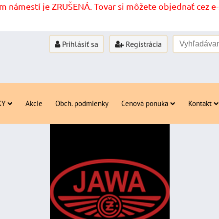
 námestí je ZRUŠENÁ. Tovar si môžete objednať cez e-s
Prihlásiť sa
Registrácia
KY
Akcie
Obch. podmienky
Cenová ponuka
Kontakt