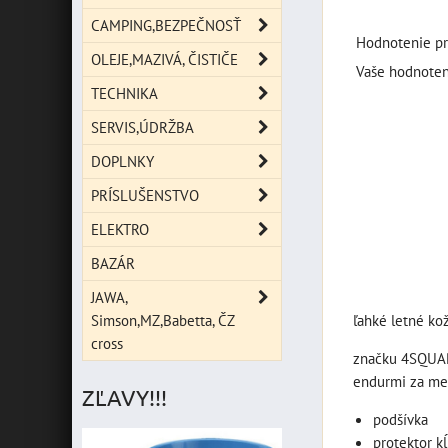
CAMPING,BEZPEČNOSŤ
Hodnotenie pr
OLEJE,MAZIVÁ, ČISTIČE
Vaše hodnoten
TECHNIKA
SERVIS,ÚDRŽBA
DOPLNKY
PRÍSLUŠENSTVO
ELEKTRO
BAZÁR
JAWA,
Simson,MZ,Babetta, ČZ
ľahké letné ko
cross
značku 4SQUARE
endurmi za mest
ZĽAVY!!!
podšívka
protektor k