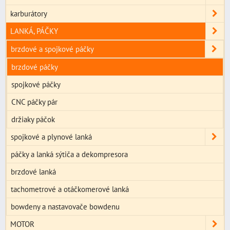
karburátory
LANKÁ, PÁČKY
brzdové a spojkové páčky
brzdové páčky
spojkové páčky
CNC páčky pár
držiaky páčok
spojkové a plynové lanká
páčky a lanká sýtiča a dekompresora
brzdové lanká
tachometrové a otáčkomerové lanká
bowdeny a nastavovače bowdenu
MOTOR