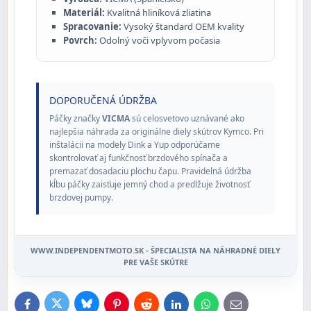
Materiál:
Kvalitná hliníková zliatina
Spracovanie:
Vysoký štandard OEM kvality
Povrch:
Odolný voči vplyvom počasia
DOPORUČENÁ ÚDRŽBA
Páčky značky
VICMA
sú celosvetovo uznávané ako
najlepšia náhrada za originálne diely skútrov Kymco. Pri
inštalácii na modely Dink a Yup odporúčame
skontrolovať aj funkčnosť brzdového spínača a
premazať dosadaciu plochu čapu. Pravidelná údržba
kĺbu páčky zaisťuje jemný chod a predlžuje životnosť
brzdovej pumpy.
WWW.INDEPENDENTMOTO.SK - ŠPECIALISTA NA NÁHRADNÉ DIELY
PRE VAŠE SKÚTRE
Bluesky
Twitter
Facebook
Pinterest
Reddit
LinkedIn
WhatsApp
E-