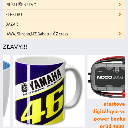
PRÍSLUŠENSTVO
ELEKTRO
BAZÁR
JAWA, Simson,MZ,Babetta, ČZ cross
ZĽAVY!!!
štartovací box
digitálnym voltme
power banka, štar
prúd 4000 A, 