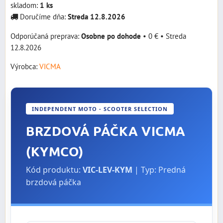
skladom:
1
ks
Doručíme dňa:
Streda
12.8.2026
Osobne po dohode
•
0 €
•
Streda
12.8.2026
Výrobca:
VICMA
INDEPENDENT MOTO - SCOOTER SELECTION
BRZDOVÁ PÁČKA VICMA
(KYMCO)
Kód produktu:
VIC-LEV-KYM
| Typ: Predná
brzdová páčka