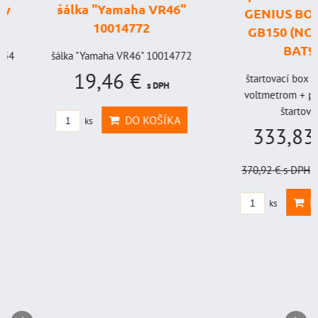
šálka "Yamaha VR46"
GENIUS BOOST
10014772
GB150 (NOCO U
BAT998
šálka "Yamaha VR46" 10014772
19,46 €
štartovací box s digi
s DPH
voltmetrom + power b
štartovací...
DO KOŠÍKA
ks
333,83 €
s
370,92 €
s DPH
Zľava 
DO KO
ks