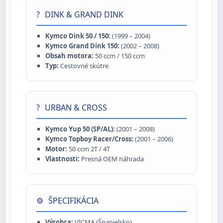
?
DINK & GRAND DINK
Kymco Dink 50 / 150:
(1999 – 2004)
Kymco Grand Dink 150:
(2002 – 2008)
Obsah motora:
50 ccm / 150 ccm
Typ:
Cestovné skútre
?️
URBAN & CROSS
Kymco Yup 50 (SP/AL):
(2001 – 2008)
Kymco Topboy Racer/Cross:
(2001 – 2006)
Motor:
50 ccm 2T / 4T
Vlastnosti:
Presná OEM náhrada
⚙️
ŠPECIFIKÁCIA
Výrobca:
VICMA (Španielsko)