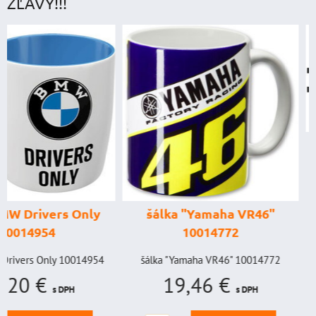
ZĽAVY!!!
štartovací box
digitálnym voltme
power banka, štar
prúd 4000 A, 
šálka "Yamaha VR46"
GENIUS BOOST
10014772
GB150 (NOCO U
BAT998
šálka "Yamaha VR46" 10014772
19,46 €
štartovací box s digi
s DPH
voltmetrom + power b
štartovací...