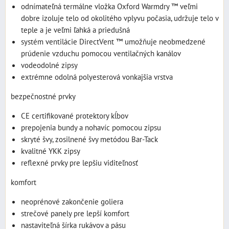
odnímateľná termálne vložka Oxford Warmdry ™ veľmi
dobre izoluje telo od okolitého vplyvu počasia, udržuje telo v
teple a je veľmi ľahká a priedušná
systém ventilácie DirectVent ™ umožňuje neobmedzené
prúdenie vzduchu pomocou ventilačných kanálov
vodeodolné zipsy
extrémne odolná polyesterová vonkajšia vrstva
bezpečnostné prvky
CE certifikované protektory kĺbov
prepojenia bundy a nohavíc pomocou zipsu
skryté švy, zosilnené švy metódou Bar-Tack
kvalitné YKK zipsy
reflexné prvky pre lepšiu viditeľnosť
komfort
neoprénové zakončenie goliera
strečové panely pre lepší komfort
nastaviteľná šírka rukávov a pásu