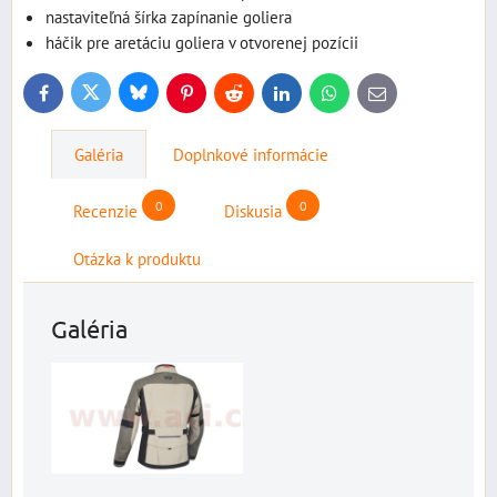
nastaviteľná šírka zapínanie goliera
háčik pre aretáciu goliera v otvorenej pozícii
Bluesky
Twitter
Facebook
Pinterest
Reddit
LinkedIn
WhatsApp
E-
mail
Galéria
Doplnkové informácie
0
0
Recenzie
Diskusia
Otázka k produktu
Galéria