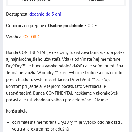
Otázka k produktu
Doručenia
Dostupnosť:
dodanie do 3 dní
Osobne po dohode
•
0 €
•
Výrobca:
OXFORD
Bunda CONTINENTAL je cestovný 3. vrstvová bunda, ktorá poteší
aj najnáročnejšieho užívateľa. Vďaka odnímateľnej membráne
Dry2Dry ™ je bunda vysoko odolná dažďu a je veľmi priedušná.
Termálne vložka Warmdry ™ zase výborne izoluje a chráni telo
pred chladom. Systém ventiláciou DirectVent ™ zaisťuje
komfort pri jazde aj v teplom počasí, táto ventilácia je
uzatvárateľná. Bunda CONTINENTAL nesklame v akomkoľvek
počasí a je tak vhodnou voľbou pre celoročné užívanie.
konštrukcia
odnímateľná membrána Dry2Dry ™ je vysoko odolná dažďu,
vetru a je extrémne priedušná