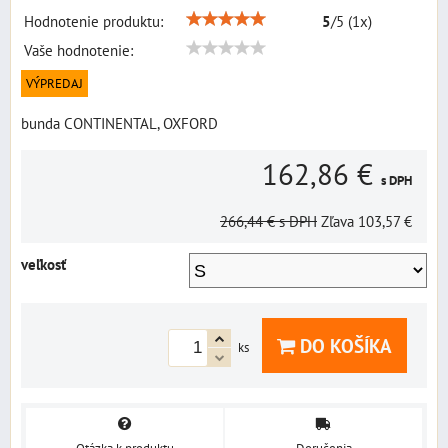
Hodnotenie produktu:
5
/
5
(
1
x)
Vaše hodnotenie:
VÝPREDAJ
bunda CONTINENTAL, OXFORD
162,86 €
s DPH
266,44 €
s DPH
Zľava
103,57 €
veľkosť
DO KOŠÍKA
ks