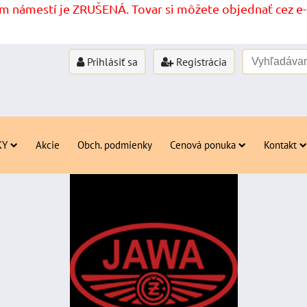
 námestí je ZRUŠENÁ. Tovar si môžete objednať cez e-s
Prihlásiť sa
Registrácia
KY
Akcie
Obch. podmienky
Cenová ponuka
Kontakt