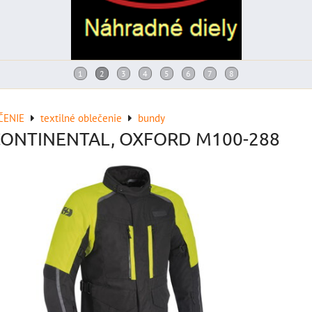
ČENIE
textilné oblečenie
bundy
CONTINENTAL, OXFORD M100-288