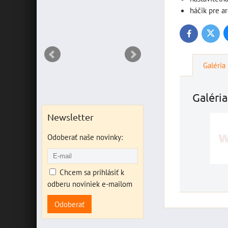
RIANT
háčik pre ar
Twitte
Facebook
Galéria
Galéria
Newsletter
Odoberať naše novinky:
Chcem sa prihlásiť k
odberu noviniek e-mailom
Odoberať