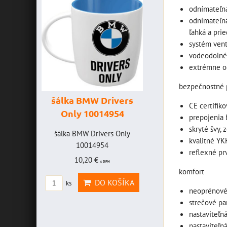
odnímateľn
odnímateľná
ľahká a pri
systém ven
vodeodolné
extrémne od
bezpečnostné 
šálka BMW Drivers
šálka "Yamah
CE certifik
Only 10014954
VR46" 100147
prepojenia
skryté švy,
HAVICE
šálka BMW Drivers Only
šálka "Yamaha VR4
kvalitné YK
OLEFF -
10014954
10014772
reflexné prv
2
10,20 €
19,46 €
s DPH
s DPH
komfort
AVICE
DO KOŠÍKA
DO KOŠ
ks
ks
OLEFF
neoprénové
strečové pa
PH
nastaviteľná
nastaviteľná