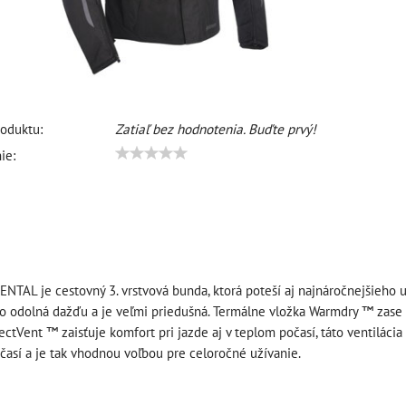
oduktu:
Zatiaľ bez hodnotenia. Buďte prvý!
ie:
TAL je cestovný 3. vrstvová bunda, ktorá poteší aj najnáročnejšieho
o odolná dažďu a je veľmi priedušná. Termálne vložka Warmdry ™ zase 
rectVent ™ zaisťuje komfort pri jazde aj v teplom počasí, táto ventilá
así a je tak vhodnou voľbou pre celoročné užívanie.