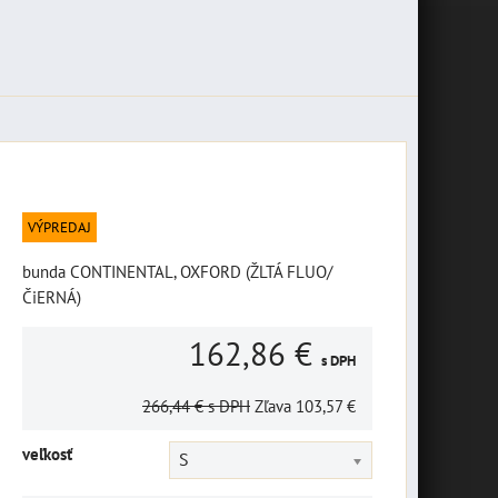
VÝPREDAJ
bunda CONTINENTAL, OXFORD (ŽLTÁ FLUO/
ČiERNÁ)
162,86 €
s DPH
266,44 €
s DPH
Zľava
103,57 €
veľkosť
S