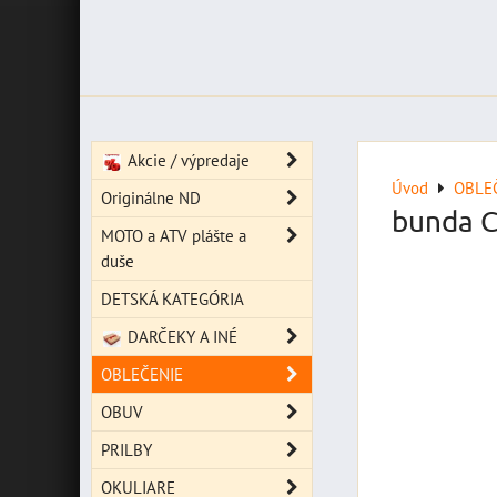
Akcie / výpredaje
Úvod
OBLE
Originálne ND
bunda 
MOTO a ATV plášte a
duše
DETSKÁ KATEGÓRIA
DARČEKY A INÉ
OBLEČENIE
OBUV
PRILBY
OKULIARE