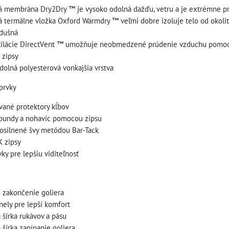
á membrána Dry2Dry ™ je vysoko odolná dažďu, vetru a je extrémne p
 termálne vložka Oxford Warmdry ™ veľmi dobre izoluje telo od okolitéh
edušná
tilácie DirectVent ™ umožňuje neobmedzené prúdenie vzduchu pomoc
 zipsy
štartovací box s
štartovací box +
olná polyesterová vonkajšia vrstva
digitálnym
power banka,
voltmetrom + power
prvky
bootovací prúd 400
banka, štartovací
a
A, NOCO GB20
ované protektory kĺbov
prúd 4000 A, NOCO
72
BAT997
 bundy a nohavíc pomocou zipsu
GENIUS BOOST PRO
 zosilnené švy metódou Bar-Tack
6"
štartovací box + power
GB150 (NOCO USA)
K zipsy
banka, bootovací prúd 400
BAT998
ky pre lepšiu viditeľnosť
A, NOCO GB20
štartovací box s digitálnym
109,01 €
s DPH
ÍKA
voltmetrom + power banka,
 zakončenie goliera
DO KOŠÍKA
štartovací...
ks
nely pre lepší komfort
333,83 €
 šírka rukávov a pásu
s DPH
 šírka zapínanie goliera