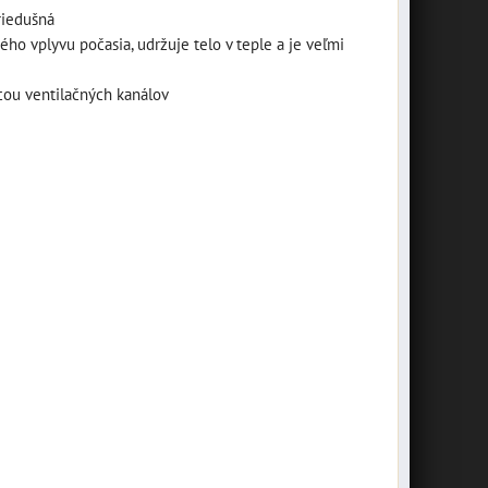
riedušná
o vplyvu počasia, udržuje telo v teple a je veľmi
ou ventilačných kanálov
špeciálny set
náradia pre BMW
závesná plechová
10002768
tabuľa "Bikers
Novšie motocykle BMW
Welcome" 10014687
majú vôbec málo nástrojov v
základnej výbave a...
závesná plechová tabuľa
"Bikers Welcome" 20 x 10
30,74 €
s DPH
cm
DO KOŠÍKA
ks
7,16 €
s DPH
DO KOŠÍKA
ks