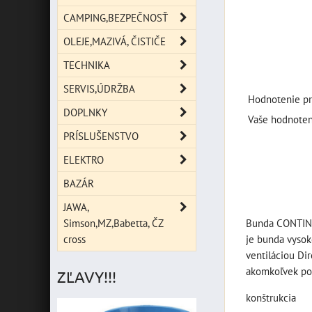
CAMPING,BEZPEČNOSŤ
OLEJE,MAZIVÁ, ČISTIČE
TECHNIKA
SERVIS,ÚDRŽBA
Hodnotenie pr
DOPLNKY
Vaše hodnoten
PRÍSLUŠENSTVO
ELEKTRO
BAZÁR
JAWA,
Simson,MZ,Babetta, ČZ
Bunda CONTINEN
cross
je bunda vysok
ventiláciou Di
akomkoľvek poč
ZĽAVY!!!
konštrukcia