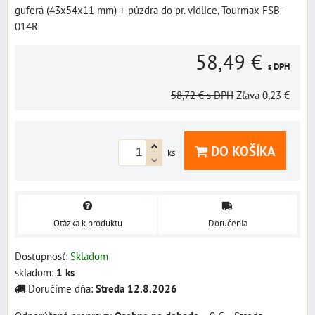
guferá (43x54x11 mm) + púzdra do pr. vidlice, Tourmax FSB-
014R
58,49 €
s DPH
58,72 €
s DPH
Zľava
0,23 €
DO KOŠÍKA
ks
Otázka k produktu
Doručenia
Dostupnosť:
Skladom
skladom:
1
ks
Doručíme dňa:
Streda
12.8.2026