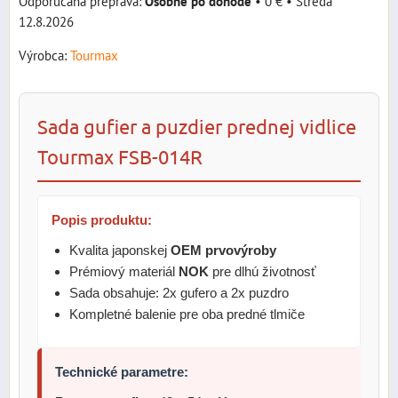
Osobne po dohode
•
0 €
•
Streda
12.8.2026
Výrobca:
Tourmax
Sada gufier a puzdier prednej vidlice
Tourmax FSB-014R
Popis produktu:
Kvalita japonskej
OEM prvovýroby
Prémiový materiál
NOK
pre dlhú životnosť
Sada obsahuje: 2x gufero a 2x puzdro
Kompletné balenie pre oba predné tlmiče
Technické parametre: