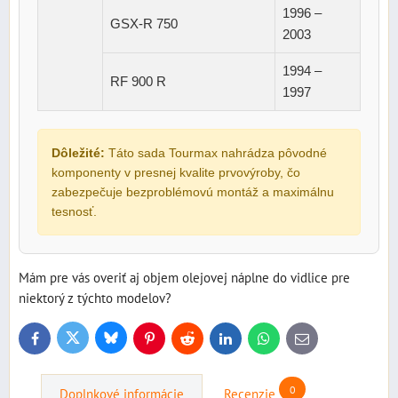
1996 –
GSX-R 750
2003
1994 –
RF 900 R
1997
Dôležité:
Táto sada Tourmax nahrádza pôvodné
komponenty v presnej kvalite prvovýroby, čo
zabezpečuje bezproblémovú montáž a maximálnu
tesnosť.
Mám pre vás overiť aj objem olejovej náplne do vidlice pre
niektorý z týchto modelov?
Bluesky
Twitter
Facebook
Pinterest
Reddit
LinkedIn
WhatsApp
E-
mail
0
Doplnkové informácie
Recenzie