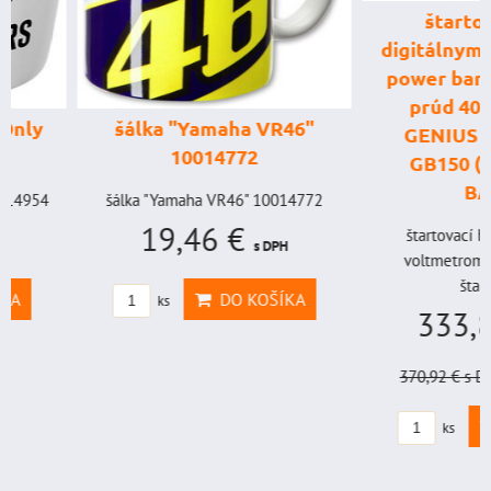
štartovací box
digitálnym voltme
power banka, štar
prúd 4000 A, 
šálka "Yamaha VR46"
GENIUS BOOST
10014772
GB150 (NOCO U
BAT998
šálka "Yamaha VR46" 10014772
19,46 €
štartovací box s digi
s DPH
voltmetrom + power b
štartovací...
DO KOŠÍKA
ks
333,83 €
s
370,92 €
s DPH
Zľava 
DO KO
ks