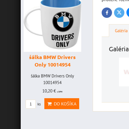
Twitte
Facebook
Galéria
Galéria
šálka BMW Drivers
šálka "Yamaha
Only 10014954
VR46" 1001477
AVICE
šálka BMW Drivers Only
šálka "Yamaha VR46"
EFF -
10014954
10014772
10,20 €
19,46 €
s DPH
s DPH
ICE
DO KOŠÍKA
DO KOŠÍ
ks
ks
EFF