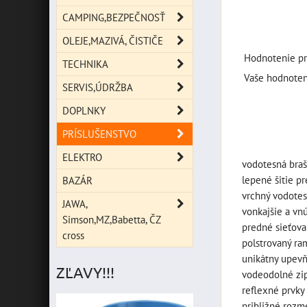
CAMPING,BEZPEČNOSŤ
OLEJE,MAZIVÁ, ČISTIČE
Hodnotenie pr
TECHNIKA
Vaše hodnoten
SERVIS,ÚDRŽBA
DOPLNKY
PRÍSLUŠENSTVO
ELEKTRO
vodotesná bra
lepené šitie pr
BAZÁR
vrchný vodotes
JAWA,
vonkajšie a vn
Simson,MZ,Babetta, ČZ
predné sieťova
cross
polstrovaný ra
unikátny upev
ZĽAVY!!!
vodeodolné zi
reflexné prvky 
približné rozm