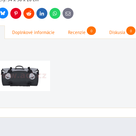
Bluesky
r
Pinterest
Reddit
LinkedIn
WhatsApp
E-
mail
0
0
Doplnkové informácie
Recenzie
Diskusia
štartovací box s
štartovací box +
digitálnym
power banka,
voltmetrom + power
bootovací prúd 400
banka, štartovací
A, NOCO GB20
prúd 4000 A, NOCO
2
BAT997
GENIUS BOOST PRO
štartovací box + power
GB150 (NOCO USA)
banka, bootovací prúd 400
BAT998
A, NOCO GB20
štartovací box s digitálnym
109,01 €
s DPH
KA
voltmetrom + power banka,
DO KOŠÍKA
štartovací...
ks
333,83 €
s DPH