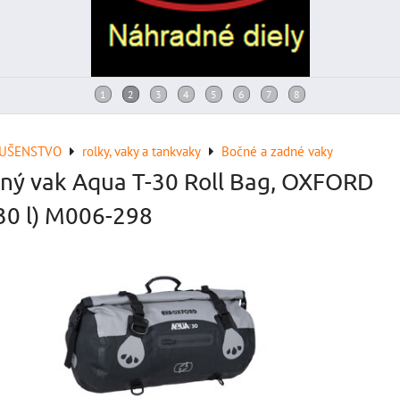
LUŠENSTVO
rolky, vaky a tankvaky
Bočné a zadné vaky
ný vak Aqua T-30 Roll Bag, OXFORD
30 l) M006-298