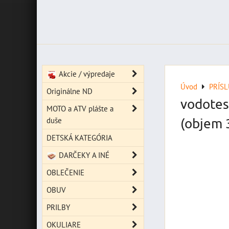
Akcie / výpredaje
Úvod
PRÍS
Originálne ND
vodotes
MOTO a ATV plášte a
duše
(objem 
DETSKÁ KATEGÓRIA
DARČEKY A INÉ
OBLEČENIE
OBUV
PRILBY
OKULIARE