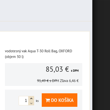
vodotesný vak Aqua T-30 Roll Bag, OXFORD
(objem 30 l)
85,03 €
s DPH
91,49 €
s DPH
Zľava
6,46 €
DO KOŠÍKA
ks