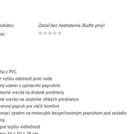
oduktu:
Zatiaľ bez hodnotenia. Buďte prvý!
ie:
šňa z PVC
e vyššiu odolnosť proti vode
ný uzáver s upínacími popruhmi
útorné vrecká na drobné predmety
né vrecko na uloženie vlhkých predmetov
menný popruh pre väčší komfort
ňovací systém na motocykls bezpečnostným popruhom pod sedadlo
psy
pre lepšiu viditeľnosť
ery: 34 x 50 x 28 cm