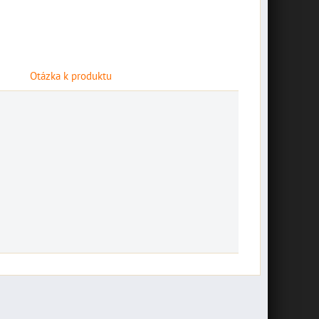
Otázka k produktu
špeciálny set
náradia pre BMW
závesná plechová
10002768
tabuľa "Bikers
Novšie motocykle BMW
Welcome" 10014687
majú vôbec málo nástrojov v
základnej výbave a...
závesná plechová tabuľa
"Bikers Welcome" 20 x 10
30,74 €
s DPH
cm
DO KOŠÍKA
ks
7,16 €
s DPH
DO KOŠÍKA
ks