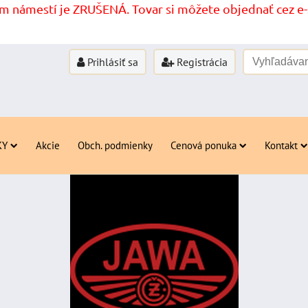
 námestí je ZRUŠENÁ. Tovar si môžete objednať cez e-s
Prihlásiť sa
Registrácia
KY
Akcie
Obch. podmienky
Cenová ponuka
Kontakt