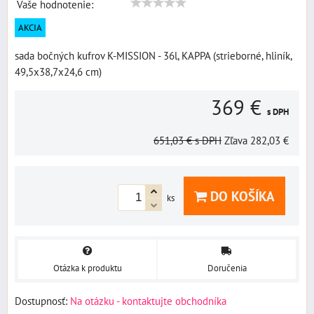
Vaše hodnotenie:
AKCIA
sada bočných kufrov K-MISSION - 36l, KAPPA (strieborné, hliník,
49,5x38,7x24,6 cm)
369 €
s DPH
651,03 €
s DPH
Zľava
282,03 €
DO KOŠÍKA
ks
Otázka k produktu
Doručenia
Dostupnosť:
Na otázku - kontaktujte obchodníka