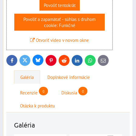
Povoliť tentokrát
Povoliť a zapamätať - súhlas s druhom
cookie: Funkčné
Otvoriť video v novom okne
Bluesky
Twitter
Facebook
Pinterest
Reddit
LinkedIn
WhatsApp
E-
mail
Galéria
Doplnkové informácie
0
0
Recenzie
Diskusia
Otázka k produktu
Galéria