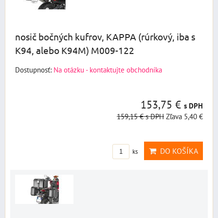
nosič bočných kufrov, KAPPA (rúrkový, iba s
K94, alebo K94M) M009-122
Dostupnosť:
Na otázku - kontaktujte obchodníka
153,75 €
s DPH
159,15 €
s DPH
Zľava 5,40 €
DO KOŠÍKA
ks