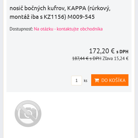
nosič bočných kufrov, KAPPA (rúrkový,
montáž iba s KZ1156) M009-545
Dostupnosť:
Na otázku - kontaktujte obchodníka
172,20 €
s DPH
187,44 €
s DPH
Zľava 15,24 €
DO KOŠÍKA
ks