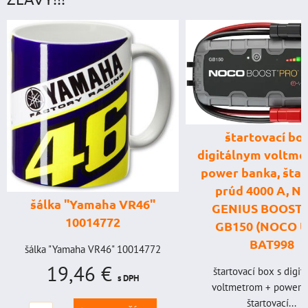
štartovací box
digitálnym voltme
power banka, štar
prúd 4000 A, 
šálka "Yamaha VR46"
GENIUS BOOST
10014772
GB150 (NOCO U
BAT998
šálka "Yamaha VR46" 10014772
19,46 €
štartovací box s digi
s DPH
voltmetrom + power b
štartovací...