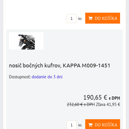
DO KOŠÍKA
ks
nosič bočných kufrov, KAPPA M009-1451
Dostupnosť:
dodanie do 3 dní
190,65 €
s DPH
232,60 €
s DPH
Zľava 41,95 €
DO KOŠÍKA
ks