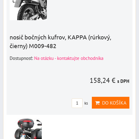
nosič bočných kufrov, KAPPA (rúrkový,
čierny) M009-482
Dostupnosť:
Na otázku - kontaktujte obchodníka
158,24 €
s DPH
DO KOŠÍKA
ks