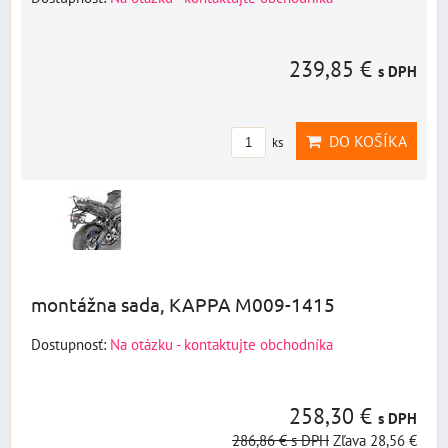
239,85 €
s DPH
DO KOŠÍKA
ks
montážna sada, KAPPA M009-1415
Dostupnosť:
Na otázku - kontaktujte obchodníka
258,30 €
s DPH
286,86 €
s DPH
Zľava 28,56 €