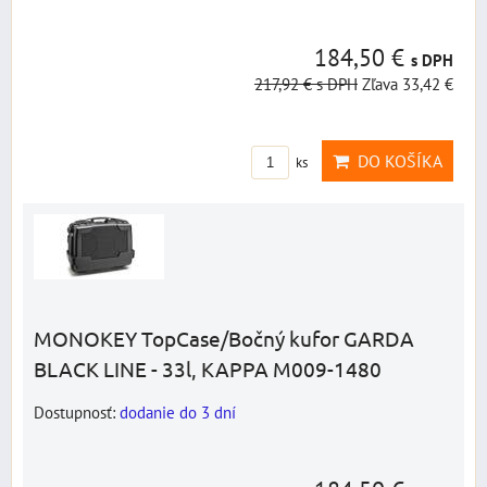
184,50 €
s DPH
217,92 €
s DPH
Zľava 33,42 €
DO KOŠÍKA
ks
MONOKEY TopCase/Bočný kufor GARDA
BLACK LINE - 33l, KAPPA M009-1480
Dostupnosť:
dodanie do 3 dní