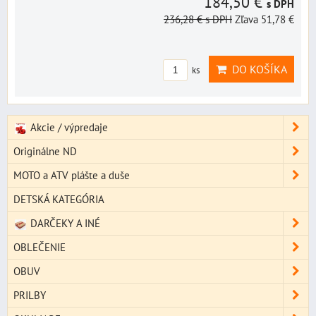
184,50 €
s DPH
236,28 €
s DPH
Zľava 51,78 €
DO KOŠÍKA
ks
Akcie / výpredaje
Originálne ND
MOTO a ATV plášte a duše
DETSKÁ KATEGÓRIA
DARČEKY A INÉ
OBLEČENIE
OBUV
PRILBY