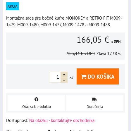
AKCIA
Montážna sada pre bočné kufre MONOKEY a RETRO FIT M009-
1479, M009-1480, M009-1477, M009-1478 a M009-1488.
166,05 €
s DPH
183,43 €
s DPH
Zľava
17,38 €
DO KOŠÍKA
ks
Otázka k produktu
Doručenia
Dostupnosť:
Na otázku - kontaktujte obchodníka