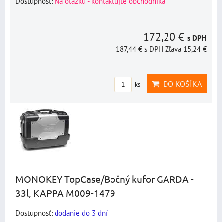
Dostupnosť:
Na otázku - kontaktujte obchodníka
172,20 €
s DPH
187,44 €
s DPH
Zľava 15,24 €
DO KOŠÍKA
ks
MONOKEY TopCase/Bočný kufor GARDA -
33l, KAPPA M009-1479
Dostupnosť:
dodanie do 3 dní