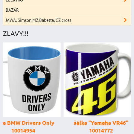
BAZÁR
JAWA, Simson,MZ,Babetta, ČZ cross
ZĽAVY!!!
štartovací box
digitálnym voltme
power banka, štar
prúd 4000 A, 
šálka "Yamaha VR46"
GENIUS BOOST
10014772
GB150 (NOCO U