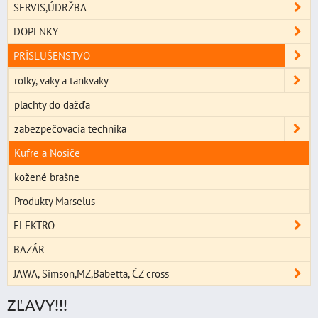
SERVIS,ÚDRŽBA
DOPLNKY
PRÍSLUŠENSTVO
rolky, vaky a tankvaky
plachty do dažďa
zabezpečovacia technika
Kufre a Nosiče
kožené brašne
Produkty Marselus
ELEKTRO
BAZÁR
JAWA, Simson,MZ,Babetta, ČZ cross
ZĽAVY!!!