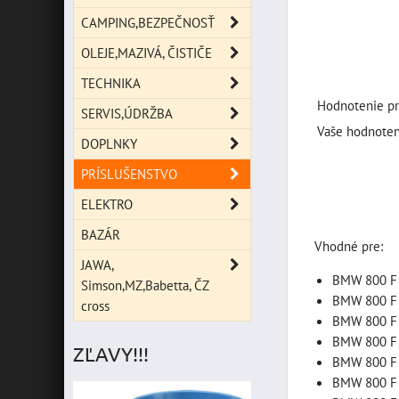
CAMPING,BEZPEČNOSŤ
OLEJE,MAZIVÁ, ČISTIČE
TECHNIKA
Hodnotenie pr
SERVIS,ÚDRŽBA
Vaše hodnoten
DOPLNKY
PRÍSLUŠENSTVO
ELEKTRO
BAZÁR
Vhodné pre:
JAWA,
BMW 800 F 
Simson,MZ,Babetta, ČZ
BMW 800 F 
cross
BMW 800 F 
BMW 800 F 
ZĽAVY!!!
BMW 800 F 
BMW 800 F 