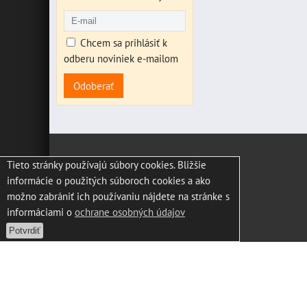
Chcem sa prihlásiť k
odberu noviniek e-mailom
Odoberať
Tieto stránky používajú súbory cookies. Bližšie
informácie o použitých súboroch cookies a ako
možno zabrániť ich používaniu nájdete na stránke s
informáciami o
ochrane osobných údajov
Potvrdiť