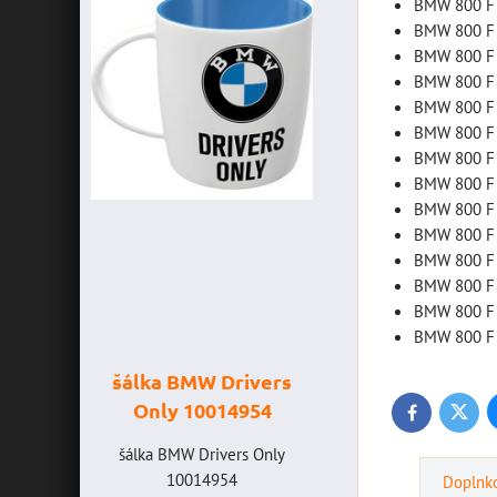
BMW 800 F 
BMW 800 F 
BMW 800 F 
BMW 800 F 
BMW 800 F 
BMW 800 F 
BMW 800 F 
BMW 800 F 
BMW 800 F 
BMW 800 F 
BMW 800 F 
BMW 800 F 
BMW 800 F 
BMW 800 F 
CE
šálka BMW Drivers
šálka "Yamaha
 -
Only 10014954
VR46" 10014772
Twitte
Facebook
šálka BMW Drivers Only
šálka "Yamaha VR46"
10014954
10014772
Doplnko