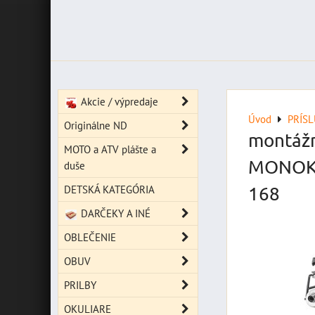
Akcie / výpredaje
Úvod
PRÍS
Originálne ND
montážn
MOTO a ATV plášte a
MONOKEY
duše
DETSKÁ KATEGÓRIA
168
DARČEKY A INÉ
OBLEČENIE
OBUV
PRILBY
OKULIARE