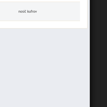
"Bikers Welcome" 20 x 10
ajú vôbec málo nástrojov v
cm
základnej výbave a...
nosič kufrov
7,16 €
30,74 €
s DPH
s DPH
DO KOŠÍKA
DO KOŠÍKA
ks
ks