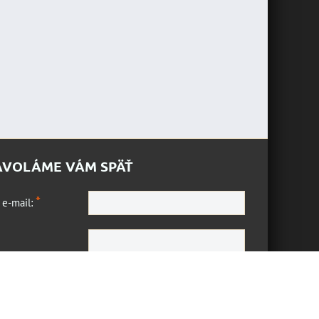
AVOLÁME VÁM SPÄŤ
*
 e-mail:
*
a otázka:
Odoslať