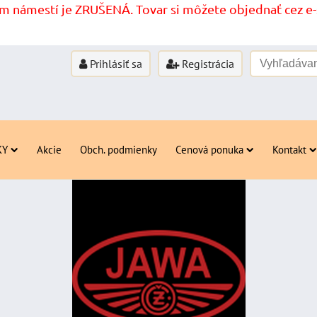
 námestí je ZRUŠENÁ. Tovar si môžete objednať cez e-s
Prihlásiť sa
Registrácia
KY
Akcie
Obch. podmienky
Cenová ponuka
Kontakt