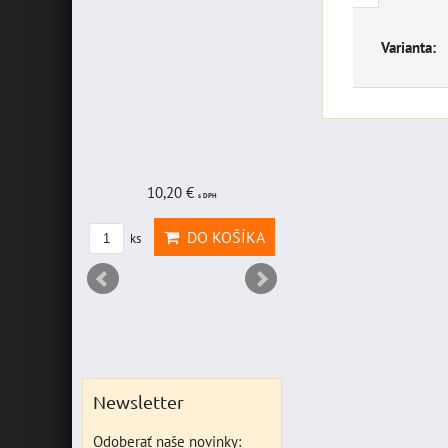
Varianta:
10,20 €
19,46 €
s DPH
s DPH
DO KOŠÍKA
DO KOŠÍKA
ks
ks
Newsletter
Odoberať naše novinky: