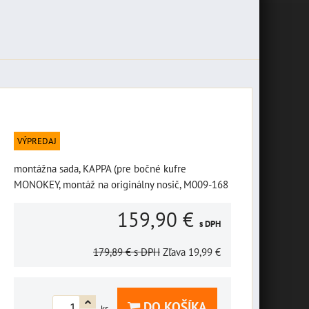
VÝPREDAJ
montážna sada, KAPPA (pre bočné kufre
MONOKEY, montáž na originálny nosič, M009-168
159,90 €
s DPH
179,89 €
s DPH
Zľava
19,99 €
DO KOŠÍKA
ks