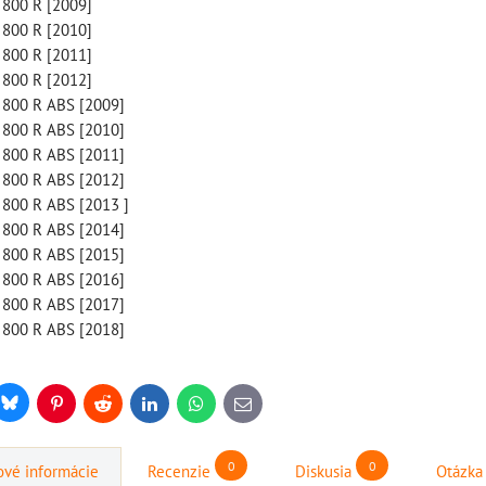
800 R [2009]
800 R [2010]
800 R [2011]
800 R [2012]
800 R ABS [2009]
800 R ABS [2010]
800 R ABS [2011]
800 R ABS [2012]
800 R ABS [2013 ]
800 R ABS [2014]
800 R ABS [2015]
800 R ABS [2016]
800 R ABS [2017]
800 R ABS [2018]
štartovací box s
štartovací box +
digitálnym
power banka,
Bluesky
r
Pinterest
Reddit
LinkedIn
WhatsApp
E-
mail
voltmetrom + power
bootovací prúd 400
banka, štartovací
A, NOCO GB20
0
0
vé informácie
Recenzie
Diskusia
Otázka
prúd 4000 A, NOCO
BAT997