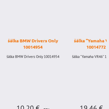
šálka "Yamaha VR46"
štartovací box
10014772
digitálnym voltm
power banka, štar
šálka "Yamaha VR46" 10014772
prúd 4000 A, 
GENIUS BOOST
GB150 (NOCO 
BAT998
štartovací box s digi
voltmetrom + power 
štartovací...
19,46 €
333,83 €