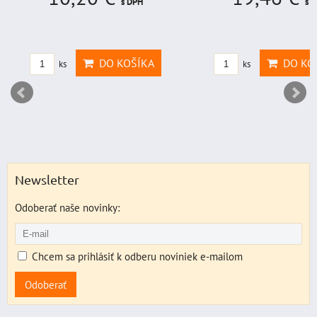
s DPH
s
370,92 €
s DPH
Zľava 
DO KOŠÍKA
DO KO
ks
ks
Newsletter
Odoberať naše novinky:
Chcem sa prihlásiť k odberu noviniek e-mailom
Odoberať