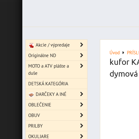
Akcie / výpredaje
Úvod
PRÍS
Originálne ND
kufor K
MOTO a ATV plášte a
dymová
duše
DETSKÁ KATEGÓRIA
DARČEKY A INÉ
OBLEČENIE
OBUV
PRILBY
OKULIARE