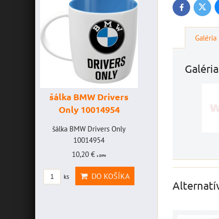
Twitte
Facebook
Galéria
Galéria
šálka BMW Drivers
šálka "Yamaha
Only 10014954
VR46" 10014772
VICE
šálka BMW Drivers Only
šálka "Yamaha VR46"
FF -
10014954
10014772
10,20 €
19,46 €
s DPH
s DPH
CE
DO KOŠÍKA
DO KOŠÍK
ks
ks
FF
Alternatí