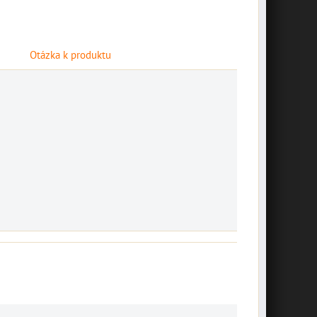
Otázka k produktu
špeciálny set
náradia pre BMW
závesná plechová
10002768
tabuľa "Bikers
Novšie motocykle BMW
Welcome" 10014687
majú vôbec málo nástrojov v
základnej výbave a...
závesná plechová tabuľa
"Bikers Welcome" 20 x 10
30,74 €
s DPH
cm
DO KOŠÍKA
ks
7,16 €
s DPH
DO KOŠÍKA
ks