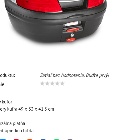
oduktu:
Zatiaľ bez hodnotenia. Buďte prvý!
ie:
ý kufor
ery kufra 49 x 33 x 41,5 cm
rzálna platňa
ť opierku chrbta