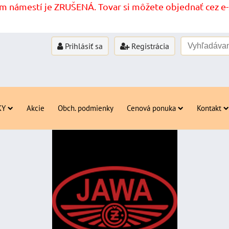
 námestí je ZRUŠENÁ. Tovar si môžete objednať cez e-s
Prihlásiť sa
Registrácia
KY
Akcie
Obch. podmienky
Cenová ponuka
Kontakt