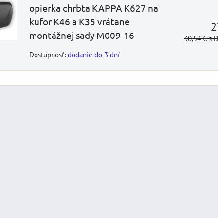
DO KOŠÍKA
opierka chrbta KAPPA K627 na
ks
kufor K46 a K35 vrátane
2
montážnej sady M009-16
30,54 €
s 
Dostupnosť:
dodanie do 3 dní