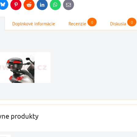
Bluesky
r
Pinterest
Reddit
LinkedIn
WhatsApp
E-
mail
0
0
Doplnkové informácie
Recenzie
Diskusia
štartovací box s
štartovací box +
digitálnym
power banka,
voltmetrom + power
bootovací prúd 400
banka, štartovací
A, NOCO GB20
prúd 4000 A, NOCO
BAT997
GENIUS BOOST PRO
štartovací box + power
GB150 (NOCO USA)
banka, bootovací prúd 400
BAT998
A, NOCO GB20
štartovací box s digitálnym
109,01 €
s DPH
A
voltmetrom + power banka,
vne produkty
DO KOŠÍKA
štartovací...
ks
333,83 €
s DPH