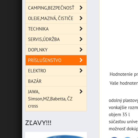
CAMPING,BEZPEČNOSŤ
OLEJE,MAZIVÁ, ČISTIČE
TECHNIKA
SERVIS,ÚDRŽBA
DOPLNKY
PRÍSLUŠENSTVO
ELEKTRO
Hodnotenie pr
BAZÁR
Vaše hodnoten
JAWA,
Simson,MZ,Babetta, ČZ
odolný plastov
cross
vonkajšie rozm
objem 35 l
ZĽAVY!!!
súčasťou unive
možnosť dokúpi