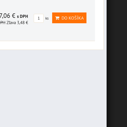
7,06 €
s DPH
DO KOŠÍKA
ks
DPH
Zľava 3,48 €