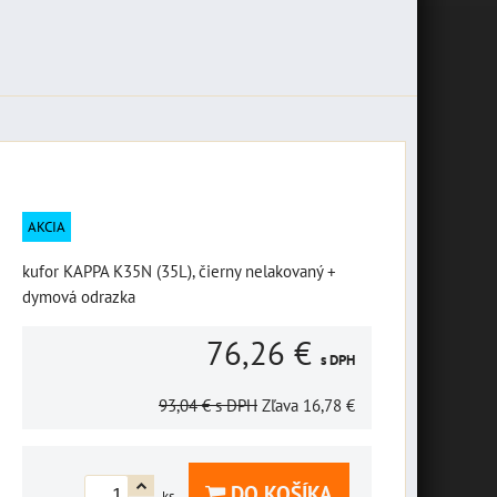
AKCIA
kufor KAPPA K35N (35L), čierny nelakovaný +
dymová odrazka
76,26 €
s DPH
93,04 €
s DPH
Zľava
16,78 €
DO KOŠÍKA
ks