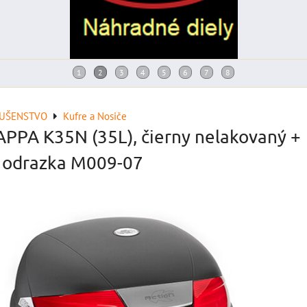
LUŠENSTVO
Kufre a Nosiče
APPA K35N (35L), čierny nelakovaný +
 odrazka M009-07