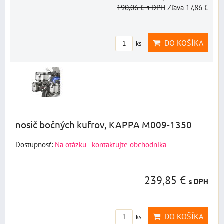
190,06 €
s DPH
Zľava 17,86 €
DO KOŠÍKA
ks
nosič bočných kufrov, KAPPA M009-1350
Dostupnosť:
Na otázku - kontaktujte obchodníka
239,85 €
s DPH
DO KOŠÍKA
ks