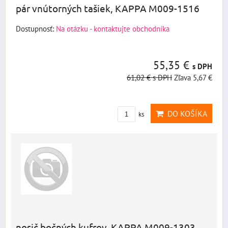
pár vnútorných tašiek, KAPPA M009-1516
Dostupnosť:
Na otázku - kontaktujte obchodníka
55,35 €
s DPH
61,02 €
s DPH
Zľava 5,67 €
DO KOŠÍKA
ks
nosič bočných kufrov, KAPPA M009-1303