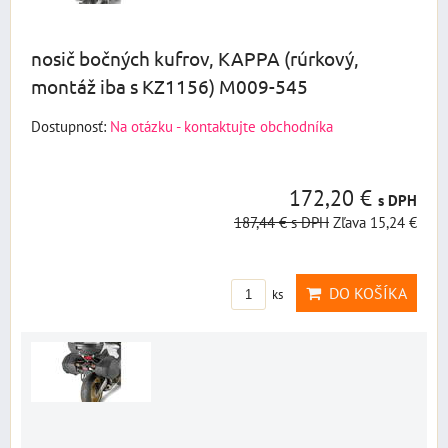
nosič bočných kufrov, KAPPA (rúrkový,
montáž iba s KZ1156) M009-545
Dostupnosť:
Na otázku - kontaktujte obchodníka
172,20 €
s DPH
187,44 €
s DPH
Zľava 15,24 €
DO KOŠÍKA
ks