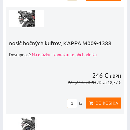
nosič bočných kufrov, KAPPA M009-1388
Dostupnosť:
Na otázku - kontaktujte obchodníka
246 €
s DPH
264,77 €
s DPH
Zľava 18,77 €
DO KOŠÍKA
ks