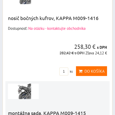
nosič bočných kufrov, KAPPA M009-1416
Dostupnosť:
Na otázku - kontaktujte obchodníka
258,30 €
s DPH
282,42 €
s DPH
Zľava 24,12 €
DO KOŠÍKA
ks
montážna sada, KAPPA M009-1415