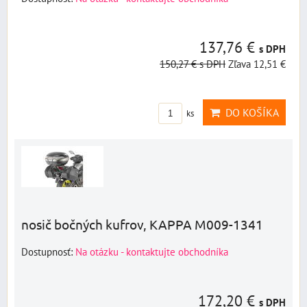
137,76 €
s DPH
150,27 €
s DPH
Zľava 12,51 €
DO KOŠÍKA
ks
nosič bočných kufrov, KAPPA M009-1341
Dostupnosť:
Na otázku - kontaktujte obchodníka
172,20 €
s DPH