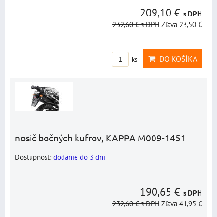
209,10 €
s DPH
232,60 €
s DPH
Zľava 23,50 €
DO KOŠÍKA
ks
nosič bočných kufrov, KAPPA M009-1451
Dostupnosť:
dodanie do 3 dní
190,65 €
s DPH
232,60 €
s DPH
Zľava 41,95 €