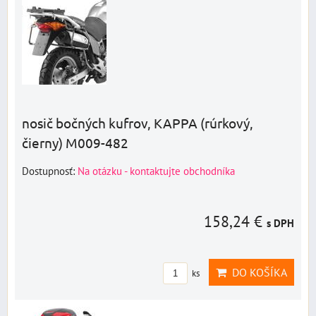
nosič bočných kufrov, KAPPA (rúrkový,
čierny) M009-482
Dostupnosť:
Na otázku - kontaktujte obchodníka
158,24 €
s DPH
DO KOŠÍKA
ks