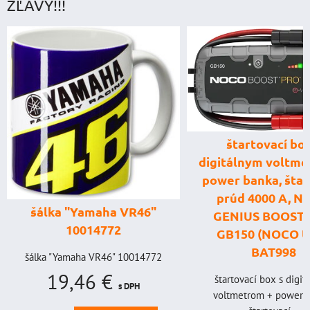
ZĽAVY!!!
štartovací box
digitálnym voltme
power banka, štar
prúd 4000 A, 
šálka "Yamaha VR46"
GENIUS BOOST
10014772
GB150 (NOCO U
BAT998
šálka "Yamaha VR46" 10014772
19,46 €
štartovací box s digi
s DPH
voltmetrom + power b