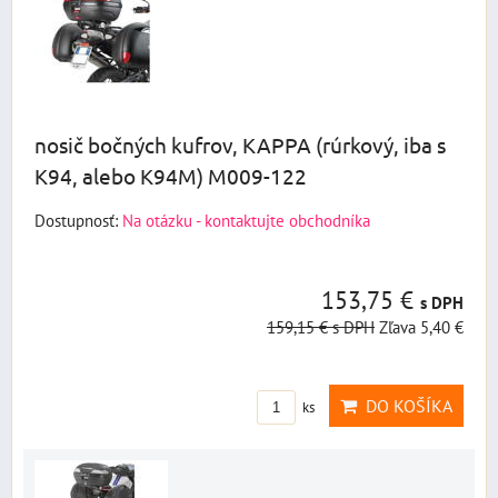
nosič bočných kufrov, KAPPA (rúrkový, iba s
K94, alebo K94M) M009-122
Dostupnosť:
Na otázku - kontaktujte obchodníka
153,75 €
s DPH
159,15 €
s DPH
Zľava 5,40 €
DO KOŠÍKA
ks