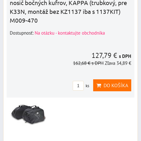
nosič bočných kufrov, KAPPA (trubkový, pre
K33N, montáž bez KZ1137 iba s 1137KIT)
M009-470
Dostupnosť:
Na otázku - kontaktujte obchodníka
127,79 €
s DPH
162,68 €
s DPH
Zľava 34,89 €
DO KOŠÍKA
ks