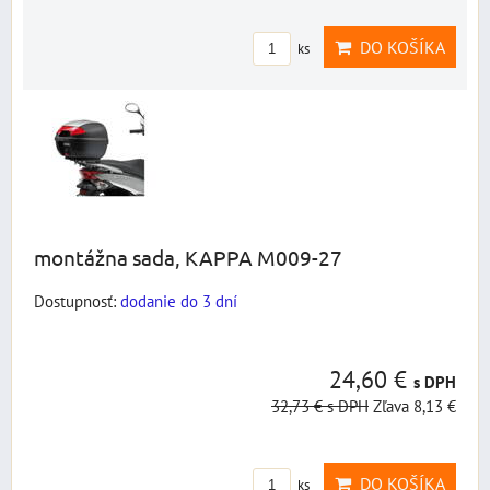
DO KOŠÍKA
ks
montážna sada, KAPPA M009-27
Dostupnosť:
dodanie do 3 dní
24,60 €
s DPH
32,73 €
s DPH
Zľava 8,13 €
DO KOŠÍKA
ks