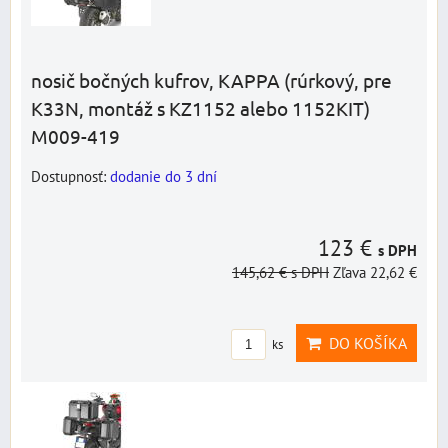
nosič bočných kufrov, KAPPA (rúrkový, pre
K33N, montáž s KZ1152 alebo 1152KIT)
M009-419
Dostupnosť:
dodanie do 3 dní
123 €
s DPH
145,62 €
s DPH
Zľava 22,62 €
DO KOŠÍKA
ks