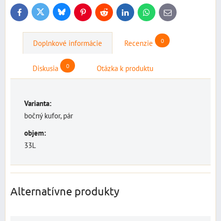
Bluesky
Twitter
Facebook
Pinterest
Reddit
LinkedIn
WhatsApp
E-
mail
0
Doplnkové informácie
Recenzie
0
Diskusia
Otázka k produktu
Varianta:
bočný kufor, pár
objem:
33L
Alternatívne produkty