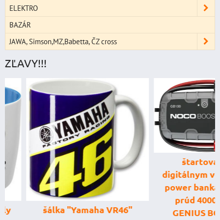
ELEKTRO
BAZÁR
JAWA, Simson,MZ,Babetta, ČZ cross
ZĽAVY!!!
štartovací box
digitálnym voltme
power banka, štar
prúd 4000 A, 
šálka "Yamaha VR46"
GENIUS BOOST