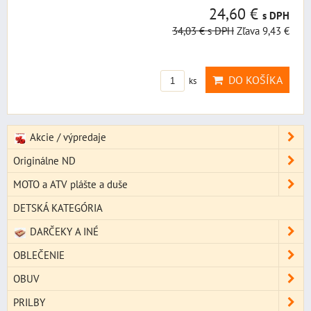
24,60 €
s DPH
34,03 €
s DPH
Zľava 9,43 €
DO KOŠÍKA
ks
Akcie / výpredaje
Originálne ND
MOTO a ATV plášte a duše
DETSKÁ KATEGÓRIA
DARČEKY A INÉ
OBLEČENIE
OBUV
PRILBY