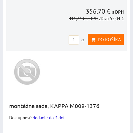
356,70 €
s DPH
411,74 €
s DPH
Zľava 55,04 €
DO KOŠÍKA
ks
montážna sada, KAPPA M009-1376
Dostupnosť:
dodanie do 3 dní