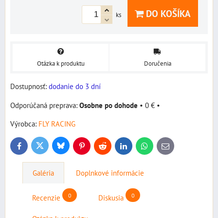
DO KOŠÍKA
ks
Otázka k produktu
Doručenia
Dostupnosť:
dodanie do 3 dní
Osobne po dohode
•
0 €
•
Výrobca:
FLY RACING
Bluesky
Twitter
Facebook
Pinterest
Reddit
LinkedIn
WhatsApp
E-
mail
Galéria
Doplnkové informácie
0
0
Recenzie
Diskusia