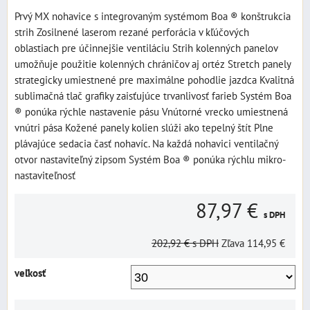
Prvý MX nohavice s integrovaným systémom Boa ® konštrukcia
strih Zosilnené laserom rezané perforácia v kľúčových
oblastiach pre účinnejšie ventiláciu Strih kolenných panelov
umožňuje použitie kolenných chráničov aj ortéz Stretch panely
strategicky umiestnené pre maximálne pohodlie jazdca Kvalitná
sublimačná tlač grafiky zaisťujúce trvanlivosť farieb Systém Boa
® ponúka rýchle nastavenie pásu Vnútorné vrecko umiestnená
vnútri pása Kožené panely kolien slúži ako tepelný štít Plne
plávajúce sedacia časť nohavíc. Na každá nohavici ventilačný
otvor nastaviteľný zipsom Systém Boa ® ponúka rýchlu mikro-
nastaviteľnosť
87,97 €
s DPH
202,92 €
s DPH
Zľava
114,95 €
veľkosť