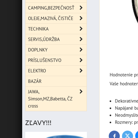
CAMPING,BEZPEČNOSŤ
OLEJE,MAZIVÁ, ČISTIČE
TECHNIKA
SERVIS,ÚDRŽBA
DOPLNKY
PRÍSLUŠENSTVO
ELEKTRO
Hodnotenie pr
BAZÁR
Vaše hodnoten
JAWA,
Simson,MZ,Babetta, ČZ
Dekoratívne
cross
Napájané ba
Neodmysliteľ
ZĽAVY!!!
Rozmery: pr
Twitte
Facebook