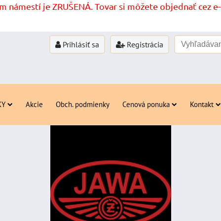
 námestí je ZRUŠENÁ. Tovar si môžete objednať cez e-s
Prihlásiť sa
Registrácia
KY
Akcie
Obch. podmienky
Cenová ponuka
Kontakt