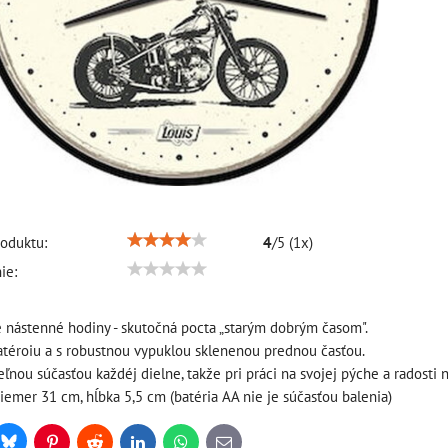
oduktu:
4
/
5
(
1
x)
ie:
 nástenné hodiny - skutočná pocta „starým dobrým časom".
téroiu a s robustnou vypuklou sklenenou prednou časťou.
nou súčasťou každéj dielne, takže pri práci na svojej pýche a radosti ne
iemer 31 cm, hĺbka 5,5 cm (batéria AA nie je súčasťou balenia)
Bluesky
r
Pinterest
Reddit
LinkedIn
WhatsApp
E-