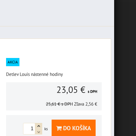
AKCIA
Detlev Louis nástenné hodiny
23,05 €
s DPH
25,61 €
s DPH
Zľava
2,56 €
DO KOŠÍKA
ks