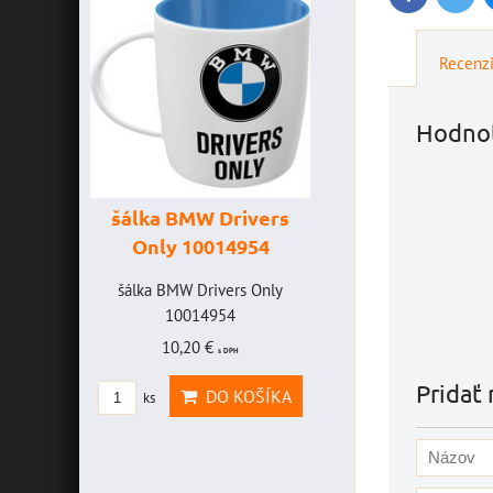
Recenz
Hodnot
šálka BMW Drivers
šálka "Yamaha
Only 10014954
VR46" 10014772
VICE
šálka BMW Drivers Only
šálka "Yamaha VR46"
FF -
10014954
10014772
10,20 €
19,46 €
s DPH
s DPH
CE
Pridať 
DO KOŠÍKA
DO KOŠÍK
ks
ks
FF