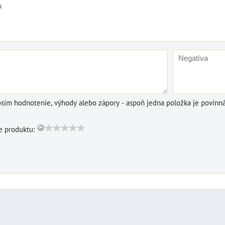
DO KOŠÍKA
ks
osím hodnotenie, výhody alebo zápory - aspoň jedna položka je povinná
 produktu: