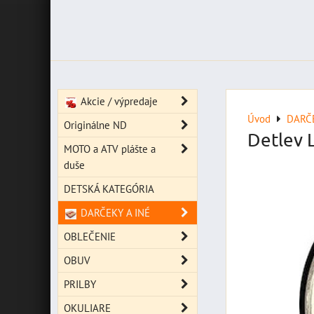
Akcie / výpredaje
Úvod
DARČE
Originálne ND
Detlev 
MOTO a ATV plášte a
duše
DETSKÁ KATEGÓRIA
DARČEKY A INÉ
OBLEČENIE
OBUV
PRILBY
OKULIARE