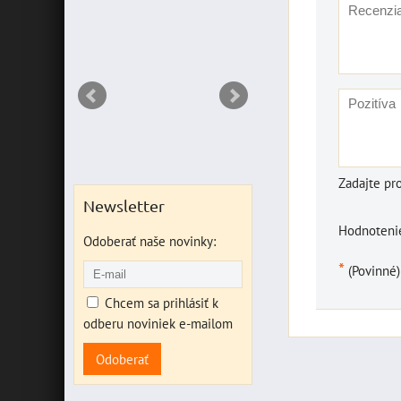
NT
Zadajte pr
Newsletter
Hodnotenie
Odoberať naše novinky:
*
(Povinné)
Chcem sa prihlásiť k
odberu noviniek e-mailom
Odoberať