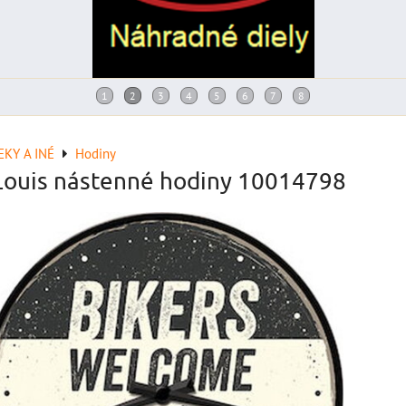
KY A INÉ
Hodiny
Louis nástenné hodiny 10014798