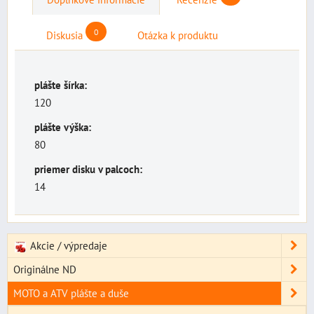
0
Diskusia
Otázka k produktu
plášte šírka:
120
plášte výška:
80
priemer disku v palcoch:
14
Akcie / výpredaje
Originálne ND
MOTO a ATV plášte a duše