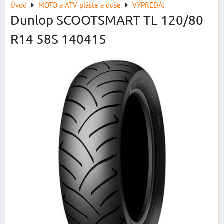
Úvod
MOTO a ATV plášte a duše
VÝPREDAJ
Dunlop SCOOTSMART TL 120/80
R14 58S 140415