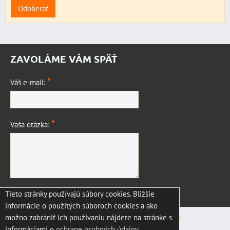
Odoberať
ZAVOLÁME VÁM SPÄŤ
*
Váš e-mail:
*
Vaša otázka:
Tieto stránky používajú súbory cookies. Bližšie
Odoslať
informácie o použitých súboroch cookies a ako
možno zabrániť ich používaniu nájdete na stránke s
Predvoľby súkromia
Zásady ochrany osobných údajov
informáciami o
ochrane osobných údajov