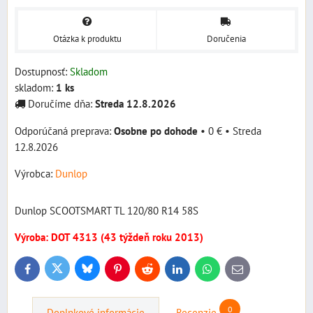
Otázka k produktu
Doručenia
Dostupnosť:
Skladom
skladom:
1
ks
Doručíme dňa:
Streda
12.8.2026
Osobne po dohode
•
0 €
•
Streda
12.8.2026
Výrobca:
Dunlop
Dunlop SCOOTSMART TL 120/80 R14 58S
Výroba: DOT 4313 (43 týždeň roku 2013)
Bluesky
Twitter
Facebook
Pinterest
Reddit
LinkedIn
WhatsApp
E-
mail
0
Doplnkové informácie
Recenzie