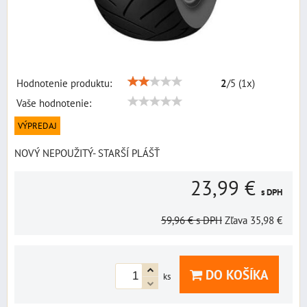
Hodnotenie produktu:
2
/
5
(
1
x)
Vaše hodnotenie:
VÝPREDAJ
NOVÝ NEPOUŽITÝ- STARŠÍ PLÁŠŤ
23,99 €
s DPH
59,96 €
s DPH
Zľava
35,98 €
DO KOŠÍKA
ks