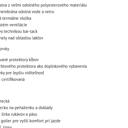
rstva z veľmi odolného polyesterového materiálu
membrána odolná vode a vetru
 termálne vložka
ystém ventilácie
vy technikou bar-tack
štartovací box s
štartovací box +
nely nad oblasťou lakťov
digitálnym
power banka,
voltmetrom + power
prvky
bootovací prúd 400
banka, štartovací
a
A, NOCO GB20
ované protektory kĺbov
prúd 4000 A, NOCO
72
BAT997
rbtového protektora ako doplnkového vybavenia
GENIUS BOOST PRO
ky pre lepšiu viditeľnosť
6"
štartovací box + power
GB150 (NOCO USA)
 certifikovaná
banka, bootovací prúd 400
BAT998
A, NOCO GB20
štartovací box s digitálnym
109,01 €
s DPH
recká
ÍKA
voltmetrom + power banka,
ecko na peňaženku a doklady
DO KOŠÍKA
štartovací...
ks
 šírka rukávov a pásu
333,83 €
golier pre vyšší komfort pri jazde
s DPH
K zipsy