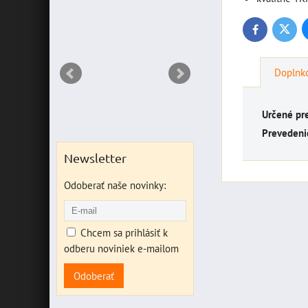
RIANT
Twitte
Facebook
Doplnko
Určené pr
Prevedeni
Newsletter
Odoberať naše novinky:
Chcem sa prihlásiť k
odberu noviniek e-mailom
Odoberať