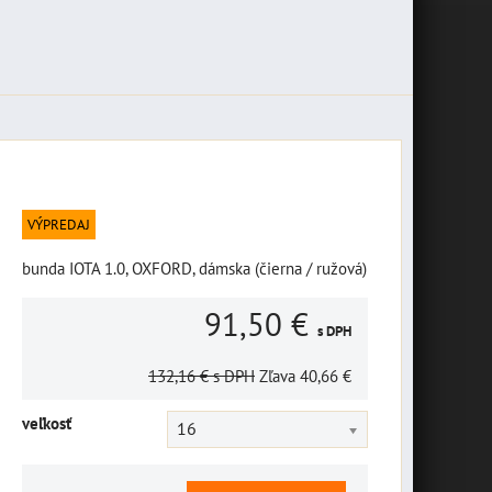
VÝPREDAJ
bunda IOTA 1.0, OXFORD, dámska (čierna / ružová)
91,50 €
s DPH
132,16 €
s DPH
Zľava
40,66 €
veľkosť
16