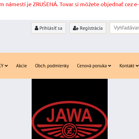
 námestí je ZRUŠENÁ. Tovar si môžete objednať cez e-s
Prihlásiť sa
Registrácia
KY
Akcie
Obch. podmienky
Cenová ponuka
Kontakt