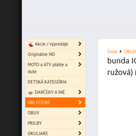
Akcie / výpredaje
Úvod
OBLE
Originálne ND
bunda I
MOTO a ATV plášte a
ružová)
duše
DETSKÁ KATEGÓRIA
DARČEKY A INÉ
OBLEČENIE
OBUV
PRILBY
OKULIARE