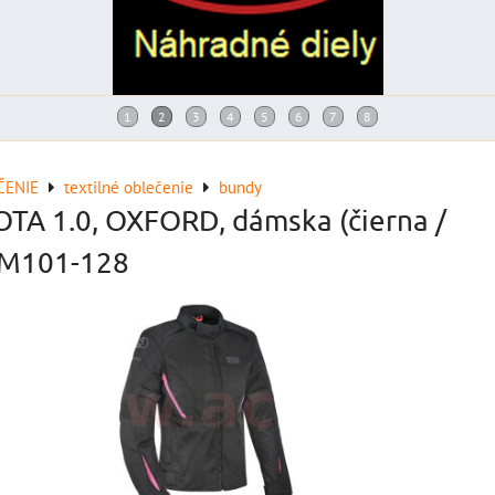
ČENIE
textilné oblečenie
bundy
OTA 1.0, OXFORD, dámska (čierna /
 M101-128