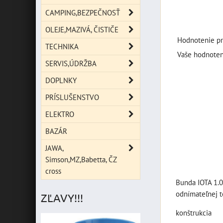
CAMPING,BEZPEČNOSŤ
OLEJE,MAZIVÁ, ČISTIČE
Hodnotenie pr
TECHNIKA
Vaše hodnoten
SERVIS,ÚDRŽBA
DOPLNKY
PRÍSLUŠENSTVO
ELEKTRO
BAZÁR
JAWA,
Simson,MZ,Babetta, ČZ
cross
Bunda IOTA 1.0
odnímateľnej t
ZĽAVY!!!
konštrukcia