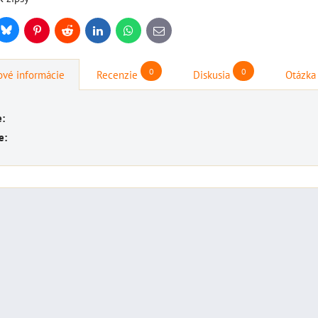
DO KOŠÍKA
ks
Bluesky
r
Pinterest
Reddit
LinkedIn
WhatsApp
E-
mail
0
0
vé informácie
Recenzie
Diskusia
Otázka
e:
e: