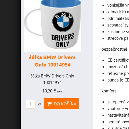
vonkajšia v
klimatická 
odnímateľná
zatvárací s
zosilnené š
strečové pa
bezpečnostné 
šálka BMW Drivers
šálka "Yamah
CE certifik
Only 10014954
VR46" 100147
možnosť ch
reflexné prv
HAVICE
šálka BMW Drivers Only
šálka "Yamaha VR4
bunda je CE
OLEFF -
10014954
10014772
2
10,20 €
komfort
19,46 €
s DPH
s DPH
AVICE
zateplené v
DO KOŠÍKA
DO KOŠ
ks
ks
OLEFF
vnútorné vr
nastaviteľná
PH
neoprénový 
kvalitné YK