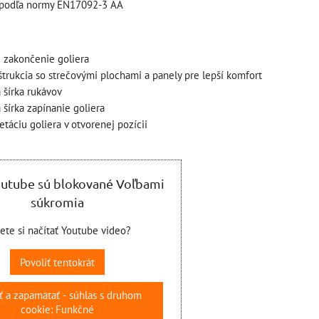
a podľa normy EN17092-3 AA
 KOŠÍKA
 zakončenie goliera
štrukcia so strečovými plochami a panely pre lepší komfort
 šírka rukávov
 šírka zapínanie goliera
etáciu goliera v otvorenej pozícii
outube sú blokované Voľbami
súkromia
jete si načítať Youtube video?
Povoliť tentokrát
ť a zapamätať - súhlas s druhom
cookie: Funkčné