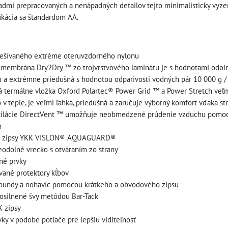
admi prepracovaných a nenápadných detailov tejto minimalisticky vyzer
fikácia sa štandardom AA.
prešívaného extréme oteruvzdorného nylonu
 box s
štartovací box +
membrána Dry2Dry ™ zo trojvrstvového laminátu je s hodnotami odol
nym
špeciálny se
power banka,
u a extrémne priedušná s hodnotou odparivosti vodných pár 10 000 g 
+ power
náradia pre 
bootovací prúd 400
 termálne vložka Oxford Polartec® Power Grid ™ a Power Stretch veľmi 
rtovací
10002768
A, NOCO GB20
o v teple, je veľmi ľahká, priedušná a zaručuje výborný komfort vďaka 
A, NOCO
ilácie DirectVent ™ umožňuje neobmedzené prúdenie vzduchu pomocou
BAT997
Novšie motocykle
h
OST PRO
majú vôbec málo nást
štartovací box + power
é zipsy YKK VISLON® AQUAGUARD®
O USA)
základnej výbave a
banka, bootovací prúd 400
odolné vrecko s otváraním zo strany
98
A, NOCO GB20
30,74 €
né prvky
s DPH
ované protektory kĺbov
 digitálnym
109,01 €
s DPH
DO KO
ks
 bundy a nohavíc pomocou krátkeho a obvodového zipsu
wer banka,
 zosilnené švy metódou Bar-Tack
DO KOŠÍKA
...
ks
K zipsy
s DPH
vky v podobe potlače pre lepšiu viditeľnosť