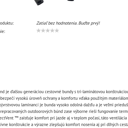
oduktu:
Zatiaľ bez hodnotenia. Buďte prvý!
ie:
nd je ďalšou generáciou cestovné bundy s tri-laminátovou konštrukciou
zabezpečí vysokú úroveň ochrany a komfortu vďaka použitým materiál
ojvrstvovou laminancí je bunda vysoko odolná dažďu a je veľmi priedušn
repracovaných outdoorových búnd zase výborne rieši fungovanie termo
ectVent ™ zaisťuje komfort pri jazde aj v teplom počasí, táto ventiláci
tívne konštrukcie a výrazne zlepšujú komfort nosenia aj pri dlhých cest