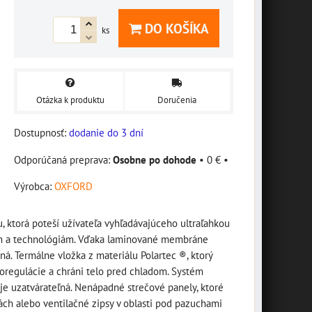
DO KOŠÍKA
ks
Otázka k produktu
Doručenia
Dostupnosť:
dodanie do 3 dní
Osobne po dohode
•
0 €
•
Výrobca:
OXFORD
, ktorá poteší užívateľa vyhľadávajúceho ultraľahkou
om a technológiám. Vďaka laminované membráne
á. Termálne vložka z materiálu Polartec ®, ktorý
regulácie a chráni telo pred chladom. Systém
a je uzatvárateľná. Nenápadné strečové panely, ktoré
ách alebo ventilačné zipsy v oblasti pod pazuchami