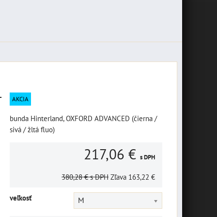
-
AKCIA
bunda Hinterland, OXFORD ADVANCED (čierna /
sivá / žltá fluo)
217,06 €
s DPH
380,28 €
s DPH
Zľava
163,22 €
veľkosť
M