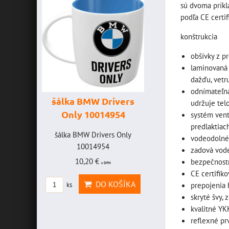
sú dvoma príkl
podľa CE certi
konštrukcia
obšívky z 
štartovací
laminovaná 
digitál
dažďu, vetr
voltmetrom 
odnímateľná
banka, šta
MW Drivers
šálka "Yamaha
udržuje tel
prúd 4000 
10014954
VR46" 10014772
systém vent
predlaktiac
GENIUS BO
 Drivers Only
šálka "Yamaha VR46"
vodeodoln
GB150 (NOC
14954
10014772
zadová vode
BAT9
20 €
19,46 €
bezpečnost
s DPH
s DPH
CE certifik
štartovací box s
DO KOŠÍKA
DO KOŠÍKA
prepojenia
ks
voltmetrom + po
skryté švy,
štartovací
kvalitné YK
333,83 €
reflexné pr