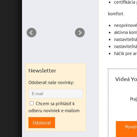
certifikáci
DO
ks
komfort
neoprénové
aktívna kon
nastaviteľná
nastaviteľná
háčik pre ar
Newsletter
Videá Y
Odoberať naše novinky:
Pra
Chcem sa prihlásiť k
odberu noviniek e-mailom
Odoberať
Povoli