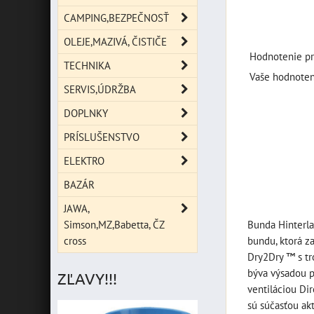
CAMPING,BEZPEČNOSŤ
OLEJE,MAZIVÁ, ČISTIČE
Hodnotenie pr
TECHNIKA
Vaše hodnoten
SERVIS,ÚDRŽBA
DOPLNKY
PRÍSLUŠENSTVO
ELEKTRO
BAZÁR
JAWA,
Simson,MZ,Babetta, ČZ
Bunda Hinterla
cross
bundu, ktorá 
Dry2Dry ™ s tr
býva výsadou p
ZĽAVY!!!
ventiláciou Dir
sú súčasťou ak