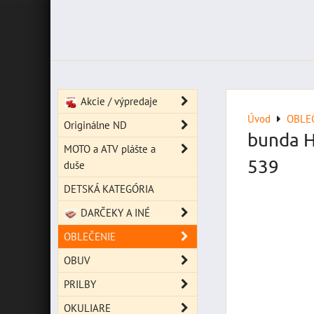
Akcie / výpredaje
Úvod
OBLE
Originálne ND
bunda 
MOTO a ATV plášte a
539
duše
DETSKÁ KATEGÓRIA
DARČEKY A INÉ
OBLEČENIE
OBUV
PRILBY
OKULIARE