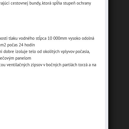
ajúci cestovnej bundy, ktorá spĺňa stupeň ochrany
sada náradia Bike
Toll kit, OXFORD
nosti tlaku vodného stĺpca 10 000mm vysoko odolná
t
M002-139
/ m2 počas 24 hodín
BMW
dobre izoluje telo od okolitých vplyvov počasia,
sada náradia Biker Toll kit
závesná plechová
strečovým panelom
OXFORD
tabuľa "Bikers
 ventilačných zipsov v bočných partiách torzá a na
 BMW
18,40 €
Welcome" 10014687
s DPH
rojov v
...
DO KOŠÍK
závesná plechová tabuľa
ks
"Bikers Welcome" 20 x 10
cm
ŠÍKA
7,16 €
s DPH
DO KOŠÍKA
ks