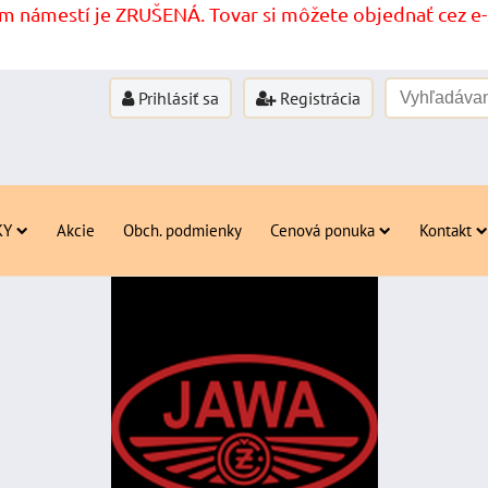
 námestí je ZRUŠENÁ. Tovar si môžete objednať cez e-s
Prihlásiť sa
Registrácia
KY
Akcie
Obch. podmienky
Cenová ponuka
Kontakt