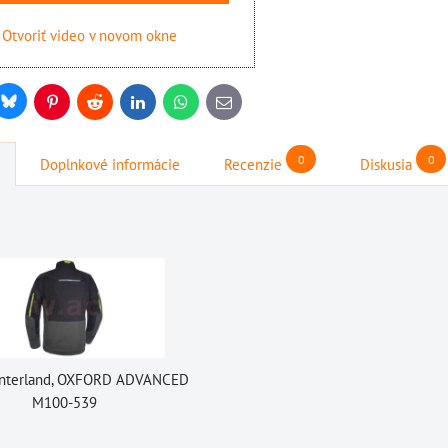
Otvoriť video v novom okne
Bluesky
r
Pinterest
Reddit
LinkedIn
WhatsApp
E-
mail
0
0
Doplnkové informácie
Recenzie
Diskusia
interland, OXFORD ADVANCED
M100-539