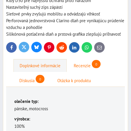
Kĺby D30 pre najvyššiu ochranu proti nárazom
Nastaviteľný suchý zips zápästí
Sieťové prvky zvyšujú mobilitu a odvádzajú vlhkosť
Perforovaná jednovrstvová Clarino dlaň pre vynikajúcu prúdenie
vzduchu a pohodlie
Silikónová potlačená dlaň a prstová grafika zlepšujú priľnavosť
Bluesky
Twitter
Facebook
Pinterest
Reddit
LinkedIn
WhatsApp
E-
mail
0
Doplnkové informácie
Recenzie
0
Diskusia
Otázka k produktu
olečenie typ:
pánske, motocross
výrobca:
100%