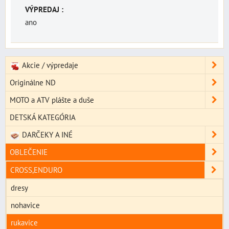
VÝPREDAJ :
ano
Akcie / výpredaje
Originálne ND
MOTO a ATV plášte a duše
DETSKÁ KATEGÓRIA
DARČEKY A INÉ
OBLEČENIE
CROSS,ENDURO
dresy
nohavice
rukavice