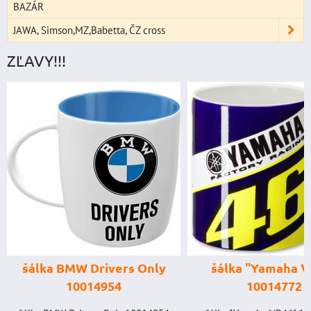
BAZÁR
JAWA, Simson,MZ,Babetta, ČZ cross
ZĽAVY!!!
štartovací 
digitálnym volt
power banka, št
prúd 4000 A
šálka "Yamaha VR46"
GENIUS BOOS
10014772
GB150 (NOCO
BAT998