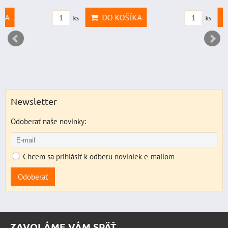
DO KOŠÍKA
DO KO
ks
ks
Newsletter
Odoberať naše novinky:
Chcem sa prihlásiť k odberu noviniek e-mailom
Odoberať
ZAVOLÁME VÁM SPÄŤ