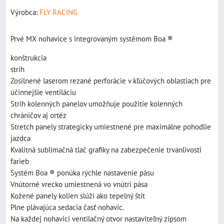
Výrobca:
FLY RACING
Prvé MX nohavice s integrovaným systémom Boa ®
konštrukcia
strih
Zosilnené laserom rezané perforácie v kľúčových oblastiach pre
účinnejšie ventiláciu
Strih kolenných panelov umožňuje použitie kolenných
chráničov aj ortéz
Stretch panely strategicky umiestnené pre maximálne pohodlie
jazdca
Kvalitná sublimačná tlač grafiky na zabezpečenie trvanlivosti
farieb
Systém Boa ® ponúka rýchle nastavenie pásu
Vnútorné vrecko umiestnená vo vnútri pása
Kožené panely kolien slúži ako tepelný štít
Plne plávajúca sedacia časť nohavíc.
Na každej nohavici ventilačný otvor nastaviteľný zipsom