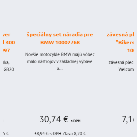
špeciálny set náradia pre
závesná plechová 
BMW 10002768
"Bikers Welco
10014687
Novšie motocykle BMW majú vôbec
málo nástrojov v základnej výbave
závesná plechová tabuľa
a...
Welcome" 20 x 10
30,74 €
7,16 €
s DPH
s DP
38,94 €
s DPH
Zľava 8,20 €