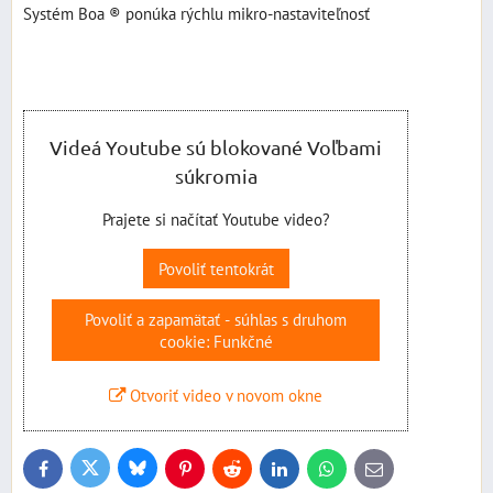
Systém Boa ® ponúka rýchlu mikro-nastaviteľnosť
Videá Youtube sú blokované Voľbami
súkromia
Prajete si načítať Youtube video?
Povoliť tentokrát
Povoliť a zapamätať - súhlas s druhom
cookie: Funkčné
Otvoriť video v novom okne
Bluesky
Twitter
Facebook
Pinterest
Reddit
LinkedIn
WhatsApp
E-
mail