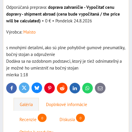
doprava zahraničie - Vypočítať cenu
dopravy - shipment abroad (cena bude vypočítaná / the price
will be calculated)
•
0 €
•
Pondelok
24.8.2026
Výrobca:
Maisto
s mnohými detailmi, ako sú plne pohyblivé gumové pneumatiky,
bočný stojan a odpruženie
Dodáva sa na ozdobnom podstavci, ktorý je tiež odnímateľný a
je možné ho umiestniť na bočný stojan
mierka 1:18
Bluesky
Twitter
Facebook
Pinterest
Reddit
LinkedIn
WhatsApp
E-
mail
Galéria
Doplnkové informácie
0
0
Recenzie
Diskusia
Otázka k produktu