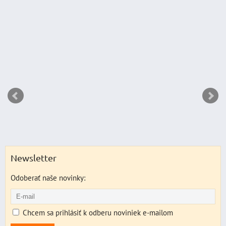
DO K
ks
Newsletter
Odoberať naše novinky:
Chcem sa prihlásiť k odberu noviniek e-mailom