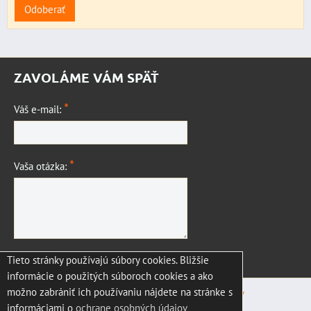
Odoberať
ZAVOLÁME VÁM SPÄŤ
*
Váš e-mail:
*
Vaša otázka:
Tieto stránky používajú súbory cookies. Bližšie
Odoslať
informácie o použitých súboroch cookies a ako
možno zabrániť ich používaniu nájdete na stránke s
Predvoľby súkromia
Zásady ochrany osobných údajov
informáciami o
ochrane osobných údajov