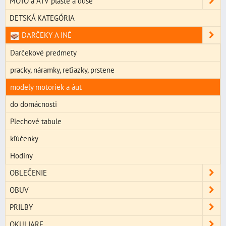
MOTO a ATV plášte a duše
DETSKÁ KATEGÓRIA
DARČEKY A INÉ
Darčekové predmety
pracky, náramky, reťiazky, prstene
modely motoriek a áut
do domácnosti
Plechové tabule
kľúčenky
Hodiny
OBLEČENIE
OBUV
PRILBY
OKULIARE