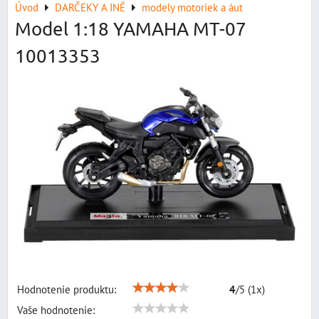
Úvod
DARČEKY A INÉ
modely motoriek a áut
Model 1:18 YAMAHA MT-07
10013353
Hodnotenie produktu:
4
/
5
(
1
x)
Vaše hodnotenie: