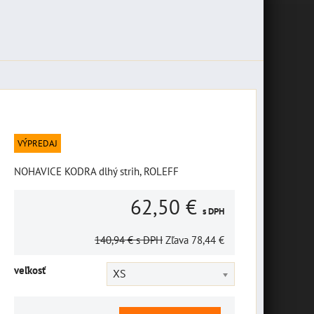
VÝPREDAJ
NOHAVICE KODRA dlhý strih, ROLEFF
62,50 €
s DPH
140,94 €
s DPH
Zľava
78,44 €
veľkosť
XS