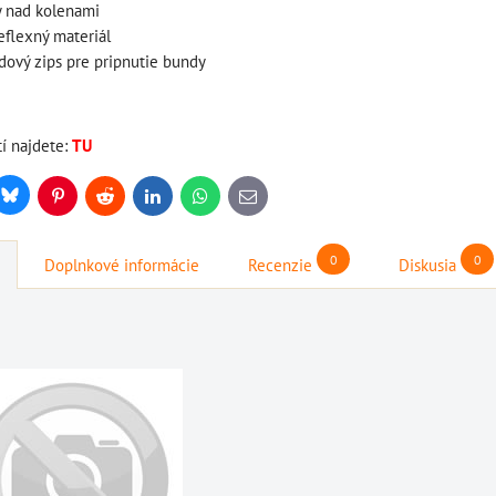
y nad kolenami
eflexný materiál
odový zips pre pripnutie bundy
štartovací box s
štartovací box +
tí najdete:
TU
digitálnym
power banka,
voltmetrom + power
bootovací prúd 400
Bluesky
r
Pinterest
Reddit
LinkedIn
WhatsApp
E-
mail
banka, štartovací
a
A, NOCO GB20
prúd 4000 A, NOCO
72
BAT997
0
0
Doplnkové informácie
Recenzie
Diskusia
GENIUS BOOST PRO
6"
štartovací box + power
GB150 (NOCO USA)
banka, bootovací prúd 400
BAT998
A, NOCO GB20
štartovací box s digitálnym
109,01 €
s DPH
ÍKA
voltmetrom + power banka,
DO KOŠÍKA
štartovací...
ks
333,83 €
s DPH