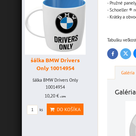
- Pružné panel
- Schoeller ® r
- Krátky a obv
Tabulku veľkos
Twitte
Facebook
šálka BMW Drivers
šálka "Yamah
Only 10014954
VR46" 100147
Galéria
HAVICE
šálka BMW Drivers Only
šálka "Yamaha VR4
OLEFF -
10014954
10014772
Galéria
2
10,20 €
19,46 €
s DPH
s DPH
AVICE
DO KOŠÍKA
DO KOŠ
ks
ks
OLEFF
PH