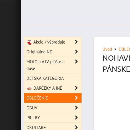
Akcie / výpredaje
Úvod
OBLE
Originálne ND
NOHAVIC
MOTO a ATV plášte a
PÁNSKE
duše
DETSKÁ KATEGÓRIA
DARČEKY A INÉ
OBLEČENIE
OBUV
PRILBY
OKULIARE