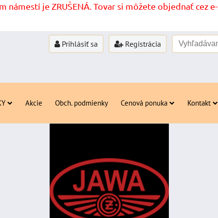
 námestí je ZRUŠENÁ. Tovar si môžete objednať cez e-s
Prihlásiť sa
Registrácia
KY
Akcie
Obch. podmienky
Cenová ponuka
Kontakt