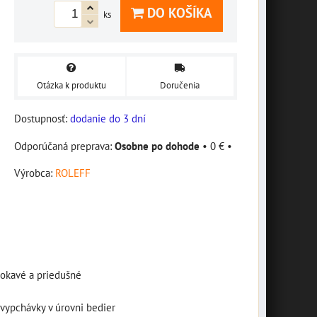
DO KOŠÍKA
ks
Otázka k produktu
Doručenia
Dostupnosť:
dodanie do 3 dní
Osobne po dohode
•
0 €
•
Výrobca:
ROLEFF
mokavé a priedušné
 vypchávky v úrovni bedier