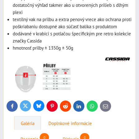
dostatočný výhľad takmer ako u otvorených prilieb s dlhým
plexi
textilný vak na prilbu a extra penový vrece ako ochrana proti
poškriabaniu dostupné ako súčasť balíka s produktom
dodávané v krabici s potlačou špecifickým pre retro kolekcie
značky Cassida
hmotnosť prilby ± 1350g ± 50g
Bluesky
Twitter
Facebook
Pinterest
Reddit
LinkedIn
WhatsApp
E-
mail
Galéria
Doplnkové informácie
0
0
Recenzie
Diskusia