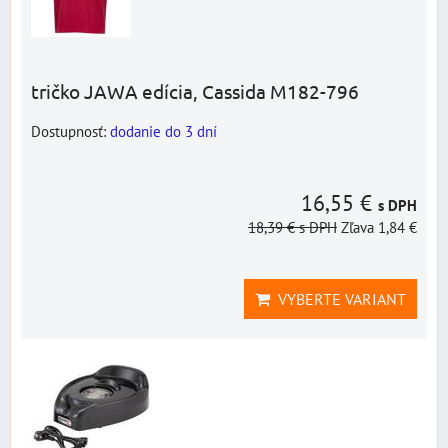
tričko JAWA edícia, Cassida M182-796
Dostupnosť:
dodanie do 3 dní
16,55 €
s DPH
18,39 €
s DPH
Zľava 1,84 €
VYBERTE VARIANT