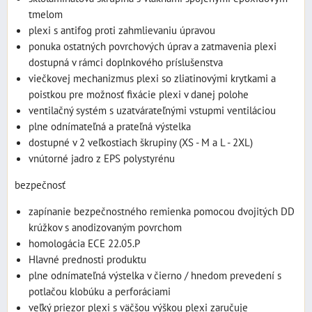
tmelom
plexi s antifog proti zahmlievaniu úpravou
ponuka ostatných povrchových úprav a zatmavenia plexi
dostupná v rámci doplnkového príslušenstva
viečkovej mechanizmus plexi so zliatinovými krytkami a
poistkou pre možnosť fixácie plexi v danej polohe
ventilačný systém s uzatvárateľnými vstupmi ventiláciou
plne odnímateľná a prateľná výstelka
dostupné v 2 veľkostiach škrupiny (XS - M a L - 2XL)
vnútorné jadro z EPS polystyrénu
bezpečnosť
zapínanie bezpečnostného remienka pomocou dvojitých DD
krúžkov s anodizovaným povrchom
homologácia ECE 22.05.P
Hlavné prednosti produktu
plne odnímateľná výstelka v čierno / hnedom prevedení s
potlačou klobúku a perforáciami
veľký priezor plexi s väčšou výškou plexi zaručuje