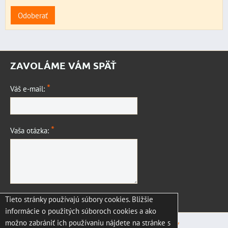
Odoberať
ZAVOLÁME VÁM SPÄŤ
*
Váš e-mail:
*
Vaša otázka:
Tieto stránky používajú súbory cookies. Bližšie
Odoslať
informácie o použitých súboroch cookies a ako
možno zabrániť ich používaniu nájdete na stránke s
Predvoľby súkromia
Zásady ochrany osobných údajov