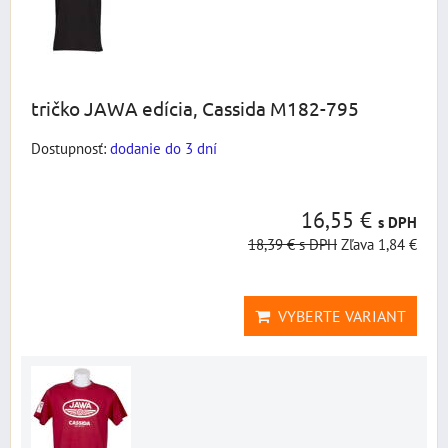
tričko JAWA edícia, Cassida M182-795
Dostupnosť:
dodanie do 3 dní
16,55 €
s DPH
18,39 €
s DPH
Zľava 1,84 €
VYBERTE VARIANT