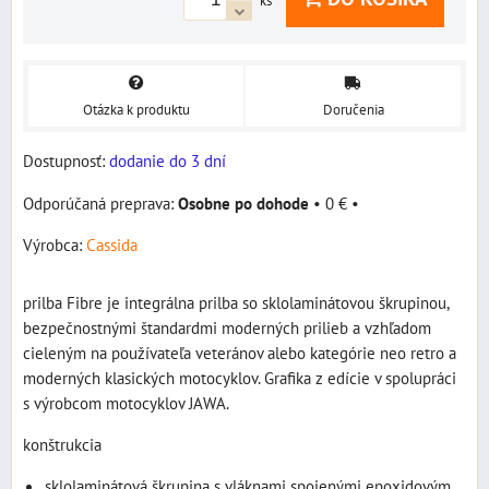
ks
Otázka k produktu
Doručenia
Dostupnosť:
dodanie do 3 dní
Osobne po dohode
•
0 €
•
Výrobca:
Cassida
prilba Fibre je integrálna prilba so sklolaminátovou škrupinou,
bezpečnostnými štandardmi moderných prilieb a vzhľadom
cieleným na používateľa veteránov alebo kategórie neo retro a
moderných klasických motocyklov. Grafika z edície v spolupráci
s výrobcom motocyklov JAWA.
konštrukcia
sklolaminátová škrupina s vláknami spojenými epoxidovým