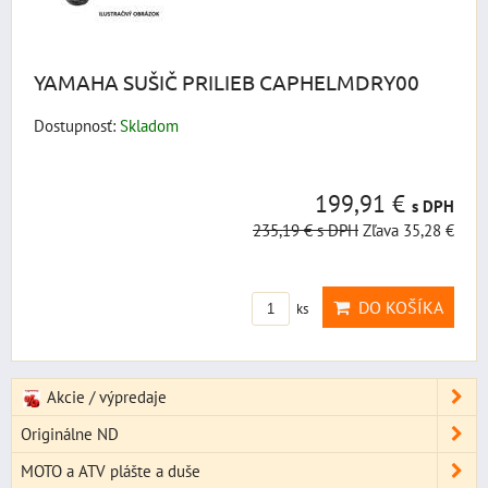
YAMAHA SUŠIČ PRILIEB CAPHELMDRY00
Dostupnosť:
Skladom
199,91 €
s DPH
235,19 €
s DPH
Zľava 35,28 €
DO KOŠÍKA
ks
Akcie / výpredaje
Originálne ND
MOTO a ATV plášte a duše