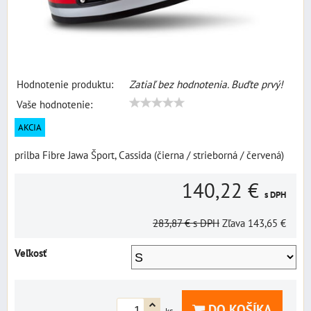
Hodnotenie produktu:
Zatiaľ bez hodnotenia. Buďte prvý!
Vaše hodnotenie:
AKCIA
prilba Fibre Jawa Šport, Cassida (čierna / strieborná / červená)
140,22 €
s DPH
283,87 €
s DPH
Zľava
143,65 €
Veľkosť
DO KOŠÍKA