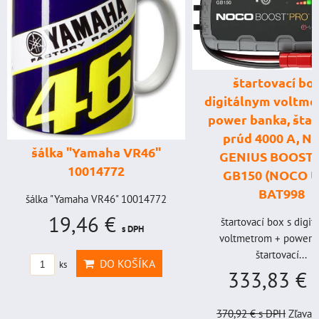
štartovací box
digitálnym voltme
power banka, štar
prúd 4000 A, 
šálka "Yamaha VR46"
GENIUS BOOST
10014772
GB150 (NOCO U
BAT998
šálka "Yamaha VR46" 10014772
19,46 €
štartovací box s digi
s DPH
voltmetrom + power b
štartovací...
DO KOŠÍKA
ks
333,83 €
s
370,92 €
s DPH
Zľava 