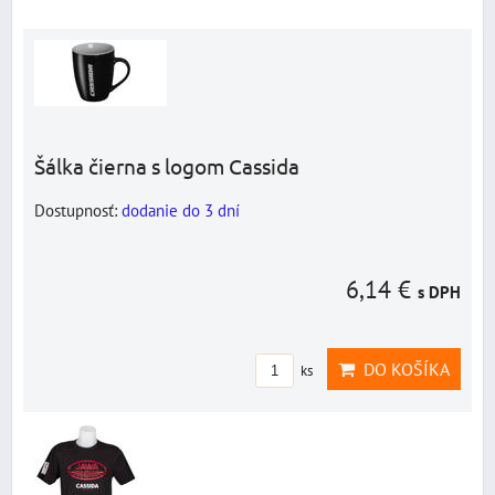
Šálka čierna s logom Cassida
Dostupnosť:
dodanie do 3 dní
6,14 €
s DPH
DO KOŠÍKA
ks