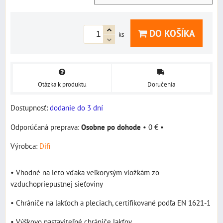
DO KOŠÍKA
ks
Otázka k produktu
Doručenia
Dostupnosť:
dodanie do 3 dní
Osobne po dohode
•
0 €
•
Výrobca:
Difi
• Vhodné na leto vďaka veľkorysým vložkám zo
vzduchopriepustnej sieťoviny
• Chrániče na lakťoch a pleciach, certifikované podľa EN 1621-1
• Výškovo nastaviteľné chrániče lakťov