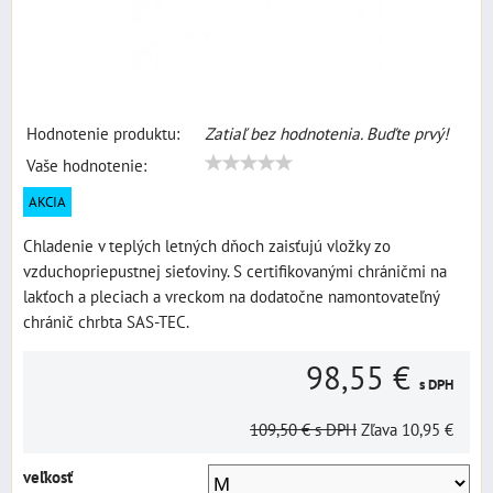
Hodnotenie produktu:
Zatiaľ bez hodnotenia. Buďte prvý!
Vaše hodnotenie:
AKCIA
Chladenie v teplých letných dňoch zaisťujú vložky zo
vzduchopriepustnej sieťoviny. S certifikovanými chráničmi na
lakťoch a pleciach a vreckom na dodatočne namontovateľný
chránič chrbta SAS-TEC.
98,55 €
s DPH
109,50 €
s DPH
Zľava
10,95 €
veľkosť