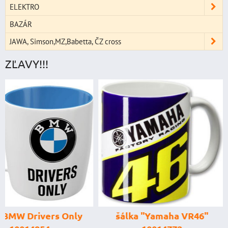
ELEKTRO
BAZÁR
JAWA, Simson,MZ,Babetta, ČZ cross
ZĽAVY!!!
štartovací box
digitálnym voltme
power banka, štar
prúd 4000 A, 
šálka "Yamaha VR46"
GENIUS BOOST