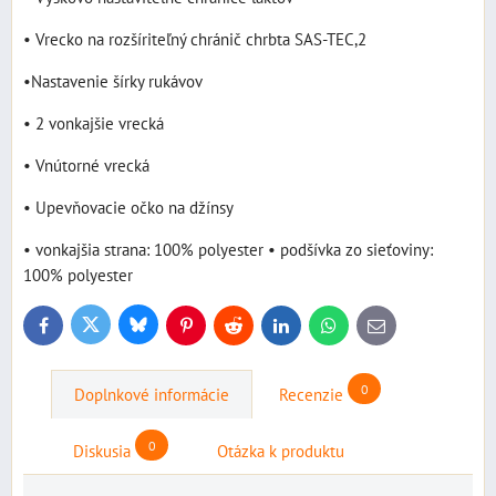
• Vrecko na rozšíriteľný chránič chrbta SAS-TEC,2
•Nastavenie šírky rukávov
• 2 vonkajšie vrecká
• Vnútorné vrecká
• Upevňovacie očko na džínsy
• vonkajšia strana: 100% polyester • podšívka zo sieťoviny:
100% polyester
Bluesky
Twitter
Facebook
Pinterest
Reddit
LinkedIn
WhatsApp
E-
mail
0
Doplnkové informácie
Recenzie
0
Diskusia
Otázka k produktu