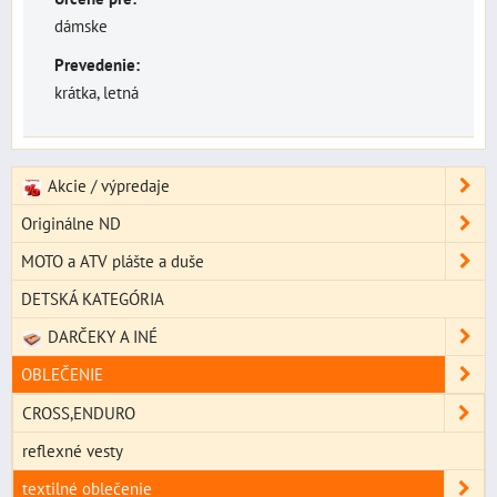
dámske
Prevedenie:
krátka, letná
Akcie / výpredaje
Originálne ND
MOTO a ATV plášte a duše
DETSKÁ KATEGÓRIA
DARČEKY A INÉ
OBLEČENIE
CROSS,ENDURO
reflexné vesty
textilné oblečenie