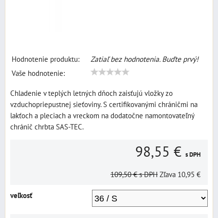
Hodnotenie produktu:
Zatiaľ bez hodnotenia. Buďte prvý!
Vaše hodnotenie:
Chladenie v teplých letných dňoch zaisťujú vložky zo
vzduchopriepustnej sieťoviny. S certifikovanými chráničmi na
lakťoch a pleciach a vreckom na dodatočne namontovateľný
chránič chrbta SAS-TEC.
98,55 €
s DPH
109,50 €
s DPH
Zľava
10,95 €
veľkosť