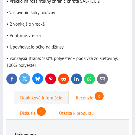
• Vrecko na rozšíriteľný chránič chrbta SAS-TEC,2
•Nastavenie šírky rukávov
• 2 vonkajšie vrecká
• Vnútorné vrecká
• Upevňovacie očko na džínsy
• vonkajšia strana: 100% polyester • podšívka zo sieťoviny:
100% polyester
Bluesky
Twitter
Facebook
Pinterest
Reddit
LinkedIn
WhatsApp
E-
mail
0
Doplnkové informácie
Recenzie
0
Diskusia
Otázka k produktu
Určené pre: