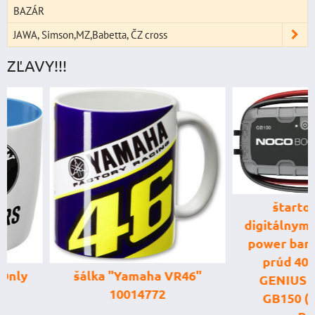
BAZÁR
JAWA, Simson,MZ,Babetta, ČZ cross
ZĽAVY!!!
štartovací box
digitálnym voltme
power banka, štar
prúd 4000 A, 
šálka "Yamaha VR46"
GENIUS BOOST
10014772
GB150 (NOCO U