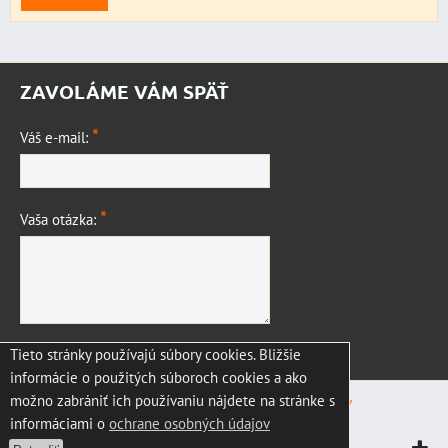
ZAVOLÁME VÁM SPÄŤ
*
Váš e-mail:
*
Vaša otázka:
Tieto stránky používajú súbory cookies. Bližšie
Odoslať
informácie o použitých súboroch cookies a ako
možno zabrániť ich používaniu nájdete na stránke s
Predvoľby súkromia
Zásady ochrany osobných údajov
informáciami o
ochrane osobných údajov