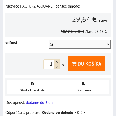
rukavice FACTORY, 4SQUARE - pánske (hnedé)
29,64 €
s DPH
58,12 €
s DPH
Zľava
28,48 €
veľkosť
DO KOŠÍKA
ks
Otázka k produktu
Doručenia
Dostupnosť:
dodanie do 3 dní
Osobne po dohode
•
0 €
•