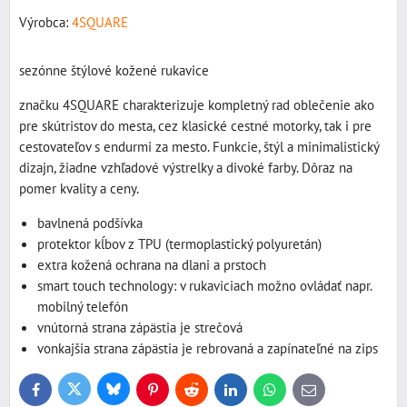
Výrobca:
4SQUARE
sezónne štýlové kožené rukavice
značku 4SQUARE charakterizuje kompletný rad oblečenie ako
pre skútristov do mesta, cez klasické cestné motorky, tak i pre
cestovateľov s endurmi za mesto. Funkcie, štýl a minimalistický
dizajn, žiadne vzhľadové výstrelky a divoké farby. Dôraz na
pomer kvality a ceny.
bavlnená podšívka
protektor kĺbov z TPU (termoplastický polyuretán)
extra kožená ochrana na dlani a prstoch
smart touch technology: v rukaviciach možno ovládať napr.
mobilný telefón
vnútorná strana zápästia je strečová
vonkajšia strana zápästia je rebrovaná a zapínateľné na zips
Bluesky
Twitter
Facebook
Pinterest
Reddit
LinkedIn
WhatsApp
E-
mail