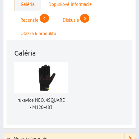
Galéria
Doplnkové informácie
0
0
Recenzie
Diskusia
Otázka k produktu
Galéria
rukavice NEO, 4SQUARE
- M120-483
Akcie / výpredaje