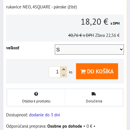
rukavice NEO, 4SQUARE - pánske (žlté)
18,20 €
s DPH
40,76 €
s DPH
Zľava
22,56 €
veľkosť
DO KOŠÍKA
ks
Otázka k produktu
Doručenia
Dostupnosť:
dodanie do 3 dní
Osobne po dohode
•
0 €
•