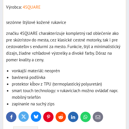
Výrobca:
4SQUARE
sezónne štýlové kožené rukavice
značku 4SQUARE charakterizuje kompletný rad oblečenie ako
pre skútristov do mesta, cez klasické cestné motorky, tak i pre
cestovateľov s endurmi za mesto. Funkcie, štýl a minimalistický
dizajn, žiadne vzhľadové výstrelky a divoké farby. Dôraz na
pomer kvality a ceny.
vonkajší materiál: neoprén
bavlnená podšívka
protektor kĺbov z TPU (termoplastický polyuretán)
smart touch technology: v rukaviciach možno ovládať napr.
mobilný telefón
zapínanie na suchý zips
Bluesky
Twitter
Facebook
Pinterest
Reddit
LinkedIn
WhatsApp
E-
mail