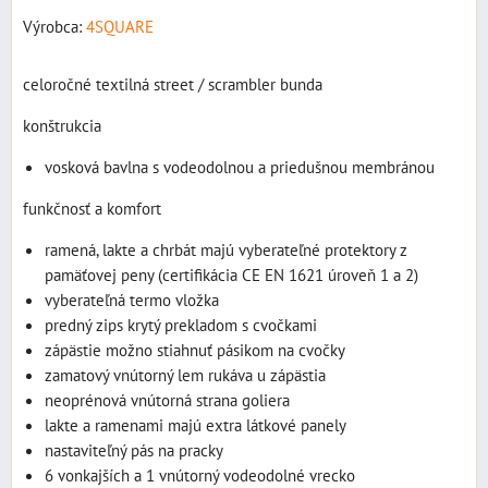
Výrobca:
4SQUARE
celoročné textilná street / scrambler bunda
konštrukcia
vosková bavlna s vodeodolnou a priedušnou membránou
funkčnosť a komfort
ramená, lakte a chrbát majú vyberateľné protektory z
pamäťovej peny (certifikácia CE EN 1621 úroveň 1 a 2)
vyberateľná termo vložka
predný zips krytý prekladom s cvočkami
zápästie možno stiahnuť pásikom na cvočky
zamatový vnútorný lem rukáva u zápästia
neoprénová vnútorná strana goliera
lakte a ramenami majú extra látkové panely
nastaviteľný pás na pracky
6 vonkajších a 1 vnútorný vodeodolné vrecko