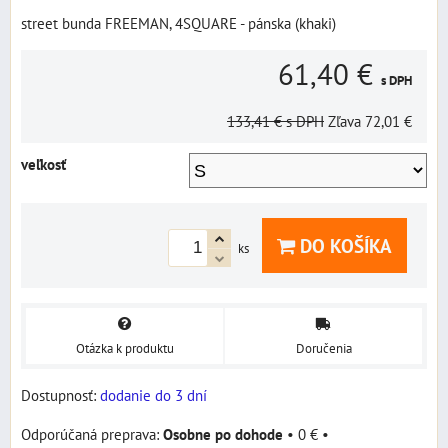
street bunda FREEMAN, 4SQUARE - pánska (khaki)
61,40 €
s DPH
133,41 €
s DPH
Zľava
72,01 €
veľkosť
DO KOŠÍKA
ks
Otázka k produktu
Doručenia
Dostupnosť:
dodanie do 3 dní
Osobne po dohode
•
0 €
•