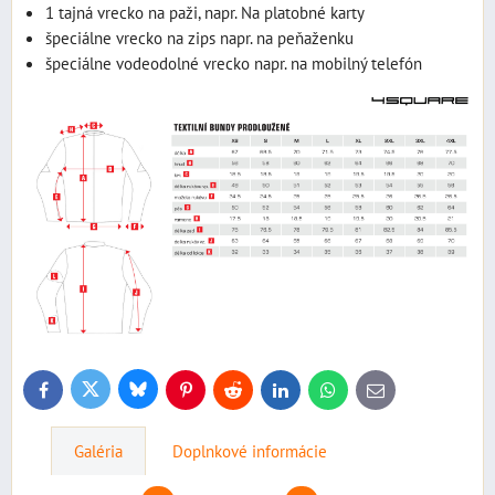
1 tajná vrecko na paži, napr. Na platobné karty
špeciálne vrecko na zips napr. na peňaženku
špeciálne vodeodolné vrecko napr. na mobilný telefón
Bluesky
Twitter
Facebook
Pinterest
Reddit
LinkedIn
WhatsApp
E-
mail
Galéria
Doplnkové informácie