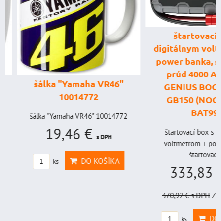
štartovací box
digitálnym voltme
power banka, štar
prúd 4000 A, 
šálka "Yamaha VR46"
GENIUS BOOST
10014772
GB150 (NOCO U
BAT998
šálka "Yamaha VR46" 10014772
19,46 €
štartovací box s digi
s DPH
voltmetrom + power b
štartovací...
DO KOŠÍKA
ks
333,83 €
s
370,92 €
s DPH
Zľava 
DO KO
ks