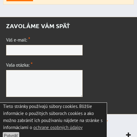
ZAVOLÁME VÁM SPÄŤ
*
Váš e-mail:
*
Vaša otázka:
Tieto stránky používajú súbory cookies. Bližšie
Odoslať
informácie o použitých súboroch cookies a ako
možno zabrániť ich používaniu nájdete na stránke s
Predvoľby súkromia
Zásady ochrany osobných údajov
informáciami o
ochrane osobných údajov
Vytvorené pomocou:
BiznisWeb.sk
Potvrdiť