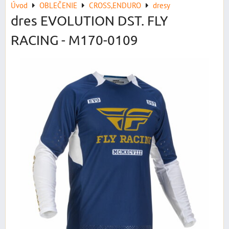
Úvod
OBLEČENIE
CROSS,ENDURO
dresy
dres EVOLUTION DST. FLY
RACING - M170-0109