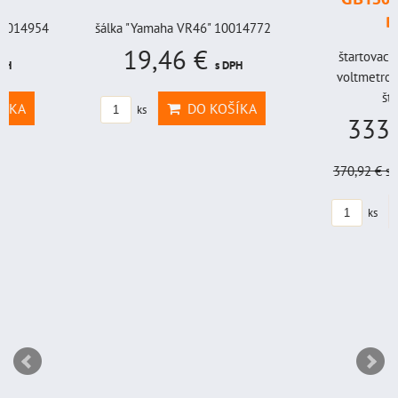
BAT998
šálka "Yamaha VR46" 10014772
19,46 €
štartovací box s digi
s DPH
voltmetrom + power b
štartovací...
DO KOŠÍKA
ks
333,83 €
s
370,92 €
s DPH
Zľava 
DO KO
ks