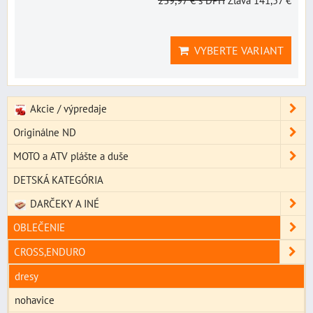
239,97 €
s DPH
Zľava 141,57 €
VYBERTE VARIANT
Akcie / výpredaje
Originálne ND
MOTO a ATV plášte a duše
DETSKÁ KATEGÓRIA
DARČEKY A INÉ
OBLEČENIE
CROSS,ENDURO
dresy
nohavice