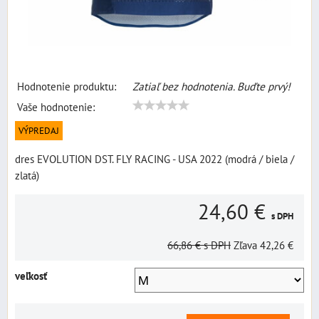
Hodnotenie produktu:
Zatiaľ bez hodnotenia. Buďte prvý!
Vaše hodnotenie:
VÝPREDAJ
dres EVOLUTION DST. FLY RACING - USA 2022 (modrá / biela /
zlatá)
24,60 €
s DPH
66,86 €
s DPH
Zľava
42,26 €
veľkosť