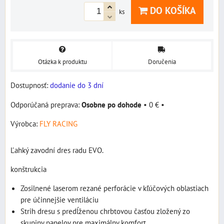
DO KOŠÍKA
ks
Otázka k produktu
Doručenia
Dostupnosť:
dodanie do 3 dní
Osobne po dohode
•
0 €
•
Výrobca:
FLY RACING
Ľahký zavodní dres radu EVO.
konštrukcia
Zosilnené laserom rezané perforácie v kľúčových oblastiach
pre účinnejšie ventiláciu
Strih dresu s predĺženou chrbtovou časťou zložený zo
skupiny panelov pre maximálny komfort