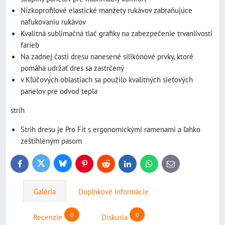
Nízkoprofilové elastické manžety rukávov zabraňujúce
nafukovaniu rukávov
Kvalitná sublimačná tlač grafiky na zabezpečenie trvanlivosti
farieb
Na zadnej časti dresu nanesené silikónové prvky, ktoré
pomáha udržať dres sa zastrčený
v Kľúčových oblastiach sa použilo kvalitných sieťových
panelov pre odvod tepla
strih
Strih dresu je Pro Fit s ergonomickými ramenami a ľahko
zeštíhleným pasom
Bluesky
Twitter
Facebook
Pinterest
Reddit
LinkedIn
WhatsApp
E-
mail
Galéria
Doplnkové informácie
0
0
Recenzie
Diskusia