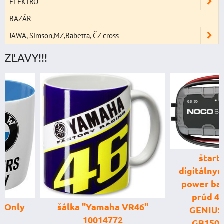
ELEKTRO
BAZÁR
JAWA, Simson,MZ,Babetta, ČZ cross
ZĽAVY!!!
štartovací box
digitálnym voltme
power banka, štar
prúd 4000 A, 
šálka "Yamaha VR46"
GENIUS BOOST
10014772
GB150 (NOCO U