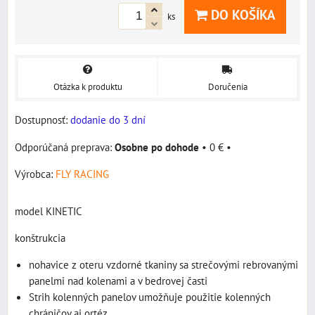
DO KOŠÍKA
ks
Otázka k produktu
Doručenia
Dostupnosť:
dodanie do 3 dní
Osobne po dohode
•
0 €
•
Výrobca:
FLY RACING
model KINETIC
konštrukcia
nohavice z oteru vzdorné tkaniny sa strečovými rebrovanými
panelmi nad kolenami a v bedrovej časti
Strih kolenných panelov umožňuje použitie kolenných
chráničov aj ortéz