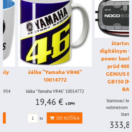
štartovací box
digitálnym voltme
power banka, štar
prúd 4000 A, 
šálka "Yamaha VR46"
GENIUS BOOST
10014772
GB150 (NOCO U
BAT998
šálka "Yamaha VR46" 10014772
19,46 €
štartovací box s digi
s DPH
voltmetrom + power b
štartovací...
DO KOŠÍKA
ks
333,83 €
s