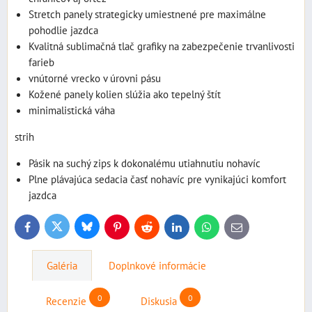
Stretch panely strategicky umiestnené pre maximálne
pohodlie jazdca
Kvalitná sublimačná tlač grafiky na zabezpečenie trvanlivosti
farieb
vnútorné vrecko v úrovni pásu
Kožené panely kolien slúžia ako tepelný štít
minimalistická váha
strih
Pásik na suchý zips k dokonalému utiahnutiu nohavíc
Plne plávajúca sedacia časť nohavíc pre vynikajúci komfort
jazdca
Bluesky
Twitter
Facebook
Pinterest
Reddit
LinkedIn
WhatsApp
E-
mail
Galéria
Doplnkové informácie
0
0
Recenzie
Diskusia