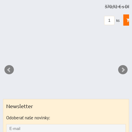
370,92 €
s DPH
Zľava 
DO KO
ks
Newsletter
Odoberať naše novinky: