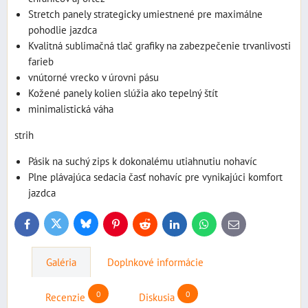
Stretch panely strategicky umiestnené pre maximálne
pohodlie jazdca
Kvalitná sublimačná tlač grafiky na zabezpečenie trvanlivosti
farieb
vnútorné vrecko v úrovni pásu
Kožené panely kolien slúžia ako tepelný štít
minimalistická váha
strih
Pásik na suchý zips k dokonalému utiahnutiu nohavíc
Plne plávajúca sedacia časť nohavíc pre vynikajúci komfort
jazdca
Bluesky
Twitter
Facebook
Pinterest
Reddit
LinkedIn
WhatsApp
E-
mail
Galéria
Doplnkové informácie
0
0
Recenzie
Diskusia