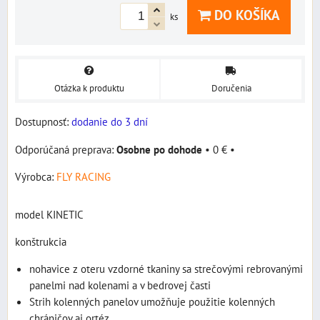
DO KOŠÍKA
ks
Otázka k produktu
Doručenia
Dostupnosť:
dodanie do 3 dní
Osobne po dohode
•
0 €
•
Výrobca:
FLY RACING
model KINETIC
konštrukcia
nohavice z oteru vzdorné tkaniny sa strečovými rebrovanými
panelmi nad kolenami a v bedrovej časti
Strih kolenných panelov umožňuje použitie kolenných
chráničov aj ortéz