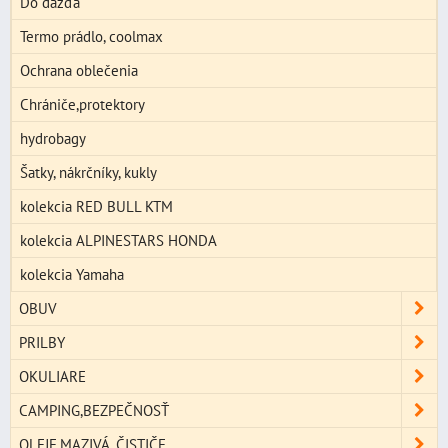
Do dažďa
Termo prádlo, coolmax
Ochrana oblečenia
Chrániče,protektory
hydrobagy
Šatky, nákrčníky, kukly
kolekcia RED BULL KTM
kolekcia ALPINESTARS HONDA
kolekcia Yamaha
OBUV
PRILBY
OKULIARE
CAMPING,BEZPEČNOSŤ
OLEJE,MAZIVÁ, ČISTIČE