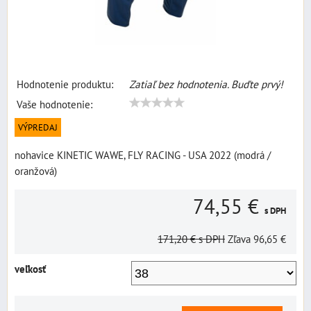
Hodnotenie produktu:
Zatiaľ bez hodnotenia. Buďte prvý!
Vaše hodnotenie:
VÝPREDAJ
nohavice KINETIC WAWE, FLY RACING - USA 2022 (modrá /
oranžová)
74,55 €
s DPH
171,20 €
s DPH
Zľava
96,65 €
veľkosť