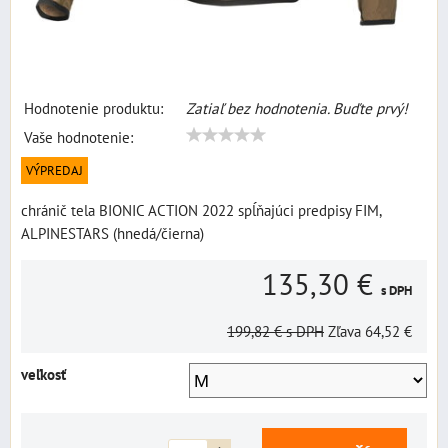
Hodnotenie produktu:
Zatiaľ bez hodnotenia. Buďte prvý!
Vaše hodnotenie:
VÝPREDAJ
chránič tela BIONIC ACTION 2022 spĺňajúci predpisy FIM,
ALPINESTARS (hnedá/čierna)
135,30 €
s DPH
199,82 €
s DPH
Zľava
64,52 €
veľkosť