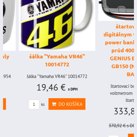
štartovací box
digitálnym voltme
power banka, štar
prúd 4000 A, 
šálka "Yamaha VR46"
GENIUS BOOST
10014772
GB150 (NOCO U
BAT998
šálka "Yamaha VR46" 10014772
19,46 €
štartovací box s digi
s DPH
voltmetrom + power b
štartovací...
DO KOŠÍKA
ks
333,83 €
s
370,92 €
s DPH
Zľava 