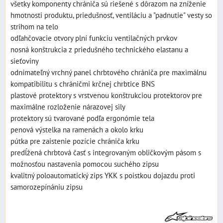
všetky komponenty chrániča sú riešené s dôrazom na zníženie
hmotnosti produktu, priedušnosť, ventiláciu a "padnutie" vesty so
strihom na telo
odľahčovacie otvory plní funkciu ventilačných prvkov
nosná konštrukcia z priedušného technického elastanu a
sieťoviny
odnímateľný vrchný panel chrbtového chrániča pre maximálnu
kompatibilitu s chráničmi krčnej chrbtice BNS
plastové protektory s vrstvenou konštrukciou protektorov pre
maximálne rozloženie nárazovej sily
protektory sú tvarované podľa ergonómie tela
penová výstelka na ramenách a okolo krku
pútka pre zaistenie pozície chrániča krku
predĺžená chrbtová časť s integrovaným obličkovým pásom s
možnosťou nastavenia pomocou suchého zipsu
kvalitný poloautomatický zips YKK s poistkou dojazdu proti
samorozepínániu zipsu