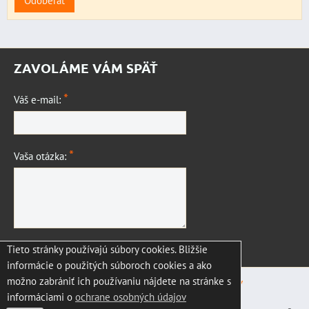
Odoberať
ZAVOLÁME VÁM SPÄŤ
*
Váš e-mail:
*
Vaša otázka:
Tieto stránky používajú súbory cookies. Bližšie
Odoslať
informácie o použitých súboroch cookies a ako
možno zabrániť ich používaniu nájdete na stránke s
Predvoľby súkromia
Zásady ochrany osobných údajov
informáciami o
ochrane osobných údajov