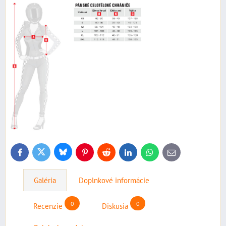
Bluesky
Twitter
Facebook
Pinterest
Reddit
LinkedIn
WhatsApp
E-
mail
Galéria
Doplnkové informácie
0
0
Recenzie
Diskusia