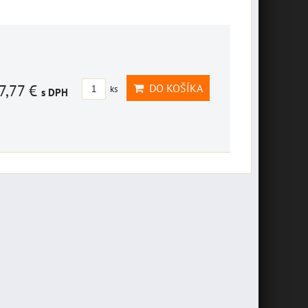
7,77 €
DO KOŠÍKA
ks
s DPH