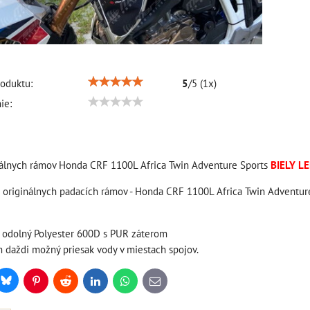
oduktu:
5
/
5
(
1
x)
ie:
nálnych rámov Honda CRF 1100L Africa Twin Adventure Sports
BIELY L
 originálnych padacích rámov - Honda CRF 1100L Africa Twin Adventur
e odolný Polyester 600D s PUR záterom
m daždi možný priesak vody v miestach spojov.
Bluesky
r
Pinterest
Reddit
LinkedIn
WhatsApp
E-
mail