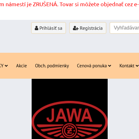
 námestí je ZRUŠENÁ. Tovar si môžete objednať cez e-s
Prihlásiť sa
Registrácia
KY
Akcie
Obch. podmienky
Cenová ponuka
Kontakt