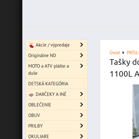
Akcie / výpredaje
Úvod
PRÍS
Originálne ND
Tašky d
MOTO a ATV plášte a
1100L A
duše
DETSKÁ KATEGÓRIA
DARČEKY A INÉ
OBLEČENIE
OBUV
PRILBY
OKULIARE