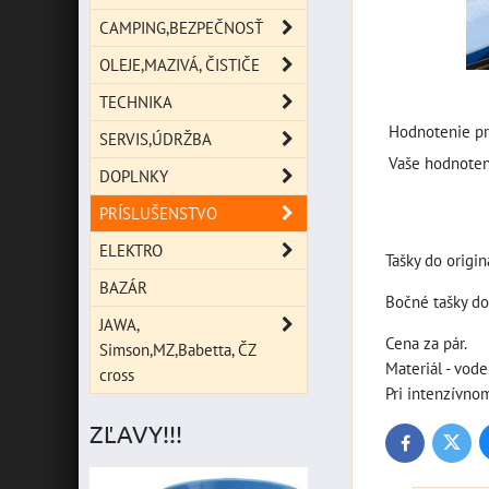
CAMPING,BEZPEČNOSŤ
OLEJE,MAZIVÁ, ČISTIČE
TECHNIKA
Hodnotenie pr
SERVIS,ÚDRŽBA
Vaše hodnoten
DOPLNKY
PRÍSLUŠENSTVO
ELEKTRO
Tašky do origi
BAZÁR
Bočné tašky do
JAWA,
Cena za pár.
Simson,MZ,Babetta, ČZ
Materiál - vod
cross
Pri intenzívno
ZĽAVY!!!
Twitte
Facebook