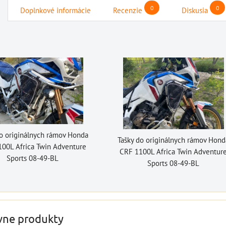
0
0
Doplnkové informácie
Recenzie
Diskusia
ovací box s
štartovací box +
gitálnym
špeciál
power banka,
trom + power
náradia 
bootovací prúd 400
 štartovací
1000
A, NOCO GB20
000 A, NOCO
BAT997
Novšie mot
 BOOST PRO
majú vôbec mál
štartovací box + power
do originálnych rámov Honda
 (NOCO USA)
Tašky do originálnych rámov Hond
základnej v
banka, bootovací prúd 400
00L Africa Twin Adventure
AT998
CRF 1100L Africa Twin Adventur
A, NOCO GB20
Sports 08-49-BL
30,74
Sports 08-49-BL
 box s digitálnym
109,01 €
s DPH
D
ks
m + power banka,
DO KOŠÍKA
artovací...
ks
3,83 €
s DPH
vne produkty