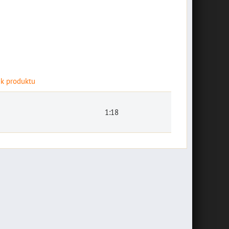
špeciálny set
 k produktu
náradia pre BMW
závesná plechová
10002768
1:18
tabuľa "Bikers
Novšie motocykle BMW
Welcome" 10014687
majú vôbec málo nástrojov v
základnej výbave a...
závesná plechová tabuľa
"Bikers Welcome" 20 x 10
30,74 €
s DPH
cm
DO KOŠÍKA
ks
7,16 €
s DPH
DO KOŠÍKA
ks