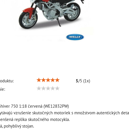
oduktu:
5
/
5
(
1
x)
ie:
 Shiver 750 1:18 červená (WE12832PW)
távajú vzrušenie skutočných motoriek s množstvom autentických detai
enšená replika skutočného motocykla.
á, pohyblivý stojan.