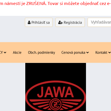
 námestí je ZRUŠENÁ. Tovar si môžete objednať cez e-s
Prihlásiť sa
Registrácia
KY
Akcie
Obch. podmienky
Cenová ponuka
Kontakt