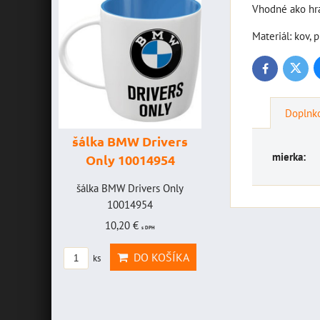
Vhodné ako hra
Materiál: kov, 
Twitte
Facebook
Doplnko
šálka BMW Drivers
šálka "Yamah
mierka:
Only 10014954
VR46" 100147
HAVICE
šálka BMW Drivers Only
šálka "Yamaha VR4
OLEFF -
10014954
10014772
2
10,20 €
19,46 €
s DPH
s DPH
AVICE
DO KOŠÍKA
DO KOŠ
ks
ks
OLEFF
PH