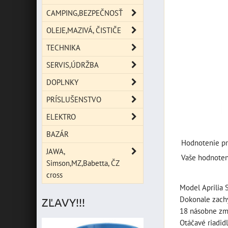
CAMPING,BEZPEČNOSŤ
OLEJE,MAZIVÁ, ČISTIČE
TECHNIKA
SERVIS,ÚDRŽBA
DOPLNKY
PRÍSLUŠENSTVO
ELEKTRO
BAZÁR
Hodnotenie pr
JAWA,
Vaše hodnoten
Simson,MZ,Babetta, ČZ
cross
Model Aprilia
Dokonale zachy
ZĽAVY!!!
18 násobne zm
Otáčavé riadidl