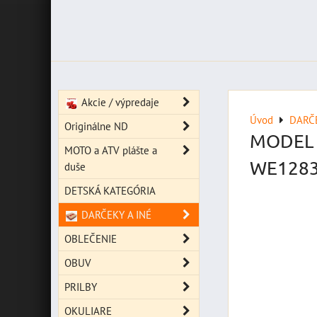
Akcie / výpredaje
Úvod
DARČE
Originálne ND
MODEL 
MOTO a ATV plášte a
WE128
duše
DETSKÁ KATEGÓRIA
DARČEKY A INÉ
OBLEČENIE
OBUV
PRILBY
OKULIARE