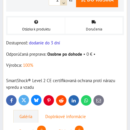
ks
Otázka k produktu
Doručenia
Dostupnosť:
dodanie do 3 dní
Osobne po dohode
•
0 €
•
Výrobca:
100%
SmartShock® Level 2 CE certifikovaná ochrana proti nárazu
vpredu a vzadu
Bluesky
Twitter
Facebook
Pinterest
Reddit
LinkedIn
WhatsApp
E-
mail
Galéria
Doplnkové informácie
0
0