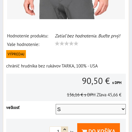
Hodnotenie produktu:
Zatiaľ bez hodnotenia. Buďte prvý!
Vaše hodnotenie:
VÝPREDAJ
chránič hrudníka bez rukávov TARKA, 100% - USA
90,50 €
s DPH
136,16 €
s DPH
Zľava
45,66 €
veľkosť
DO KOŠÍKA