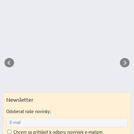
DO KO
ks
Newsletter
Odoberať naše novinky:
Chcem sa prihlásiť k odberu noviniek e-mailom