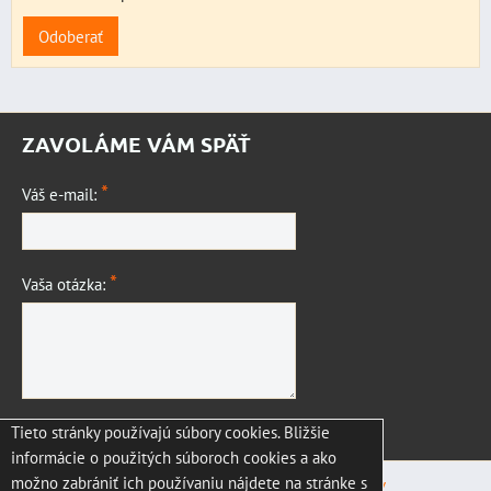
Odoberať
ZAVOLÁME VÁM SPÄŤ
*
Váš e-mail:
*
Vaša otázka:
Tieto stránky používajú súbory cookies. Bližšie
Odoslať
informácie o použitých súboroch cookies a ako
možno zabrániť ich používaniu nájdete na stránke s
Predvoľby súkromia
Zásady ochrany osobných údajov