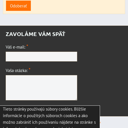
Odoberať
ZAVOLÁME VÁM SPÄŤ
*
Váš e-mail:
*
Vaša otázka:
Tieto stránky používajú súbory cookies. Bližšie
Odoslať
informácie o použitých súboroch cookies a ako
možno zabrániť ich používaniu nájdete na stránke s
Predvoľby súkromia
Zásady ochrany osobných údajov