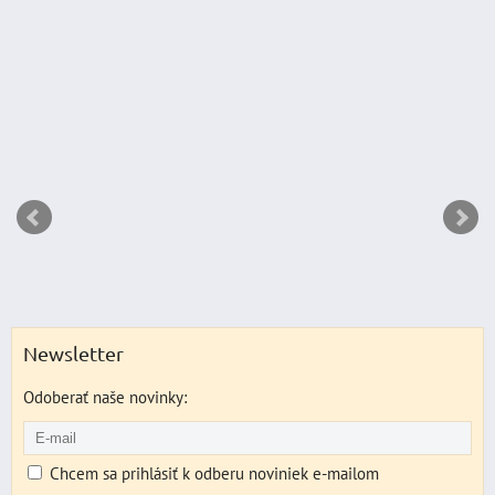
DO KO
ks
Newsletter
Odoberať naše novinky:
Chcem sa prihlásiť k odberu noviniek e-mailom