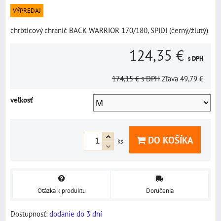
VÝPREDAJ
chrbticový chránič BACK WARRIOR 170/180, SPIDI (černý/žlutý)
124,35 €
s DPH
174,15 €
s DPH
Zľava
49,79 €
veľkosť
DO KOŠÍKA
ks
Otázka k produktu
Doručenia
Dostupnosť:
dodanie do 3 dní