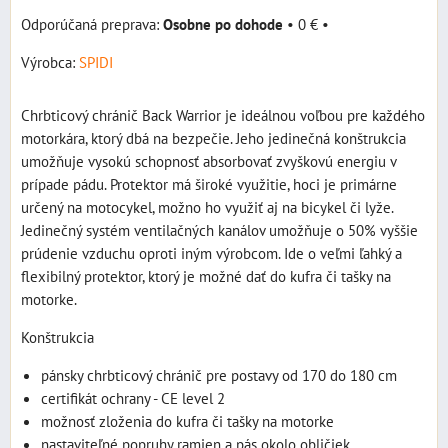
Osobne po dohode
•
0 €
•
Výrobca:
SPIDI
Chrbticový chránič Back Warrior je ideálnou voľbou pre každého
motorkára, ktorý dbá na bezpečie. Jeho jedinečná konštrukcia
umožňuje vysokú schopnosť absorbovať zvyškovú energiu v
prípade pádu. Protektor má široké využitie, hoci je primárne
určený na motocykel, možno ho využiť aj na bicykel či lyže.
Jedinečný systém ventilačných kanálov umožňuje o 50% vyššie
prúdenie vzduchu oproti iným výrobcom. Ide o veľmi ľahký a
flexibilný protektor, ktorý je možné dať do kufra či tašky na
motorke.
Konštrukcia
pánsky chrbticový chránič pre postavy od 170 do 180 cm
certifikát ochrany - CE level 2
možnosť zloženia do kufra či tašky na motorke
nastaviteľné popruhy ramien a pás okolo obličiek