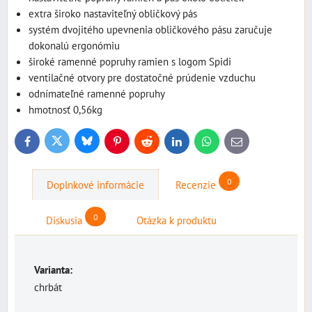
extra široko nastaviteľný obličkový pás
systém dvojitého upevnenia obličkového pásu zaručuje
dokonalú ergonómiu
široké ramenné popruhy ramien s logom Spidi
ventilačné otvory pre dostatočné prúdenie vzduchu
odnímateľné ramenné popruhy
hmotnosť 0,56kg
Bluesky
Twitter
Facebook
Pinterest
Reddit
LinkedIn
WhatsApp
E-
mail
0
Doplnkové informácie
Recenzie
0
Diskusia
Otázka k produktu
Varianta:
chrbát