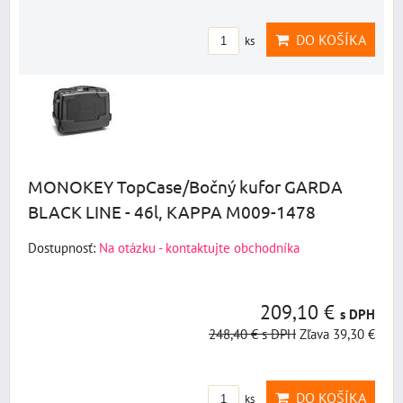
DO KOŠÍKA
ks
MONOKEY TopCase/Bočný kufor GARDA
BLACK LINE - 46l, KAPPA M009-1478
Dostupnosť:
Na otázku - kontaktujte obchodníka
209,10 €
s DPH
248,40 €
s DPH
Zľava 39,30 €
DO KOŠÍKA
ks