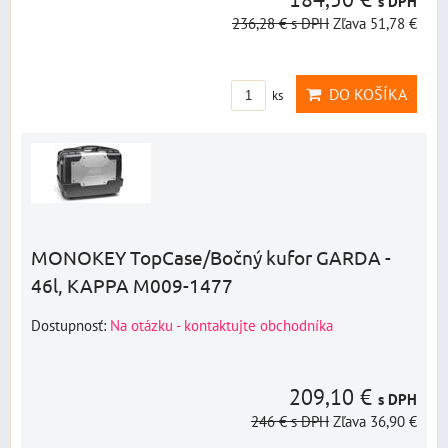
s DPH
236,28 €
s DPH
Zľava 51,78 €
DO KOŠÍKA
ks
MONOKEY TopCase/Bočný kufor GARDA -
46l, KAPPA M009-1477
Dostupnosť:
Na otázku - kontaktujte obchodníka
209,10 €
s DPH
246 €
s DPH
Zľava 36,90 €