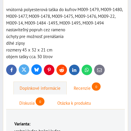
vnútorná polyesterová taška do kufrov M009-1479, M009-1480,
M009-1477, M009-1478, M009-1475, M009-1476, M009-22,
M009-14, M009-1484 -1493, M009-1495, M009-1494
nastaviteľný popruh cez rameno
úchyty pre možnosť prenášania
dlhé zipsy
rozmery 45 x 32 x 21 cm
objem tašky cca. 30 litrov
Bluesky
Twitter
Facebook
Pinterest
Reddit
LinkedIn
WhatsApp
E-
mail
0
Doplnkové informácie
Recenzie
0
Diskusia
Otázka k produktu
Varianta: