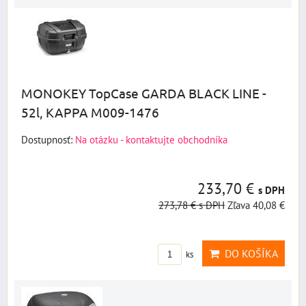
MONOKEY TopCase GARDA BLACK LINE -
52l, KAPPA M009-1476
Dostupnosť:
Na otázku - kontaktujte obchodníka
233,70 €
s DPH
273,78 €
s DPH
Zľava 40,08 €
DO KOŠÍKA
ks