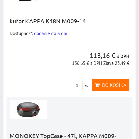
kufor KAPPA K48N M009-14
Dostupnosť:
dodanie do 3 dní
113,16 €
s DPH
136,65 €
s DPH
Zľava 23,49 €
DO KOŠÍKA
ks
MONOKEY TopCase - 47l, KAPPA M009-