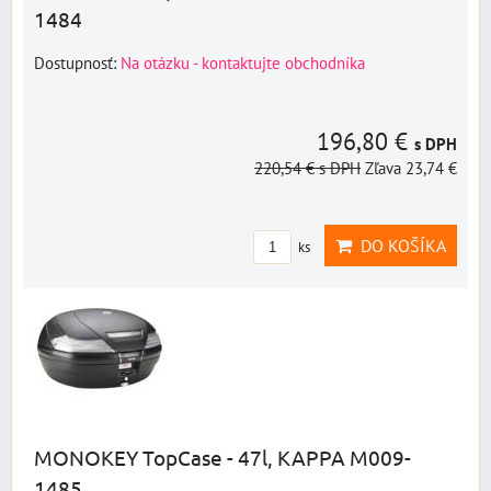
1484
Dostupnosť:
Na otázku - kontaktujte obchodníka
196,80 €
s DPH
220,54 €
s DPH
Zľava 23,74 €
DO KOŠÍKA
ks
MONOKEY TopCase - 47l, KAPPA M009-
1485