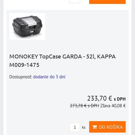
MONOKEY TopCase GARDA - 52l, KAPPA
M009-1475
Dostupnosť:
dodanie do 3 dní
233,70 €
s DPH
273,78 €
s DPH
Zľava 40,08 €
DO KOŠÍKA
ks