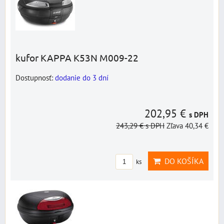
kufor KAPPA K53N M009-22
Dostupnosť:
dodanie do 3 dní
202,95 €
s DPH
243,29 €
s DPH
Zľava 40,34 €
DO KOŠÍKA
ks