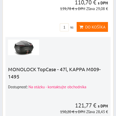
110,70 €
s DPH
139,78 €
s DPH
Zľava 29,08 €
DO KOŠÍKA
ks
MONOLOCK TopCase - 47l, KAPPA M009-
1495
Dostupnosť:
Na otázku - kontaktujte obchodníka
121,77 €
s DPH
150,20 €
s DPH
Zľava 28,43 €