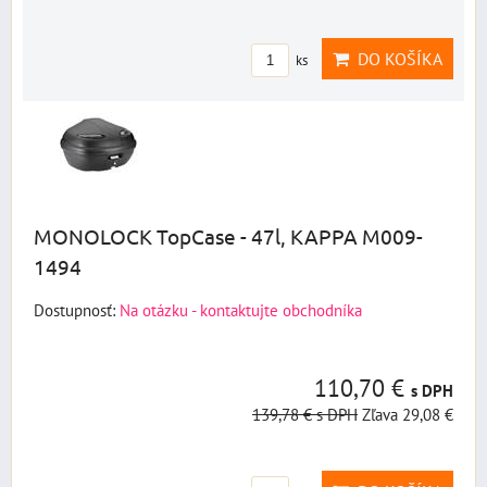
DO KOŠÍKA
ks
MONOLOCK TopCase - 47l, KAPPA M009-
1494
Dostupnosť:
Na otázku - kontaktujte obchodníka
110,70 €
s DPH
139,78 €
s DPH
Zľava 29,08 €