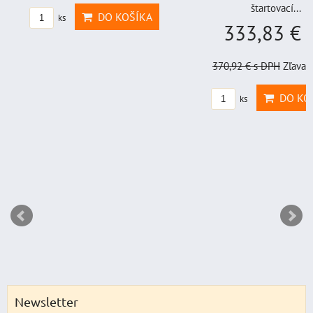
štartovací...
DO KOŠÍKA
ks
333,83 €
s
370,92 €
s DPH
Zľava 
DO KO
ks
Newsletter