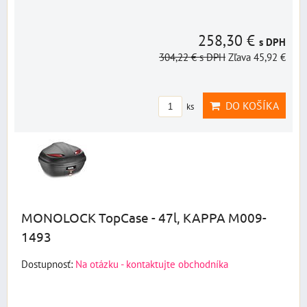
258,30 €
s DPH
304,22 €
s DPH
Zľava 45,92 €
DO KOŠÍKA
ks
MONOLOCK TopCase - 47l, KAPPA M009-
1493
Dostupnosť:
Na otázku - kontaktujte obchodníka