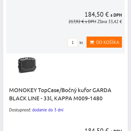
184,50 €
s DPH
217,92 €
s DPH
Zľava 33,42 €
DO KOŠÍKA
ks
MONOKEY TopCase/Bočný kufor GARDA
BLACK LINE - 33l, KAPPA M009-1480
Dostupnosť:
dodanie do 3 dní
184,50 €