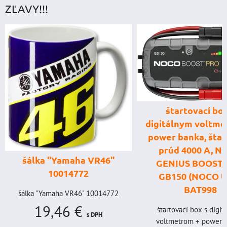
ZĽAVY!!!
štartovací box
digitálnym voltme
power banka, štar
prúd 4000 A, 
šálka "Yamaha VR46"
GENIUS BOOST
10014772
GB150 (NOCO U
BAT998
šálka "Yamaha VR46" 10014772
19,46 €
štartovací box s digi
s DPH
voltmetrom + power b